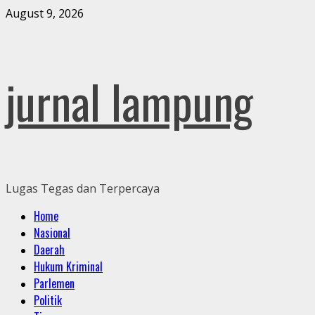
Skip
August 9, 2026
to
content
jurnal lampung
Lugas Tegas dan Terpercaya
Primary
Home
Menu
Nasional
Daerah
Hukum Kriminal
Parlemen
Politik