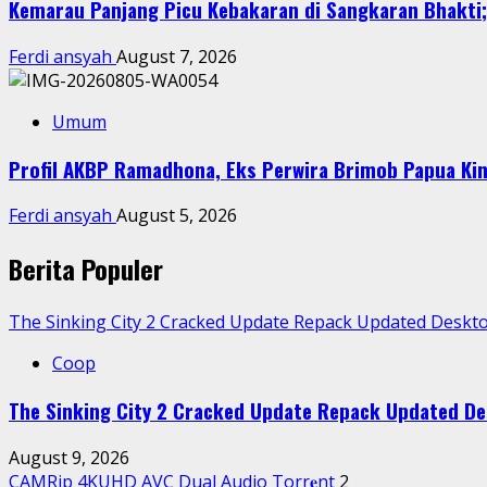
Kemarau Panjang Picu Kebakaran di Sangkaran Bhakti; 
Ferdi ansyah
August 7, 2026
Umum
Profil AKBP Ramadhona, Eks Perwira Brimob Papua Kin
Ferdi ansyah
August 5, 2026
Berita Populer
The Sinking City 2 Cracked Update Repack Updated Deskto
Coop
The Sinking City 2 Cracked Update Repack Updated De
August 9, 2026
CAMRip 4KUHD AVC Dual Audio Torr𝐞nt
2