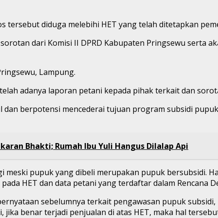
os tersebut diduga melebihi HET yang telah ditetapkan pem
orotan dari Komisi II DPRD Kabupaten Pringsewu serta aka
 Pringsewu, Lampung.
telah adanya laporan petani kepada pihak terkait dan soro
kecil dan berpotensi mencederai tujuan program subsidi pu
aran Bhakti; Rumah Ibu Yuli Hangus Dilalap Api
gi meski pupuk yang dibeli merupakan pupuk bersubsidi. 
pada HET dan data petani yang terdaftar dalam Rencana De
pernyataan sebelumnya terkait pengawasan pupuk subsidi,
i, jika benar terjadi penjualan di atas HET, maka hal ters