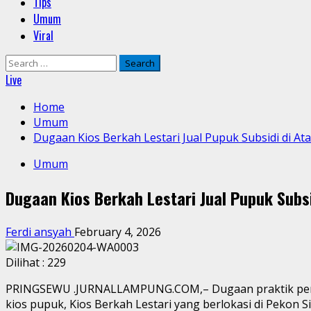
Tips
Umum
Viral
Search
for:
Live
Home
Umum
Dugaan Kios Berkah Lestari Jual Pupuk Subsidi di A
Umum
Dugaan Kios Berkah Lestari Jual Pupuk Subs
Ferdi ansyah
February 4, 2026
Dilihat :
229
PRINGSEWU .JURNALLAMPUNG.COM,– Dugaan praktik penjual
kios pupuk, Kios Berkah Lestari yang berlokasi di Pekon