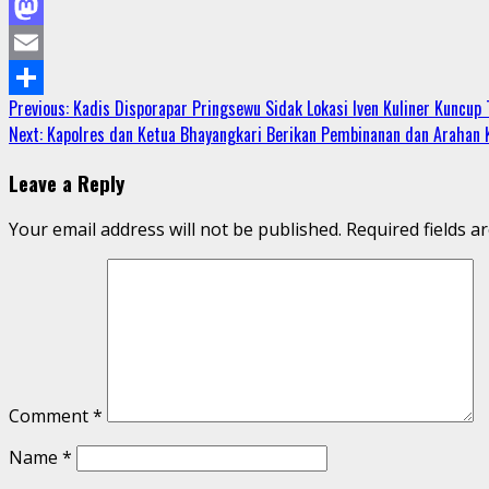
Facebook
Mastodon
Email
Continue
Previous:
Kadis Disporapar Pringsewu Sidak Lokasi Iven Kuliner Kuncup 
Share
Next:
Kapolres dan Ketua Bhayangkari Berikan Pembinanan dan Arahan 
Reading
Leave a Reply
Your email address will not be published.
Required fields 
Comment
*
Name
*