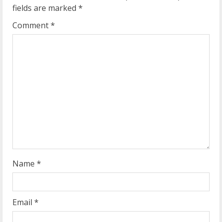
fields are marked
*
R
Comment
*
e
a
d
i
n
g
Name
*
Email
*