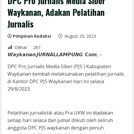
DPC Pro Jurnalis Media Siber
Waykanan, Adakan Pelatihan
Jurnalis
Pimpinan Redaksi
August 29, 2023
Dilihat :
287
𝙒𝙖𝙮𝙠𝙖𝙣𝙖𝙣.𝙅𝙐𝙍𝙉𝘼𝙇𝙇𝘼𝙈𝙋𝙐𝙉𝙂. 𝘾𝙤𝙢, –
DPC Pro Jurnalis Media Siber (PJS ) Kabupaten
Waykanan kembali melaksanakan pelatihan jurnalis
di Kantor DPC PJS Waykanan hari ini selasa
29/8/2023.
Pelatihan jurnalistik atau Pra UKW ini diadakan
setiap hari selasa dan jumat diikuti oleh seliruh
anggota DPC PJS waykanan dengan penuh