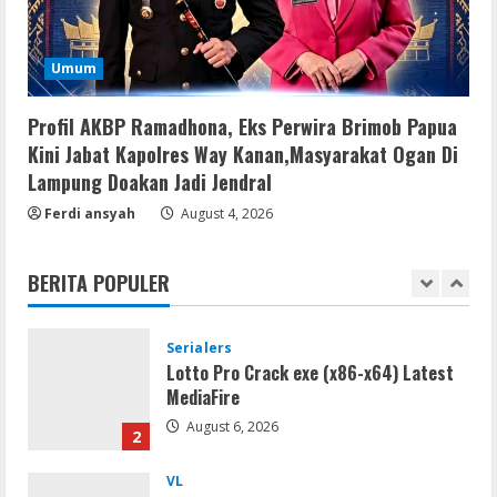
4
VL
Umum
Microsoft 365 Home & Business With
Crack English (To𝚛𝚛еnt)
Profil AKBP Ramadhona, Eks Perwira Brimob Papua
August 5, 2026
5
Kini Jabat Kapolres Way Kanan,Masyarakat Ogan Di
Lampung Doakan Jadi Jendral
VL
Ferdi ansyah
August 4, 2026
Office 2019 x86 Setup ENG Frее
Dow𝚗load Tоr𝚛ent
BERITA POPULER
August 6, 2026
1
Serialers
Lotto Pro Crack exe (x86-x64) Latest
MediaFire
August 6, 2026
2
VL