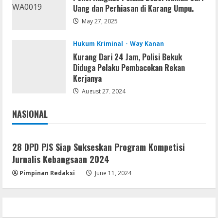
VL
Uang dan Perhiasan di Karang Umpu.
Microsoft 365 Home & Business With
May 27, 2025
Crack English (To𝚛𝚛еnt)
August 5, 2026
5
Hukum Kriminal
Way Kanan
Kurang Dari 24 Jam, Polisi Bekuk
Diduga Pelaku Pembacokan Rekan
Kerjanya
August 27, 2024
NASIONAL
Jakarta
Nasional
28 DPD PJS Siap Sukseskan Program Kompetisi
Jurnalis Kebangsaan 2024
Pimpinan Redaksi
June 11, 2024