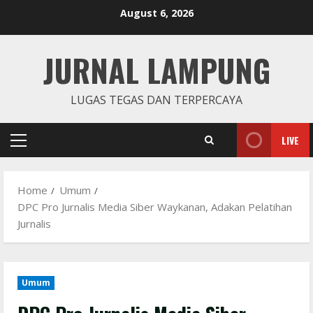
Skip
August 6, 2026
to
content
JURNAL LAMPUNG
LUGAS TEGAS DAN TERPERCAYA
LIVE
Primary
Menu
Home
Umum
DPC Pro Jurnalis Media Siber Waykanan, Adakan Pelatihan
Jurnalis
Umum