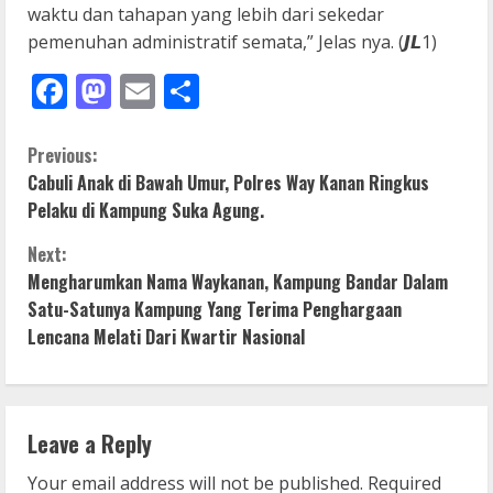
waktu dan tahapan yang lebih dari sekedar
pemenuhan administratif semata,” Jelas nya. (𝙅𝙇1)
Facebook
Mastodon
Email
Share
C
Previous:
Cabuli Anak di Bawah Umur, Polres Way Kanan Ringkus
o
Pelaku di Kampung Suka Agung.
n
Next:
Mengharumkan Nama Waykanan, Kampung Bandar Dalam
t
Satu-Satunya Kampung Yang Terima Penghargaan
i
Lencana Melati Dari Kwartir Nasional
n
u
Leave a Reply
e
Your email address will not be published.
Required