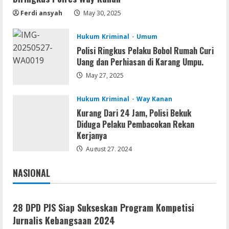
Brimob Papua Kini Jabat Kapolres Way
Ferdi ansyah
May 30, 2025
Kanan,Masyarakat Ogan Di Lampung
Doakan Jadi Jendral
2
Hukum Kriminal
Umum
August 4, 2026
Umum
Polisi Ringkus Pelaku Bobol Rumah Curi
Ketua Pro Jurnalis Media Siber Way
Uang dan Perhiasan di Karang Umpu.
Kanan Apresiasi Prestasi Reva Radisya,
May 27, 2025
Putri Ferdiansyah, Lolos di Unila
Jurusan HI
3
Hukum Kriminal
Way Kanan
August 4, 2026
Kurang Dari 24 Jam, Polisi Bekuk
Umum
Diduga Pelaku Pembacokan Rekan
PLN Tegaskan Tiang Listrik Bukan
Kerjanya
Infrastruktur Publik; Provider WiFi
Ilegal Diminta Bangun Tiang Mandiri
August 27, 2024
4
August 3, 2026
NASIONAL
Jakarta
Nasional
Umum
Marak WiFi Ilegal Numpang Tiang PLN di
Buay Bahuga dan Way Tuba, Ancam
28 DPD PJS Siap Sukseskan Program Kompetisi
Keselamatan Warga
Jurnalis Kebangsaan 2024
5
August 3, 2026