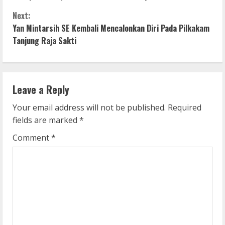
o
Next:
n
Yan Mintarsih SE Kembali Mencalonkan Diri Pada Pilkakam
Tanjung Raja Sakti
t
i
n
Leave a Reply
u
Your email address will not be published.
Required
fields are marked
*
e
Comment
*
R
e
a
d