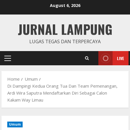
Skip
August 6, 2026
to
content
JURNAL LAMPUNG
LUGAS TEGAS DAN TERPERCAYA
LIVE
Primary
Menu
Home
Umum
Di Dampingi Kedua Orang Tua Dan Team Pemenangan,
Ardi Wira Saputra Mendaftarkan Diri Sebagai Calon
Kakam Way Limau
Umum