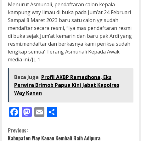
Menurut Asmunali, pendaftaran calon kepala
kampung way limau di buka pada Jum’at 24 Februari
Sampai 8 Maret 2023 baru satu calon yg sudah
mendaftar secara resmi, “Iya mas pendaftaran resmi
di buka sejak Jum’at kemarin dan baru pak Ardi yang
resmi.mendaftar dan berkasnya kami periksa sudah
lengkap semua’ Terang Asmunali Kepada Awak
media ini./JL 1
Baca Juga
Profil AKBP Ramadhona, Eks
Perwira Brimob Papua Kini Jabat Kapolres
Way Kanan
Facebook
Mastodon
Email
Share
C
Previous:
Kabupaten Way Kanan Kembali Raih Adipura