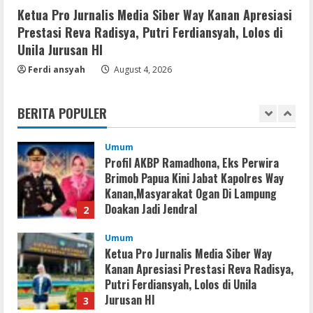
Keselamatan Warga
Ketua Pro Jurnalis Media Siber Way Kanan Apresiasi
5
Prestasi Reva Radisya, Putri Ferdiansyah, Lolos di
August 3, 2026
Unila Jurusan HI
Umum
Ferdi ansyah
Profil AKBP Ramadhona, Eks Perwira
August 4, 2026
Brimob Papua Kini Jabat Kapolres Way
Kanan
BERITA POPULER
1
August 5, 2026
Umum
Profil AKBP Ramadhona, Eks Perwira
Brimob Papua Kini Jabat Kapolres Way
Kanan,Masyarakat Ogan Di Lampung
Doakan Jadi Jendral
2
August 4, 2026
Umum
Ketua Pro Jurnalis Media Siber Way
Kanan Apresiasi Prestasi Reva Radisya,
Putri Ferdiansyah, Lolos di Unila
Jurusan HI
3