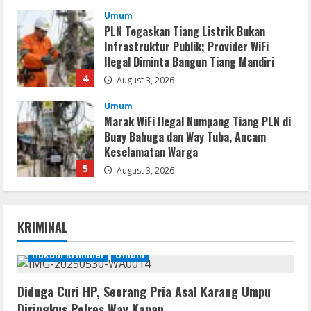
August 4, 2026
Umum
PLN Tegaskan Tiang Listrik Bukan
Infrastruktur Publik; Provider WiFi
Ilegal Diminta Bangun Tiang Mandiri
4
August 3, 2026
Umum
Marak WiFi Ilegal Numpang Tiang PLN di
Buay Bahuga dan Way Tuba, Ancam
Keselamatan Warga
5
August 3, 2026
Umum
Profil AKBP Ramadhona, Eks Perwira
KRIMINAL
Brimob Papua Kini Jabat Kapolres Way
Kanan
Hukum Kriminal
Umum
1
August 5, 2026
Umum
Diduga Curi HP, Seorang Pria Asal Karang Umpu
Profil AKBP Ramadhona, Eks Perwira
Diringkus Polres Way Kanan