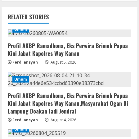
Umum
Profil AKBP Ramadhona, Eks Perwira
RELATED STORIES
Brimob Papua Kini Jabat Kapolres Way
Kanan,Masyarakat Ogan Di Lampung
Doakan Jadi Jendral
Umum
2
August 4, 2026
Umum
Profil AKBP Ramadhona, Eks Perwira Brimob Papua
Ketua Pro Jurnalis Media Siber Way
Kini Jabat Kapolres Way Kanan
Kanan Apresiasi Prestasi Reva Radisya,
Ferdi ansyah
August 5, 2026
Putri Ferdiansyah, Lolos di Unila
Jurusan HI
3
August 4, 2026
Umum
Umum
PLN Tegaskan Tiang Listrik Bukan
Profil AKBP Ramadhona, Eks Perwira Brimob Papua
Infrastruktur Publik; Provider WiFi
Kini Jabat Kapolres Way Kanan,Masyarakat Ogan Di
Ilegal Diminta Bangun Tiang Mandiri
Lampung Doakan Jadi Jendral
4
August 3, 2026
Ferdi ansyah
August 4, 2026
Umum
Umum
Marak WiFi Ilegal Numpang Tiang PLN di
Buay Bahuga dan Way Tuba, Ancam