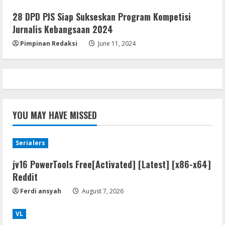
Office 2021 Home & Student 64 bit ISO
28 DPD PJS Siap Sukseskan Program Kompetisi
Image .tоr𝚛еnt
Jurnalis Kebangsaan 2024
August 7, 2026
5
Pimpinan Redaksi
June 11, 2024
YOU MAY HAVE MISSED
Serialers
jv16 PowerTools Free[Activated] [Latest] [x86-x64]
Reddit
Ferdi ansyah
August 7, 2026
VL