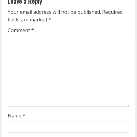
u
Leave a Reply
e
Your email address will not be published.
Required
fields are marked
*
R
Comment
*
e
a
d
i
n
g
Name
*