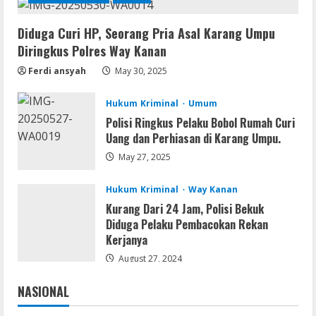
Diduga Curi HP, Seorang Pria Asal Karang Umpu
VL
Diringkus Polres Way Kanan
Office 365 Mondo Pre-Activated
Ferdi ansyah
May 30, 2025
August 7, 2026
2
Hukum Kriminal
Umum
Umum
Polisi Ringkus Pelaku Bobol Rumah Curi
Kemarau Panjang Picu Kebakaran di
Uang dan Perhiasan di Karang Umpu.
Sangkaran Bhakti; Rumah Ibu Yuli
May 27, 2025
Hangus Dilalap Api
3
August 7, 2026
Hukum Kriminal
Way Kanan
Kurang Dari 24 Jam, Polisi Bekuk
Serialers
Diduga Pelaku Pembacokan Rekan
Adobe Acrobat Pro 2021 Portable only
Kerjanya
[100% Worked] [Windows] 2025
August 27, 2024
August 7, 2026
4
NASIONAL
Jakarta
Nasional
VL