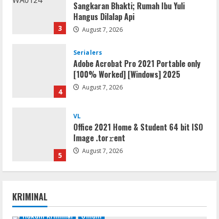
Sangkaran Bhakti; Rumah Ibu Yuli
Hangus Dilalap Api
3
August 7, 2026
Serialers
Adobe Acrobat Pro 2021 Portable only
[100% Worked] [Windows] 2025
August 7, 2026
4
VL
Office 2021 Home & Student 64 bit ISO
Image .tоr𝚛еnt
August 7, 2026
5
Serialers
jv16 PowerTools Free[Activated]
KRIMINAL
[Latest] [x86-x64] Reddit
August 7, 2026
Hukum Kriminal
Umum
1