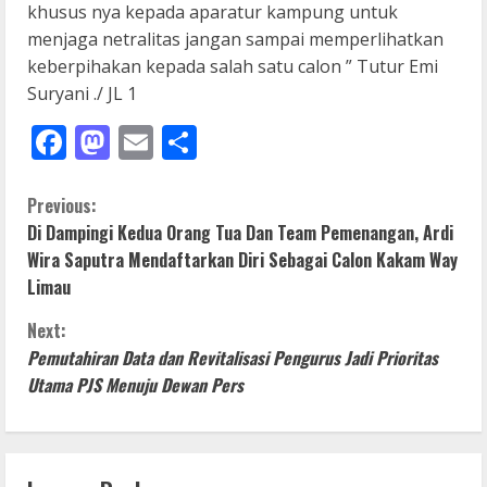
khusus nya kepada aparatur kampung untuk
menjaga netralitas jangan sampai memperlihatkan
keberpihakan kepada salah satu calon ” Tutur Emi
Suryani ./ JL 1
Facebook
Mastodon
Email
Share
C
Previous:
Di Dampingi Kedua Orang Tua Dan Team Pemenangan, Ardi
o
Wira Saputra Mendaftarkan Diri Sebagai Calon Kakam Way
Limau
n
Next:
t
Pemutahiran Data dan Revitalisasi Pengurus Jadi Prioritas
i
Utama PJS Menuju Dewan Pers
n