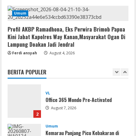
VL
Umum
Office 2021 Home & Student 64 bit ISO
Image .tоr𝚛еnt
Profil AKBP Ramadhona, Eks Perwira Brimob Papua
August 7, 2026
5
Kini Jabat Kapolres Way Kanan,Masyarakat Ogan Di
Lampung Doakan Jadi Jendral
Serialers
Ferdi ansyah
August 4, 2026
jv16 PowerTools Free[Activated]
[Latest] [x86-x64] Reddit
BERITA POPULER
August 7, 2026
1
VL
Office 365 Mondo Pre-Activated
August 7, 2026
2
Umum
Kemarau Panjang Picu Kebakaran di