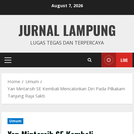
Skip
August 7, 2026
to
content
JURNAL LAMPUNG
LUGAS TEGAS DAN TERPERCAYA
LIVE
Primary
Menu
Home
Umum
Yan Mintarsih SE Kembali Mencalonkan Diri Pada Pilkakam
Tanjung Raja Sakti
Umum