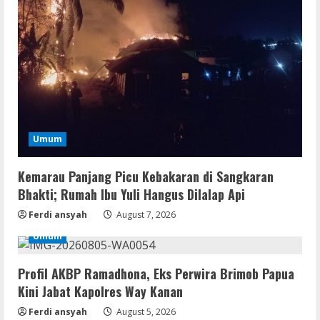
VL
Office 365 Mondo Pre-Activated
August 7, 2026
2
Umum
Umum
Kemarau Panjang Picu Kebakaran di
Kemarau Panjang Picu Kebakaran di Sangkaran
Sangkaran Bhakti; Rumah Ibu Yuli
Bhakti; Rumah Ibu Yuli Hangus Dilalap Api
Hangus Dilalap Api
Ferdi ansyah
August 7, 2026
3
August 7, 2026
Umum
Serialers
Adobe Acrobat Pro 2021 Portable only
Profil AKBP Ramadhona, Eks Perwira Brimob Papua
[100% Worked] [Windows] 2025
Kini Jabat Kapolres Way Kanan
August 7, 2026
4
Ferdi ansyah
August 5, 2026