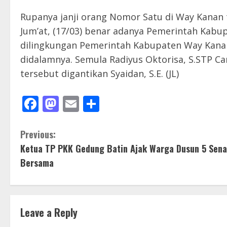
Rupanya janji orang Nomor Satu di Way Kanan t
Jum’at, (17/03) benar adanya Pemerintah Kab
dilingkungan Pemerintah Kabupaten Way Kan
didalamnya. Semula Radiyus Oktorisa, S.STP 
tersebut digantikan Syaidan, S.E. (JL)
Facebook
Mastodon
Email
Share
C
Previous:
Ketua TP PKK Gedung Batin Ajak Warga Dusun 5 Sen
o
Bersama
n
t
Leave a Reply
i