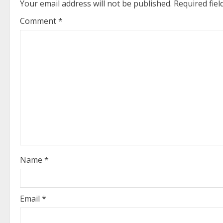
Your email address will not be published.
Required fie
n
Comment
*
u
e
R
e
a
d
i
Name
*
n
g
Email
*