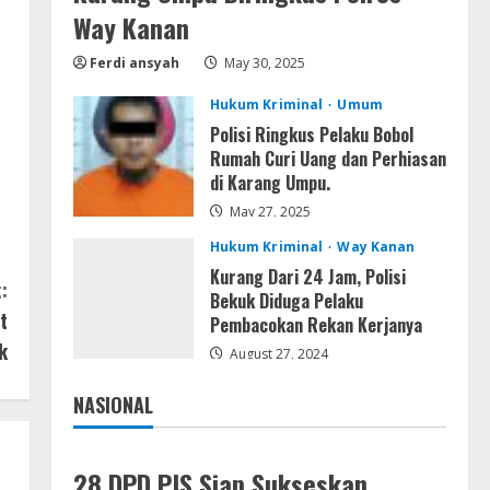
Adobe Acrobat Pro 2021
Way Kanan
Portable only [100% Worked]
Ferdi ansyah
May 30, 2025
[Windows] 2025
4
August 7, 2026
Hukum Kriminal
Umum
Polisi Ringkus Pelaku Bobol
VL
Rumah Curi Uang dan Perhiasan
Office 2021 Home & Student 64
di Karang Umpu.
bit ISO Image .tоr𝚛еnt
May 27, 2025
August 7, 2026
5
Hukum Kriminal
Way Kanan
Kurang Dari 24 Jam, Polisi
:
Bekuk Diduga Pelaku
t
Pembacokan Rekan Kerjanya
k
August 27, 2024
NASIONAL
Jakarta
Nasional
28 DPD PJS Siap Sukseskan