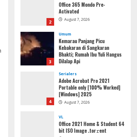
Office 365 Mondo Pre-
Activated
August 7, 2026
2
Umum
Kemarau Panjang Picu
Kebakaran di Sangkaran
n
Bhakti; Rumah Ibu Yuli Hangus
Dilalap Api
3
August 7, 2026
Serialers
Adobe Acrobat Pro 2021
Portable only [100% Worked]
[Windows] 2025
4
August 7, 2026
VL
Office 2021 Home & Student 64
bit ISO Image .tоr𝚛еnt