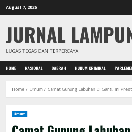
Skip
August 7, 2026
to
content
JURNAL LAMPU
LUGAS TEGAS DAN TERPERCAYA
HOME
NASIONAL
DAERAH
HUKUM KRIMINAL
PARLEME
Home
Umum
Camat Gunung Labuhan Di Ganti, Ini Pres
Umum
Camat Gunung Labuhan D