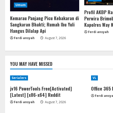
Umum
Profil AKBP R
Kemarau Panjang Picu Kebakaran di
Perwira Brimob
Sangkaran Bhakti; Rumah Ibu Yuli
Kapolres Way 
Hangus Dilalap Api
Ferdi ansyah
Ferdi ansyah
August 7, 2026
YOU MAY HAVE MISSED
Serialers
VL
jv16 PowerTools Free[Activated]
Office 365
[Latest] [x86-x64] Reddit
Ferdi ansy
Ferdi ansyah
August 7, 2026