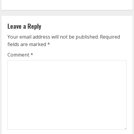
i
n
Leave a Reply
u
Your email address will not be published.
Required
e
fields are marked
*
R
Comment
*
e
a
d
i
n
g