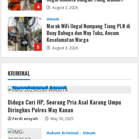
4
August 3, 2026
Umum
Marak WiFi Ilegal Numpang Tiang PLN di
Buay Bahuga dan Way Tuba, Ancam
Keselamatan Warga
5
August 3, 2026
Umum
Profil AKBP Ramadhona, Eks Perwira
KRIMINAL
Brimob Papua Kini Jabat Kapolres Way
Kanan
Hukum Kriminal
Umum
1
August 5, 2026
Umum
Diduga Curi HP, Seorang Pria Asal Karang Umpu
Profil AKBP Ramadhona, Eks Perwira
Diringkus Polres Way Kanan
Brimob Papua Kini Jabat Kapolres Way
Ferdi ansyah
May 30, 2025
Kanan,Masyarakat Ogan Di Lampung
Doakan Jadi Jendral
2
Hukum Kriminal
Umum
August 4, 2026