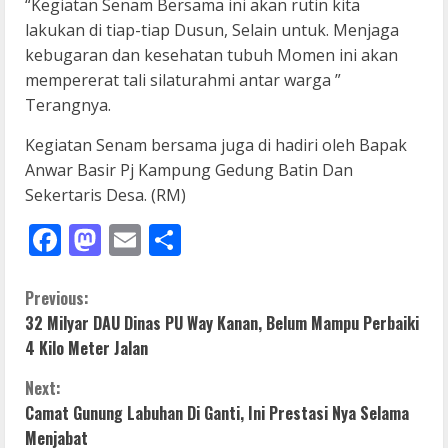
“Kegiatan Senam Bersama ini akan rutin kita
lakukan di tiap-tiap Dusun, Selain untuk. Menjaga
kebugaran dan kesehatan tubuh Momen ini akan
mempererat tali silaturahmi antar warga ”
Terangnya.
Kegiatan Senam bersama juga di hadiri oleh Bapak
Anwar Basir Pj Kampung Gedung Batin Dan
Sekertaris Desa. (RM)
Facebook
Mastodon
Email
Share
C
Previous:
32 Milyar DAU Dinas PU Way Kanan, Belum Mampu Perbaiki
o
4 Kilo Meter Jalan
n
Next:
Camat Gunung Labuhan Di Ganti, Ini Prestasi Nya Selama
t
Menjabat