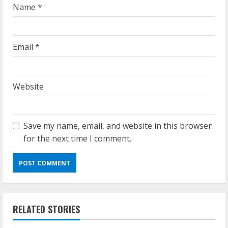
Name
*
Email
*
Website
Save my name, email, and website in this browser
for the next time I comment.
Umum
Profil AKBP Ramadhona, Eks Perwira
RELATED STORIES
Brimob Papua Kini Jabat Kapolres Way
Kanan,Masyarakat Ogan Di Lampung