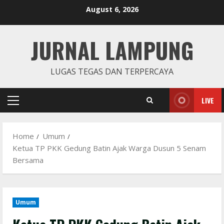
Skip
August 6, 2026
to
content
JURNAL LAMPUNG
LUGAS TEGAS DAN TERPERCAYA
LIVE
Primary
Menu
Home
Umum
Ketua TP PKK Gedung Batin Ajak Warga Dusun 5 Senam
Bersama
Umum