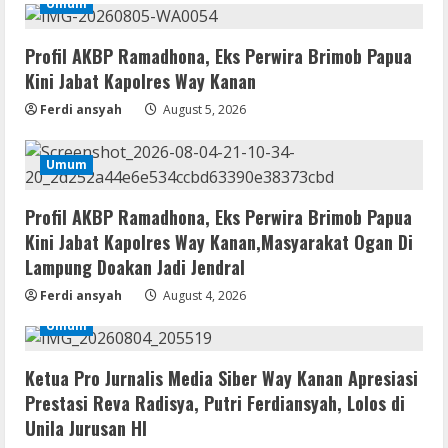
Doakan Jadi Jendral
Umum
2
August 4, 2026
Umum
Profil AKBP Ramadhona, Eks Perwira Brimob Papua
Ketua Pro Jurnalis Media Siber Way
Kini Jabat Kapolres Way Kanan
Kanan Apresiasi Prestasi Reva Radisya,
Ferdi ansyah
August 5, 2026
Putri Ferdiansyah, Lolos di Unila
Jurusan HI
3
August 4, 2026
Umum
Umum
PLN Tegaskan Tiang Listrik Bukan
Profil AKBP Ramadhona, Eks Perwira Brimob Papua
Infrastruktur Publik; Provider WiFi
Kini Jabat Kapolres Way Kanan,Masyarakat Ogan Di
Ilegal Diminta Bangun Tiang Mandiri
Lampung Doakan Jadi Jendral
4
August 3, 2026
Ferdi ansyah
August 4, 2026
Umum
Umum
Marak WiFi Ilegal Numpang Tiang PLN di
Buay Bahuga dan Way Tuba, Ancam
Keselamatan Warga
Ketua Pro Jurnalis Media Siber Way Kanan Apresiasi
5
Prestasi Reva Radisya, Putri Ferdiansyah, Lolos di
August 3, 2026
Unila Jurusan HI
Umum