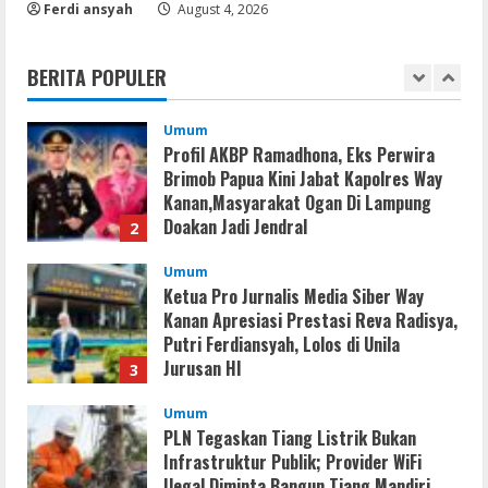
Ferdi ansyah
Profil AKBP Ramadhona, Eks Perwira
August 4, 2026
Brimob Papua Kini Jabat Kapolres Way
Kanan
BERITA POPULER
1
August 5, 2026
Umum
Profil AKBP Ramadhona, Eks Perwira
Brimob Papua Kini Jabat Kapolres Way
Kanan,Masyarakat Ogan Di Lampung
Doakan Jadi Jendral
2
August 4, 2026
Umum
Ketua Pro Jurnalis Media Siber Way
Kanan Apresiasi Prestasi Reva Radisya,
Putri Ferdiansyah, Lolos di Unila
Jurusan HI
3
August 4, 2026
Umum
PLN Tegaskan Tiang Listrik Bukan
Infrastruktur Publik; Provider WiFi
Ilegal Diminta Bangun Tiang Mandiri