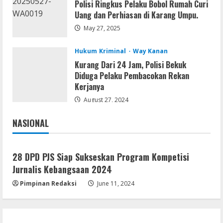
Umum
Polisi Ringkus Pelaku Bobol Rumah Curi
Ketua Pro Jurnalis Media Siber Way
Uang dan Perhiasan di Karang Umpu.
Kanan Apresiasi Prestasi Reva Radisya,
May 27, 2025
Putri Ferdiansyah, Lolos di Unila
Jurusan HI
3
Hukum Kriminal
Way Kanan
August 4, 2026
Kurang Dari 24 Jam, Polisi Bekuk
Umum
Diduga Pelaku Pembacokan Rekan
PLN Tegaskan Tiang Listrik Bukan
Kerjanya
Infrastruktur Publik; Provider WiFi
Ilegal Diminta Bangun Tiang Mandiri
August 27, 2024
4
August 3, 2026
NASIONAL
Jakarta
Nasional
Umum
Marak WiFi Ilegal Numpang Tiang PLN di
Buay Bahuga dan Way Tuba, Ancam
28 DPD PJS Siap Sukseskan Program Kompetisi
Keselamatan Warga
Jurnalis Kebangsaan 2024
5
August 3, 2026
Pimpinan Redaksi
June 11, 2024