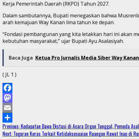
Kerja Pemerintah Daerah (RKPD) Tahun 2027.
Dalam sambutannya, Bupati menegaskan bahwa Musrenba
arah kemajuan Way Kanan lima tahun ke depan.
“Fondasi pembangunan yang kita letakkan hari ini akan m
kebutuhan masyarakat,” ujar Bupati Ayu Asalasiyah.
Baca Juga
Ketua Pro Jurnalis Media Siber Way Kanan 
( JL 1 )
Facebook
Mastodon
Email
Continue
Previous:
Kedapatan Bawa Ekstasi di Acara Organ Tunggal, Pemuda Asal
Share
Next:
Teguran Keras Terkait Ketidaksesuaian Ruangan Rawat Inap di Rum
Reading