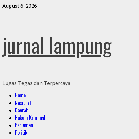
Skip
August 6, 2026
to
content
jurnal lampung
Lugas Tegas dan Terpercaya
Primary
Home
Menu
Nasional
Daerah
Hukum Kriminal
Parlemen
Politik