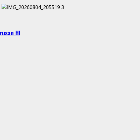
I
3
urusan HI