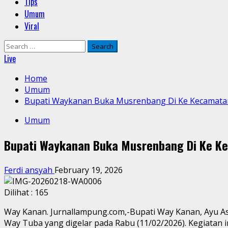
Tips
Umum
Viral
Search
for:
Live
Home
Umum
Bupati Waykanan Buka Musrenbang Di Ke Kecamat
Umum
Bupati Waykanan Buka Musrenbang Di Ke K
Ferdi ansyah
February 19, 2026
Dilihat :
165
Way Kanan. Jurnallampung.com,-Bupati Way Kanan, Ayu 
Way Tuba yang digelar pada Rabu (11/02/2026). Kegiata