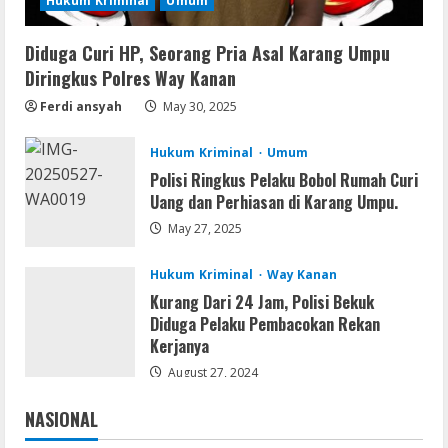
Hukum Kriminal
Umum
August 7, 2026
3
Diduga Curi HP, Seorang Pria Asal Karang Umpu
Serialers
Diringkus Polres Way Kanan
MATLAB R2024b Crack exe [Full] x64
Bypass
Ferdi ansyah
May 30, 2025
August 7, 2026
4
Hukum Kriminal
Umum
Polisi Ringkus Pelaku Bobol Rumah Curi
Serialers
Uang dan Perhiasan di Karang Umpu.
VMware Workstation Portable +
May 27, 2025
Activator Final
August 6, 2026
5
Hukum Kriminal
Way Kanan
Kurang Dari 24 Jam, Polisi Bekuk
Diduga Pelaku Pembacokan Rekan
Kerjanya
August 27, 2024
NASIONAL
Jakarta
Nasional