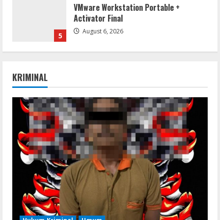
VMware Workstation Portable +
Activator Final
August 6, 2026
5
VL
Microsoft Office Auto-Activated
KRIMINAL
.tо𝚛𝚛еnt
August 7, 2026
1
Serialers
FL Studio Portable + License Key
[Patch] (x86x64) Stable Unlimited
August 7, 2026
2
Remux
Coyote vs. Acme 2026 Pre-DVDRip
2160𝚙 AVC