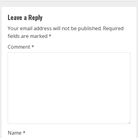
n
u
Leave a Reply
e
Your email address will not be published.
Required
fields are marked
*
R
Comment
*
e
a
d
i
n
g
Name
*