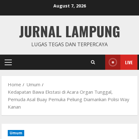
Skip
August 7, 2026
to
content
JURNAL LAMPUNG
LUGAS TEGAS DAN TERPERCAYA
LIVE
Primary
Menu
Home
Umum
Kedapatan Bawa Ekstasi di Acara Organ Tunggal,
Pemuda Asal Buay Pemuka Peliung Diamankan Polisi Way
Kanan
Umum