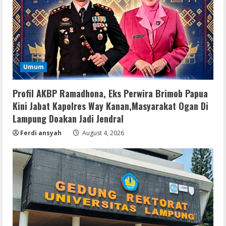
Umum
Profil AKBP Ramadhona, Eks Perwira Brimob Papua
Kini Jabat Kapolres Way Kanan,Masyarakat Ogan Di
Lampung Doakan Jadi Jendral
Ferdi ansyah
August 4, 2026
Serialers
FL Studio Portable + License Key
[Patch] (x86x64) Stable Unlimited
August 7, 2026
2
Remux