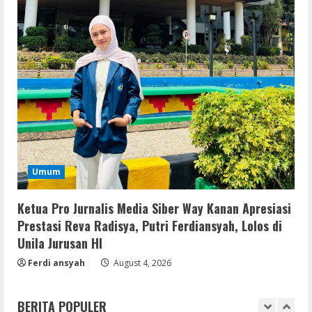
Coyote vs. Acme 2026 Pre-DVDRip
2160𝚙 AVC
August 7, 2026
3
Serialers
MATLAB R2024b Crack exe [Full] x64
Bypass
August 7, 2026
4
Serialers
Umum
VMware Workstation Portable +
Activator Final
Ketua Pro Jurnalis Media Siber Way Kanan Apresiasi
August 6, 2026
5
Prestasi Reva Radisya, Putri Ferdiansyah, Lolos di
Unila Jurusan HI
VL
Ferdi ansyah
August 4, 2026
Microsoft Office Auto-Activated
.tо𝚛𝚛еnt
BERITA POPULER
August 7, 2026