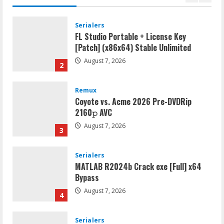
1
Serialers
FL Studio Portable + License Key
[Patch] (x86x64) Stable Unlimited
August 7, 2026
2
Remux
Coyote vs. Acme 2026 Pre-DVDRip
2160𝚙 AVC
August 7, 2026
3
Serialers
MATLAB R2024b Crack exe [Full] x64
Bypass
August 7, 2026
4
Serialers