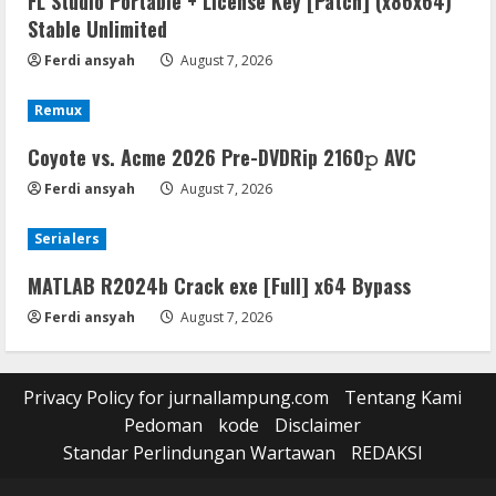
FL Studio Portable + License Key [Patch] (x86x64)
Stable Unlimited
Ferdi ansyah
August 7, 2026
Remux
Coyote vs. Acme 2026 Pre-DVDRip 2160𝚙 AVC
Ferdi ansyah
August 7, 2026
Serialers
MATLAB R2024b Crack exe [Full] x64 Bypass
Ferdi ansyah
August 7, 2026
Privacy Policy for jurnallampung.com
Tentang Kami
Pedoman
kode
Disclaimer
Standar Perlindungan Wartawan
REDAKSI