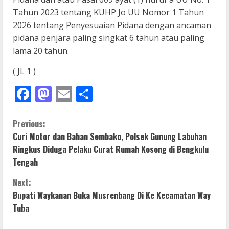
Tahun 2023 tentang KUHP Jo UU Nomor 1 Tahun
2026 tentang Penyesuaian Pidana dengan ancaman
pidana penjara paling singkat 6 tahun atau paling
lama 20 tahun.
( JL 1 )
Facebook
Mastodon
Email
Share
C
Previous:
Curi Motor dan Bahan Sembako, Polsek Gunung Labuhan
o
Ringkus Diduga Pelaku Curat Rumah Kosong di Bengkulu
Tengah
n
Next:
t
Bupati Waykanan Buka Musrenbang Di Ke Kecamatan Way
i
Tuba