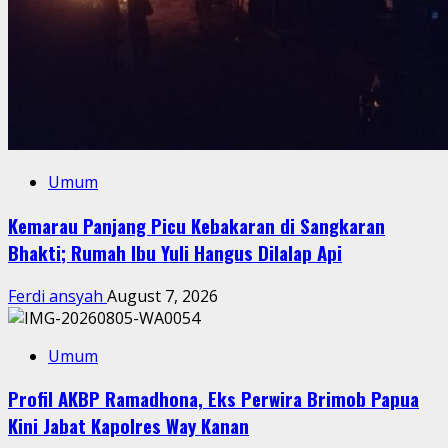
Umum
Kemarau Panjang Picu Kebakaran di Sangkaran
Bhakti; Rumah Ibu Yuli Hangus Dilalap Api
Ferdi ansyah
August 7, 2026
Umum
Profil AKBP Ramadhona, Eks Perwira Brimob Papua
Kini Jabat Kapolres Way Kanan