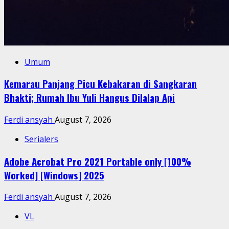
Umum
Kemarau Panjang Picu Kebakaran di Sangkaran
Bhakti; Rumah Ibu Yuli Hangus Dilalap Api
Ferdi ansyah
August 7, 2026
Serialers
Adobe Acrobat Pro 2021 Portable only [100%
Worked] [Windows] 2025
Ferdi ansyah
August 7, 2026
VL