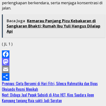
perlengkapan berkendara, serta menjaga konsentrasi di
jalan.
Baca Juga
Kemarau Panjang Picu Kebakaran di
Sangkaran Bhakti; Rumah Ibu Yuli Hangus Dilalap
Api
( JL 1 )
Facebook
Mastodon
Email
Continue
Previous:
Cinta Bersemi di Hari Fitri, Silenza Rahmatika dan Iliyas
Share
Okviando Resmi Menikah
Reading
Next:
Diduga Jual Pupuk Subsidi di Atas HET, Kios Saudara Anen
Kampung tanjung Raja sakti Jadi Sorotan