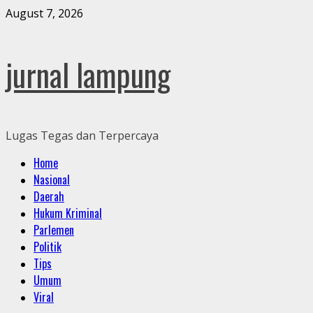
Skip
August 7, 2026
to
content
jurnal lampung
Lugas Tegas dan Terpercaya
Primary
Home
Menu
Nasional
Daerah
Hukum Kriminal
Parlemen
Politik
Tips
Umum
Viral