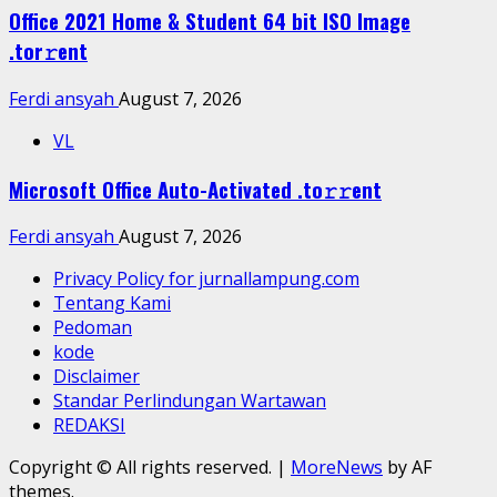
Office 2021 Home & Student 64 bit ISO Image
.tоr𝚛еnt
Ferdi ansyah
August 7, 2026
VL
Microsoft Office Auto-Activated .tо𝚛𝚛еnt
Ferdi ansyah
August 7, 2026
Privacy Policy for jurnallampung.com
Tentang Kami
Pedoman
kode
Disclaimer
Standar Perlindungan Wartawan
REDAKSI
Copyright © All rights reserved.
|
MoreNews
by AF
themes.