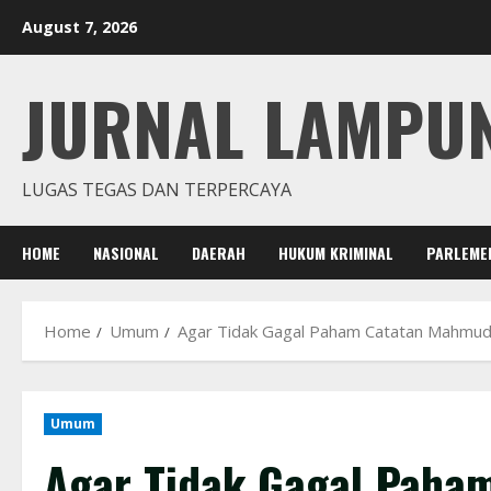
Skip
August 7, 2026
to
content
JURNAL LAMPU
LUGAS TEGAS DAN TERPERCAYA
HOME
NASIONAL
DAERAH
HUKUM KRIMINAL
PARLEME
Home
Umum
Agar Tidak Gagal Paham Catatan Mahmud 
Umum
Agar Tidak Gagal Paha