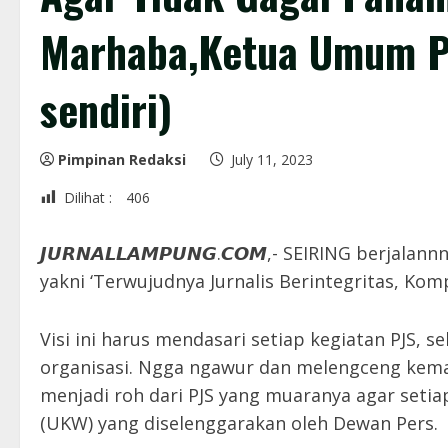
Marhaba,Ketua Umum PJ
sendiri)
Pimpinan Redaksi
July 11, 2023
Dilihat :
406
𝙅𝙐𝙍𝙉𝘼𝙇𝙇𝘼𝙈𝙋𝙐𝙉𝙂.𝘾𝙊𝙈,- SEIRING berjal
yakni ‘Terwujudnya Jurnalis Berintegritas, Kom
Visi ini harus mendasari setiap kegiatan PJS, s
organisasi. Ngga ngawur dan melengceng keman
menjadi roh dari PJS yang muaranya agar seti
(UKW) yang diselenggarakan oleh Dewan Pers.