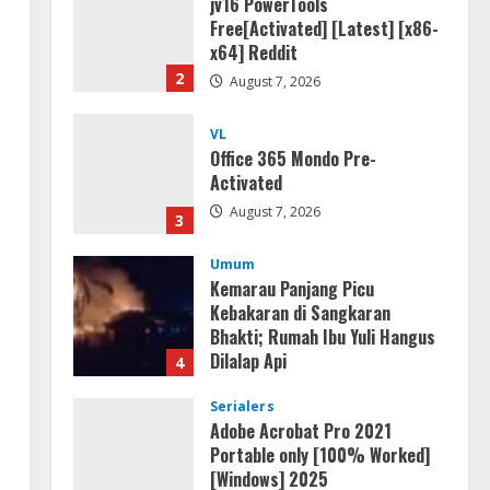
jv16 PowerTools
Free[Activated] [Latest] [x86-
x64] Reddit
2
August 7, 2026
VL
Office 365 Mondo Pre-
Activated
August 7, 2026
3
Umum
Kemarau Panjang Picu
Kebakaran di Sangkaran
Bhakti; Rumah Ibu Yuli Hangus
Dilalap Api
4
August 7, 2026
Serialers
Adobe Acrobat Pro 2021
Portable only [100% Worked]
[Windows] 2025