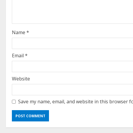
a
d
i
Name
*
n
g
Email
*
Website
Save my name, email, and website in this browser f