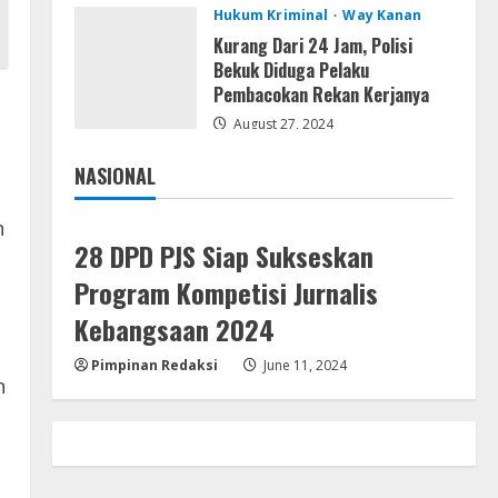
Hukum Kriminal
Way Kanan
Kemarau Panjang Picu
Kebakaran di Sangkaran
Kurang Dari 24 Jam, Polisi
Bhakti; Rumah Ibu Yuli Hangus
Bekuk Diduga Pelaku
Dilalap Api
Pembacokan Rekan Kerjanya
4
August 7, 2026
August 27, 2024
Serialers
Adobe Acrobat Pro 2021
NASIONAL
Portable only [100% Worked]
Jakarta
Nasional
[Windows] 2025
n
5
August 7, 2026
28 DPD PJS Siap Sukseskan
Program Kompetisi Jurnalis
Kebangsaan 2024
Pimpinan Redaksi
June 11, 2024
h