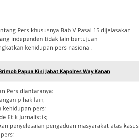
tang Pers khususnya Bab V Pasal 15 dijelasakan
ang independen tidak lain bertujuan
katkan kehidupan pers nasional.
Brimob Papua Kini Jabat Kapolres Way Kanan
an Pers diantaranya:
ngan pihak lain;
 kehidupan pers;
Etik Jurnalistik;
n penyelesaian pengaduan masyarakat atas kasus
pers;