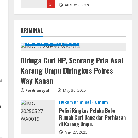
5
August 7, 2026
Lan
Dune: Awakening FitGirl Repack
KRIMINAL
+Patch Direct Link 2026
August 7, 2026
Hukum Kriminal
Umum
1
Serialers
Diduga Curi HP, Seorang Pria Asal
jv16 PowerTools
Karang Umpu Diringkus Polres
Free[Activated] [Latest] [x86-
x64] Reddit
Way Kanan
a
2
August 7, 2026
Ferdi ansyah
May 30, 2025
VL
Hukum Kriminal
Umum
a
Office 365 Mondo Pre-
Polisi Ringkus Pelaku Bobol
Activated
Rumah Curi Uang dan Perhiasan
August 7, 2026
di Karang Umpu.
3
May 27, 2025
Umum