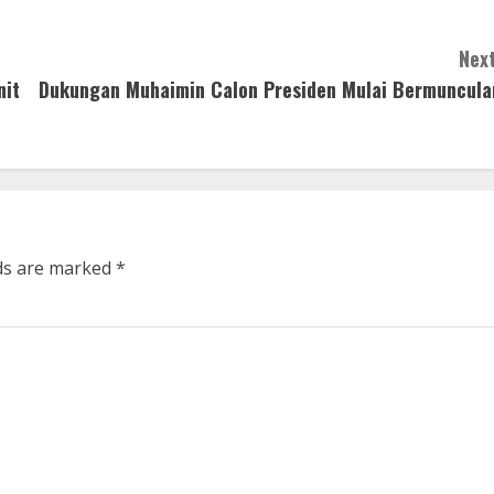
Next
nit
Dukungan Muhaimin Calon Presiden Mulai Bermuncula
lds are marked
*