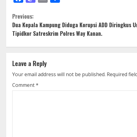
C
Previous:
Dua Kepala Kampung Diduga Korupsi ADD Diringkus U
o
Tipidkor Satreskrim Polres Way Kanan.
n
t
Leave a Reply
i
Your email address will not be published.
Required fie
n
Comment
*
u
e
R
e