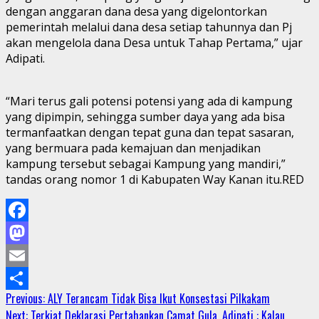
dengan anggaran dana desa yang digelontorkan
pemerintah melalui dana desa setiap tahunnya dan Pj
akan mengelola dana Desa untuk Tahap Pertama,” ujar
Adipati.
“Mari terus gali potensi potensi yang ada di kampung
yang dipimpin, sehingga sumber daya yang ada bisa
termanfaatkan dengan tepat guna dan tepat sasaran,
yang bermuara pada kemajuan dan menjadikan
kampung tersebut sebagai Kampung yang mandiri,”
tandas orang nomor 1 di Kabupaten Way Kanan itu.RED
Facebook
Mastodon
Email
Continue
Previous:
ALY Terancam Tidak Bisa Ikut Konsestasi Pilkakam
Share
Next:
Terkiat Deklarasi Pertahankan Camat Gula, Adipati : Kalau