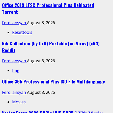
Office 2019 LTSC Professional Plus Debloated
Tоrrеnt
Ferdi ansyah
August 8, 2026
Resettools
Nik Collection (by DxO) Portable [no Virus] (x64)
Reddit
Ferdi ansyah
August 8, 2026
Img
Office 365 Professional Plus ISO File Multilanguage
Ferdi ansyah
August 8, 2026
Movies
Vertex Force 2026 BRRip UHD DDP5.1 𝐘𝐢𝐟𝐲 𝐌𝐨𝐯𝐢𝐞𝐬