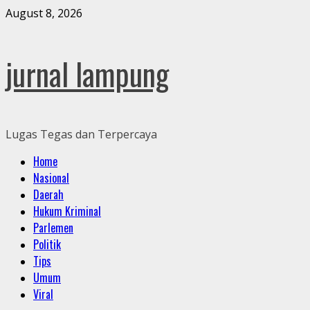
Skip
August 8, 2026
to
content
jurnal lampung
Lugas Tegas dan Terpercaya
Primary
Home
Menu
Nasional
Daerah
Hukum Kriminal
Parlemen
Politik
Tips
Umum
Viral