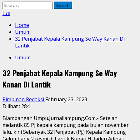
Search
for:
Live
Home
Umum
32 Penjabat Kepala Kampung Se Way Kanan Di
Lantik
Umum
32 Penjabat Kepala Kampung Se Way
Kanan Di Lantik
Pimpinan Redaksi
February 23, 2023
Dilihat :
284
Blambangan Umpu.Jurnallampung.Com,- Setelah
melantik 85 Pj kepala kampung pada bulan november
lalu, kini Sebanyak 32 Penjabat (Pj.) Kepala Kampung
Gelombang 2 resmi di Lantik Bupati H.Raden Adipati