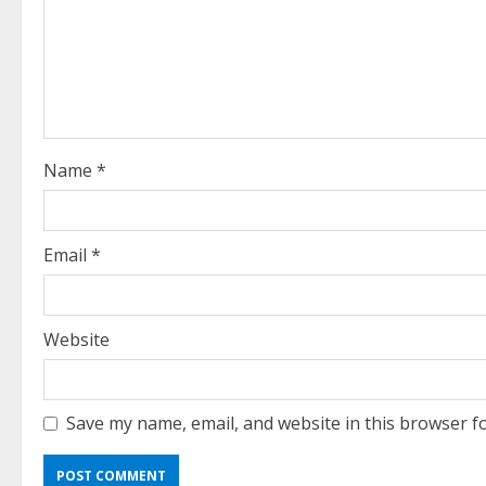
e
a
d
i
Name
*
n
g
Email
*
Website
Save my name, email, and website in this browser f