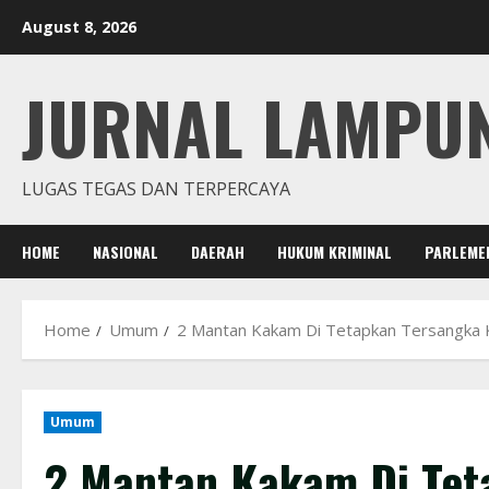
Skip
August 8, 2026
to
content
JURNAL LAMPU
LUGAS TEGAS DAN TERPERCAYA
HOME
NASIONAL
DAERAH
HUKUM KRIMINAL
PARLEME
Home
Umum
2 Mantan Kakam Di Tetapkan Tersangka 
Umum
2 Mantan Kakam Di Tet