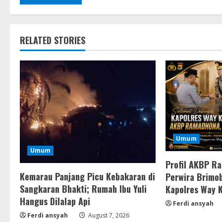
RELATED STORIES
Umum
Umum
Profil AKBP R
Kemarau Panjang Picu Kebakaran di
Perwira Brimob
Sangkaran Bhakti; Rumah Ibu Yuli
Kapolres Way 
Hangus Dilalap Api
Ferdi ansyah
Ferdi ansyah
August 7, 2026