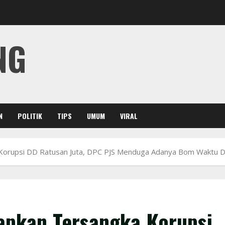
NG
N
POLITIK
TIPS
UMUM
VIRAL
Korupsi DD Ratusan Juta, DPC PJS Menduga Adanya Bom Waktu Da
apkan Tersangka Korupsi