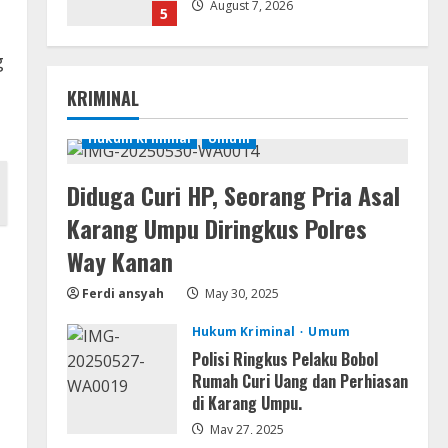
August 7, 2026
5
g
Movies
Vertex Force 2026 BRRip UHD
KRIMINAL
DDP5.1 𝐘𝐢𝐟𝐲 𝐌𝐨𝐯𝐢𝐞𝐬 Magnet
August 8, 2026
Hukum Kriminal
Umum
1
Diduga Curi HP, Seorang Pria Asal
Resettools
Vpn One Click Cracked x86-x64
Karang Umpu Diringkus Polres
[no Virus]
Way Kanan
August 8, 2026
2
Ferdi ansyah
May 30, 2025
Resettools
Hukum Kriminal
Umum
GraphPad Prism Academic &
Corporate Cracked x86-x64 [no
Polisi Ringkus Pelaku Bobol
Virus]
Rumah Curi Uang dan Perhiasan
di Karang Umpu.
3
August 8, 2026
May 27, 2025