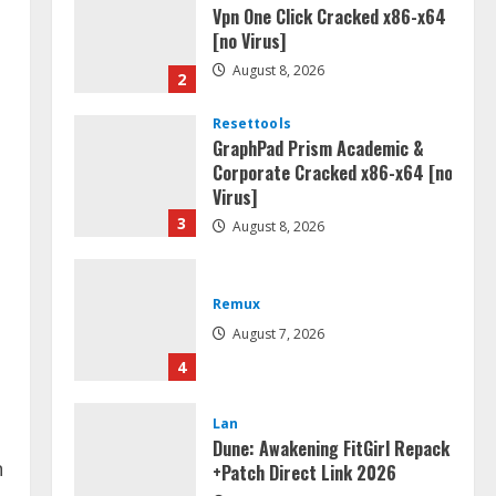
Vpn One Click Cracked x86-x64
[no Virus]
August 8, 2026
2
Resettools
GraphPad Prism Academic &
Corporate Cracked x86-x64 [no
Virus]
3
August 8, 2026
Remux
August 7, 2026
4
Lan
Dune: Awakening FitGirl Repack
n
+Patch Direct Link 2026