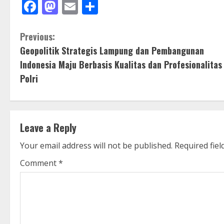
Facebook
Mastodon
Email
Share
C
Previous:
Geopolitik Strategis Lampung dan Pembangunan
o
Indonesia Maju Berbasis Kualitas dan Profesionalitas
n
Polri
t
i
Leave a Reply
n
Your email address will not be published.
Required fie
u
Comment
*
e
R