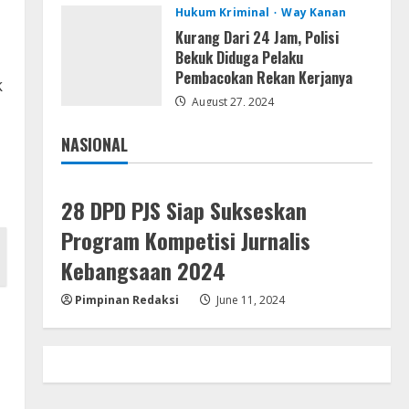
Hukum Kriminal
Way Kanan
Remux
Kurang Dari 24 Jam, Polisi
August 7, 2026
Bekuk Diduga Pelaku
Pembacokan Rekan Kerjanya
4
k
August 27, 2024
Lan
NASIONAL
Dune: Awakening FitGirl Repack
Jakarta
Nasional
+Patch Direct Link 2026
August 7, 2026
5
28 DPD PJS Siap Sukseskan
Program Kompetisi Jurnalis
Kebangsaan 2024
Pimpinan Redaksi
June 11, 2024