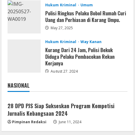
Hukum Kriminal
Umum
Umum
Polisi Ringkus Pelaku Bobol Rumah Curi
Hasil Tes Urine Positif Sabu, Dua
Uang dan Perhiasan di Karang Umpu.
Pemuda Asal Umpu Semenguk
May 27, 2025
Diamankan Polres Way Kanan
3
August 10, 2026
Hukum Kriminal
Way Kanan
Kurang Dari 24 Jam, Polisi Bekuk
Umum
Diduga Pelaku Pembacokan Rekan
Dugaan Tambang dan Stockpile Ilegal di
Kerjanya
Desa Lengot OKU Timur; BPAN Way
Kanan Desak APH Tindak Tegas Sesuai
August 27, 2024
UU Minerba
4
NASIONAL
August 10, 2026
Jakarta
Nasional
Resettools
CuteFTP Professional Free[Activated]
28 DPD PJS Siap Sukseskan Program Kompetisi
Universal (x86x64)
Jurnalis Kebangsaan 2024
August 10, 2026
5
Pimpinan Redaksi
June 11, 2024