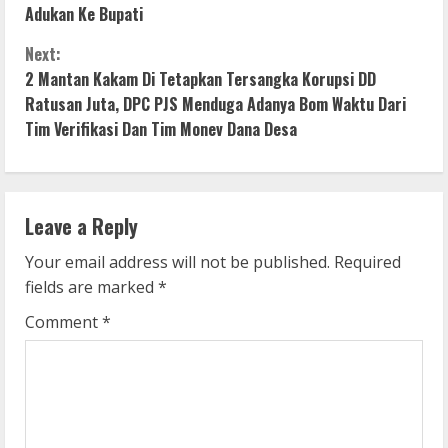
o
Adukan Ke Bupati
n
Next:
2 Mantan Kakam Di Tetapkan Tersangka Korupsi DD
t
Ratusan Juta, DPC PJS Menduga Adanya Bom Waktu Dari
i
Tim Verifikasi Dan Tim Monev Dana Desa
n
u
Leave a Reply
e
Your email address will not be published.
Required
fields are marked
*
R
Comment
*
e
a
d