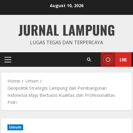
Skip
August 10, 2026
to
content
JURNAL LAMPUNG
LUGAS TEGAS DAN TERPERCAYA
LIVE
Primary
Menu
Home
Umum
Geopolitik Strategis Lampung dan Pembangunan
Indonesia Maju Berbasis Kualitas dan Profesionalitas
Polri
Umum