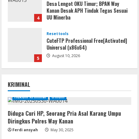
Desa Lengot OKU Timur; BPAN Way
Kanan Desak APH Tindak Tegas Sesuai
UU Minerba
4
August 10, 2026
Resettools
CuteFTP Professional Free[Activated]
Universal (x86x64)
August 10, 2026
5
Umum
Gagalkan Peredaran Sabu di Umpu
KRIMINAL
Semenguk, Satresnarkoba Polres Way
Kanan Amankan Terduga Pengedar
Hukum Kriminal
Umum
1
August 10, 2026
Diduga Curi HP, Seorang Pria Asal Karang Umpu
Coop
Diringkus Polres Way Kanan
NieR: Automata patched Crack Fix
Steam Rip 2026
Ferdi ansyah
May 30, 2025
August 10, 2026
2