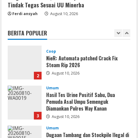
Tindak Tegas Sesuai UU Minerba
Umum
Ferdi ansyah
Gagalkan Peredaran Sabu di Umpu
August 10, 2026
Semenguk, Satresnarkoba Polres Way
Kanan Amankan Terduga Pengedar
BERITA POPULER
1
August 10, 2026
Coop
NieR: Automata patched Crack Fix
Steam Rip 2026
August 10, 2026
2
Umum
Hasil Tes Urine Positif Sabu, Dua
Pemuda Asal Umpu Semenguk
Diamankan Polres Way Kanan
3
August 10, 2026
Umum
Dugaan Tambang dan Stockpile Ilegal di