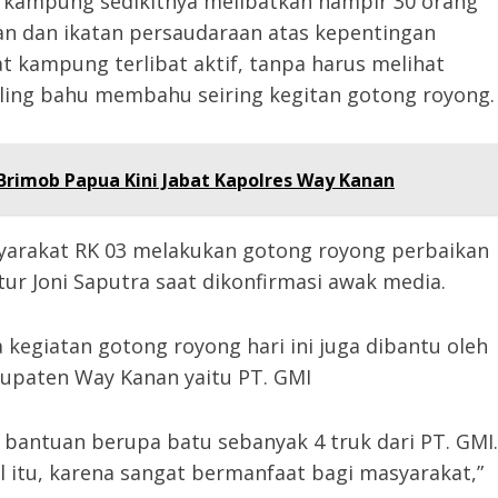
n kampung sedikitnya melibatkan hampir 30 orang
an dan ikatan persaudaraan atas kepentingan
 kampung terlibat aktif, tanpa harus melihat
ling bahu membahu seiring kegitan gotong royong.
Brimob Papua Kini Jabat Kapolres Way Kanan
asyarakat RK 03 melakukan gotong royong perbaikan
ur Joni Saputra saat dikonfirmasi awak media.
a kegiatan gotong royong hari ini juga dibantu oleh
abupaten Way Kanan yaitu PT. GMI
n bantuan berupa batu sebanyak 4 truk dari PT. GMI.
itu, karena sangat bermanfaat bagi masyarakat,”