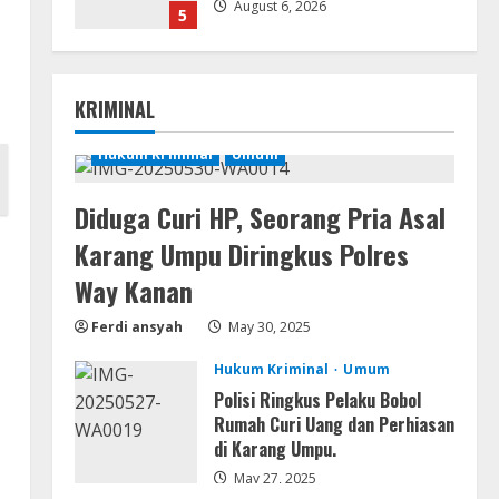
August 6, 2026
5
Remux
Coyote vs. Acme 2026 Pre-
KRIMINAL
DVDRip 2160𝚙 AVC
August 7, 2026
Hukum Kriminal
Umum
1
Diduga Curi HP, Seorang Pria Asal
Serialers
MATLAB R2024b Crack exe
Karang Umpu Diringkus Polres
[Full] x64 Bypass
Way Kanan
August 7, 2026
2
Ferdi ansyah
May 30, 2025
Serialers
Hukum Kriminal
Umum
VMware Workstation Portable +
Polisi Ringkus Pelaku Bobol
Activator Final
Rumah Curi Uang dan Perhiasan
August 6, 2026
di Karang Umpu.
3
May 27, 2025