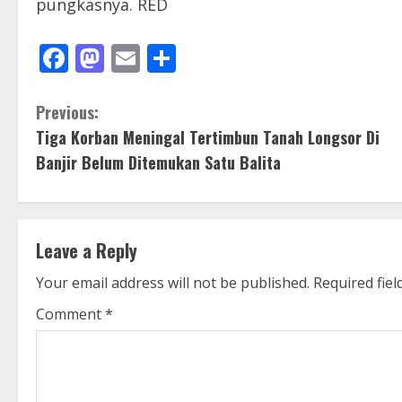
pungkasnya. RED
Facebook
Mastodon
Email
Share
C
Previous:
Tiga Korban Meningal Tertimbun Tanah Longsor Di
o
Banjir Belum Ditemukan Satu Balita
n
t
Leave a Reply
i
Your email address will not be published.
Required fie
n
Comment
*
u
e