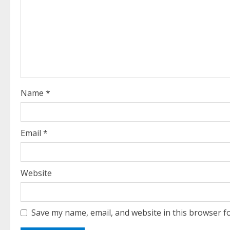
R
e
a
d
i
Name
*
n
g
Email
*
Website
Save my name, email, and website in this browser f