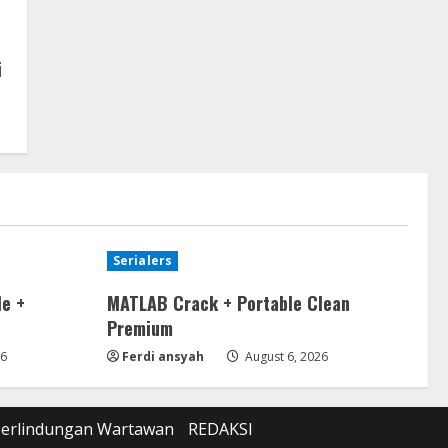
i
Serialers
le +
MATLAB Crack + Portable Clean
Premium
26
Ferdi ansyah
August 6, 2026
Perlindungan Wartawan
REDAKSI