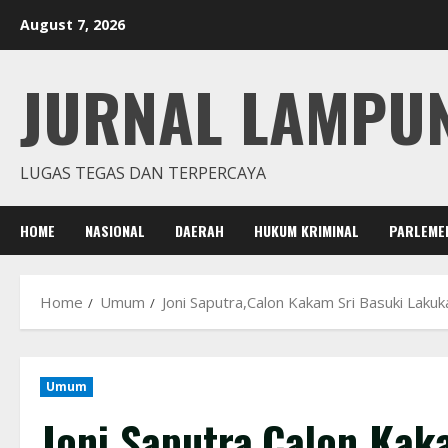
Skip
August 7, 2026
to
content
JURNAL LAMPU
LUGAS TEGAS DAN TERPERCAYA
HOME
NASIONAL
DAERAH
HUKUM KRIMINAL
PARLEME
Home
Umum
Joni Saputra,Calon Kakam Sri Basuki La
Umum
Joni Saputra,Calon Kak