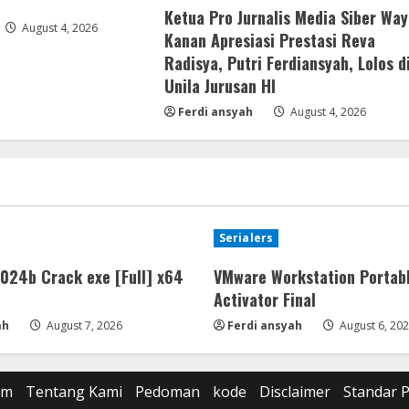
Ketua Pro Jurnalis Media Siber Way
August 4, 2026
Kanan Apresiasi Prestasi Reva
Radisya, Putri Ferdiansyah, Lolos d
Unila Jurusan HI
Ferdi ansyah
August 4, 2026
Serialers
24b Crack exe [Full] x64
VMware Workstation Portab
Activator Final
ah
August 7, 2026
Ferdi ansyah
August 6, 20
om
Tentang Kami
Pedoman
kode
Disclaimer
Standar 