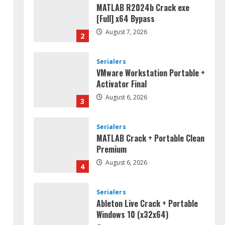
MATLAB R2024b Crack exe
[Full] x64 Bypass
August 7, 2026
2
Serialers
VMware Workstation Portable +
Activator Final
August 6, 2026
3
Serialers
MATLAB Crack + Portable Clean
Premium
August 6, 2026
4
Serialers
Ableton Live Crack + Portable
Windows 10 (x32x64)