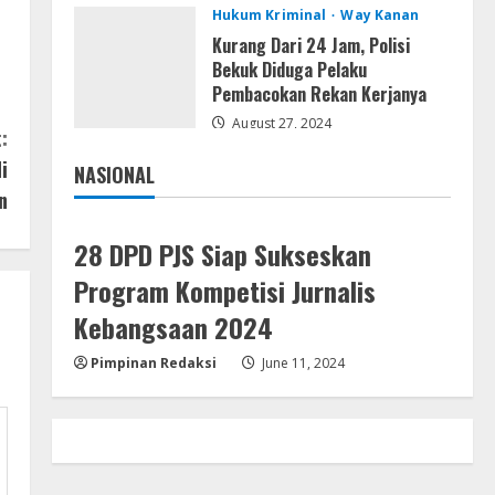
Serialers
Hukum Kriminal
Way Kanan
MATLAB Crack + Portable Clean
Kurang Dari 24 Jam, Polisi
Premium
Bekuk Diduga Pelaku
August 6, 2026
Pembacokan Rekan Kerjanya
4
August 27, 2024
:
Serialers
i
NASIONAL
Ableton Live Crack + Portable
Jakarta
Nasional
n
Windows 10 (x32x64)
August 6, 2026
5
28 DPD PJS Siap Sukseskan
Program Kompetisi Jurnalis
Kebangsaan 2024
Pimpinan Redaksi
June 11, 2024