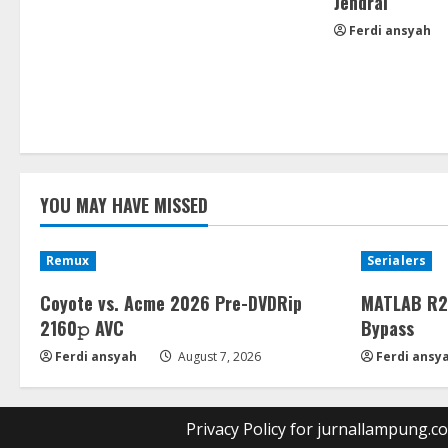
Jendral
Ferdi ansyah
YOU MAY HAVE MISSED
Remux
Serialers
Coyote vs. Acme 2026 Pre-DVDRip
MATLAB R20
2160𝚙 AVC
Bypass
Ferdi ansyah
August 7, 2026
Ferdi ansy
Privacy Policy for jurnallampung.c