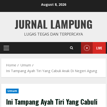
Skip
August 8, 2026
to
content
JURNAL LAMPUNG
LUGAS TEGAS DAN TERPERCAYA
LIVE
Primary
Menu
Home
Umum
Ini Tampang Ayah Tiri Yang Cabuli Anak Di Negeri Agung
Umum
Ini Tampang Ayah Tiri Yang Cabuli