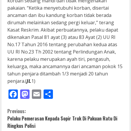
korban sedang mandi dan tidak mengenakan
pakaian. “Ketika menyetubuhi korban, disertai
ancaman dan ibu kandung korban tidak berada
dirumah melainkan sedang pergi keluar,” terang
Kasat Reskrim. Akibat perbuatannya, pelaku dapat
dikenakan Pasal 81 ayat (3) atau 83 Ayat (2) UU RI
No.17 Tahun 2016 tentang perubahan kedua atas
UU RI No.23 Th 2002 tentang Perlindungan Anak,
karena pelaku merupakan ayah tiri, pengasuh,
keluarga, maka ancamannya dari ancaman pokok 15
tahun penjara ditambah 1/3 menjadi 20 tahun
penjara.(𝙅𝙇1)
Facebook
Mastodon
Email
Share
C
Previous:
Pelaku Pemerasan Kepada Sopir Truk Di Pakuan Ratu Di
o
Ringkus Polisi