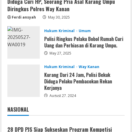
Diduga Curi HP, Seorang Pria Asal Karang Umpu
GraphPad Prism Academic & Corporate
Diringkus Polres Way Kanan
Cracked x86-x64 [no Virus]
Ferdi ansyah
May 30, 2025
August 8, 2026
2
Hukum Kriminal
Umum
Polisi Ringkus Pelaku Bobol Rumah Curi
Remux
Uang dan Perhiasan di Karang Umpu.
August 7, 2026
May 27, 2025
3
Hukum Kriminal
Way Kanan
Kurang Dari 24 Jam, Polisi Bekuk
Lan
Diduga Pelaku Pembacokan Rekan
Dune: Awakening FitGirl Repack +Patch
Kerjanya
Direct Link 2026
August 27, 2024
August 7, 2026
4
NASIONAL
Serialers
Jakarta
Nasional
jv16 PowerTools Free[Activated]
[Latest] [x86-x64] Reddit
28 DPD PJS Siap Sukseskan Program Kompetisi