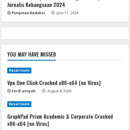
August 7, 2026
Jurnalis Kebangsaan 2024
5
Pimpinan Redaksi
June 11, 2024
YOU MAY HAVE MISSED
Resettools
Vpn One Click Cracked x86-x64 [no Virus]
Ferdi ansyah
August 8, 2026
Resettools
GraphPad Prism Academic & Corporate Cracked
x86-x64 [no Virus]