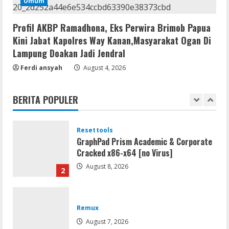
jv16 PowerTools Free[Activated]
Umum
[Latest] [x86-x64] Reddit
Profil AKBP Ramadhona, Eks Perwira Brimob Papua
August 7, 2026
5
Kini Jabat Kapolres Way Kanan,Masyarakat Ogan Di
Lampung Doakan Jadi Jendral
Resettools
Vpn One Click Cracked x86-x64 [no
Ferdi ansyah
August 4, 2026
Virus]
August 8, 2026
1
BERITA POPULER
Resettools
GraphPad Prism Academic & Corporate
Cracked x86-x64 [no Virus]
August 8, 2026
2
Remux
August 7, 2026