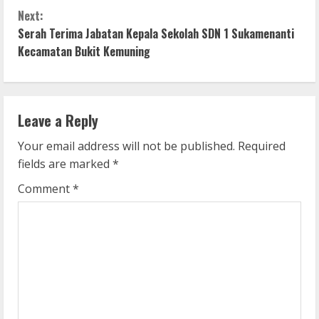
n
Next:
Serah Terima Jabatan Kepala Sekolah SDN 1 Sukamenanti
t
Kecamatan Bukit Kemuning
i
n
Leave a Reply
u
Your email address will not be published.
Required
e
fields are marked
*
R
Comment
*
e
a
d
i