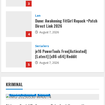
3
Lan
Dune: Awakening FitGirl Repack +Patch
Direct Link 2026
August 7, 2026
4
Serialers
jv16 PowerTools Free[Activated]
[Latest] [x86-x64] Reddit
August 7, 2026
5
Resettools
Vpn One Click Cracked x86-x64 [no
Virus]
KRIMINAL
August 8, 2026
1
Hukum Kriminal
Umum
Resettools