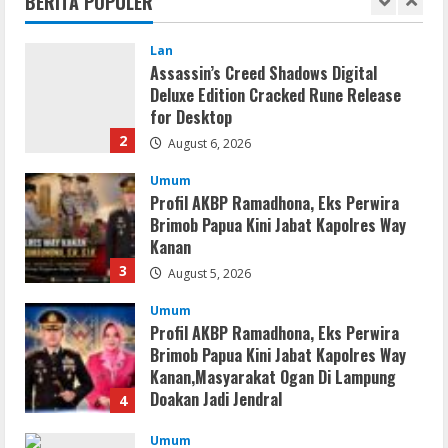
BERITA POPULER
for Desktop
2
August 6, 2026
Umum
Profil AKBP Ramadhona, Eks Perwira
Brimob Papua Kini Jabat Kapolres Way
Kanan
3
August 5, 2026
Umum
Profil AKBP Ramadhona, Eks Perwira
Brimob Papua Kini Jabat Kapolres Way
Kanan,Masyarakat Ogan Di Lampung
Doakan Jadi Jendral
4
August 4, 2026
Umum
Ketua Pro Jurnalis Media Siber Way
Kanan Apresiasi Prestasi Reva Radisya,
Putri Ferdiansyah, Lolos di Unila
Jurusan HI
5
August 4, 2026