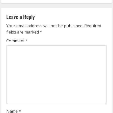
i
n
Leave a Reply
u
Your email address will not be published.
Required
e
fields are marked
*
R
Comment
*
e
a
d
i
n
g
Name
*