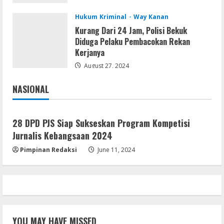
Kanan,Masyarakat Ogan Di Lampung
Hukum Kriminal
Way Kanan
Doakan Jadi Jendral
4
Kurang Dari 24 Jam, Polisi Bekuk
August 4, 2026
Diduga Pelaku Pembacokan Rekan
Umum
Kerjanya
Ketua Pro Jurnalis Media Siber Way
Kanan Apresiasi Prestasi Reva Radisya,
August 27, 2024
Putri Ferdiansyah, Lolos di Unila
Jurusan HI
5
NASIONAL
Jakarta
Nasional
August 4, 2026
28 DPD PJS Siap Sukseskan Program Kompetisi
Jurnalis Kebangsaan 2024
Pimpinan Redaksi
June 11, 2024
YOU MAY HAVE MISSED