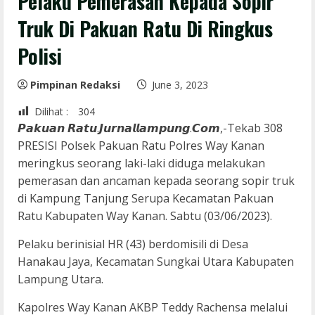
Pelaku Pemerasan Kepada Sopir
Truk Di Pakuan Ratu Di Ringkus
Polisi
Pimpinan Redaksi
June 3, 2023
Dilihat :
304
𝙋𝙖𝙠𝙪𝙖𝙣 𝙍𝙖𝙩𝙪.𝙅𝙪𝙧𝙣𝙖𝙡𝙡𝙖𝙢𝙥𝙪𝙣𝙜.𝘾𝙤𝙢,-Tekab 308
PRESISI Polsek Pakuan Ratu Polres Way Kanan
meringkus seorang laki-laki diduga melakukan
pemerasan dan ancaman kepada seorang sopir truk
di Kampung Tanjung Serupa Kecamatan Pakuan
Ratu Kabupaten Way Kanan. Sabtu (03/06/2023).
Pelaku berinisial HR (43) berdomisili di Desa
Hanakau Jaya, Kecamatan Sungkai Utara Kabupaten
Lampung Utara.
Kapolres Way Kanan AKBP Teddy Rachensa melalui