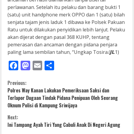
perlawanan. Setelah itu pelaku dan barang bukti 1
(satu) unit handphone merk OPPO dan 1 (satu) bilah
senjata tajam jenis laduk 1 dibawa ke Polsek Pakuan
Ratu untuk dilakukan penyidikan lebih lanjut. Pelaku
akan dijerat dengan pasal 368 KUHP, tentang
pemerasan dan ancaman dengan pidana penjara
paling lama sembilan tahun, “Ungkap Tosira.(𝙅𝙇1)
Facebook
Mastodon
Email
Share
C
Previous:
Polres Way Kanan Lakukan Pemeriksaan Saksi dan
o
Terlapor Dugaan Tindak Pidana Penipuan Oleh Seorang
Oknum Polisi di Kampung Sriwijaya
n
Next:
t
Ini Tampang Ayah Tiri Yang Cabuli Anak Di Negeri Agung