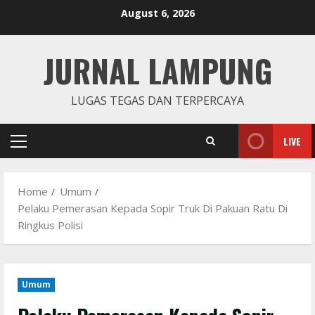
Skip
August 6, 2026
to
content
JURNAL LAMPUNG
LUGAS TEGAS DAN TERPERCAYA
LIVE
Primary
Menu
Home
Umum
Pelaku Pemerasan Kepada Sopir Truk Di Pakuan Ratu Di
Ringkus Polisi
Umum