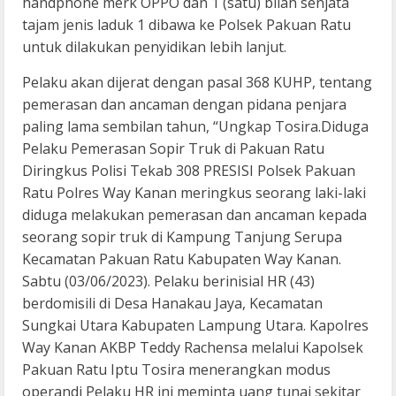
handphone merk OPPO dan 1 (satu) bilah senjata
tajam jenis laduk 1 dibawa ke Polsek Pakuan Ratu
untuk dilakukan penyidikan lebih lanjut.
Pelaku akan dijerat dengan pasal 368 KUHP, tentang
pemerasan dan ancaman dengan pidana penjara
paling lama sembilan tahun, “Ungkap Tosira.Diduga
Pelaku Pemerasan Sopir Truk di Pakuan Ratu
Diringkus Polisi Tekab 308 PRESISI Polsek Pakuan
Ratu Polres Way Kanan meringkus seorang laki-laki
diduga melakukan pemerasan dan ancaman kepada
seorang sopir truk di Kampung Tanjung Serupa
Kecamatan Pakuan Ratu Kabupaten Way Kanan.
Sabtu (03/06/2023). Pelaku berinisial HR (43)
berdomisili di Desa Hanakau Jaya, Kecamatan
Sungkai Utara Kabupaten Lampung Utara. Kapolres
Way Kanan AKBP Teddy Rachensa melalui Kapolsek
Pakuan Ratu Iptu Tosira menerangkan modus
operandi Pelaku HR ini meminta uang tunai sekitar