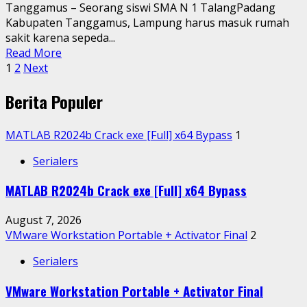
Tanggamus – Seorang siswi SMA N 1 TalangPadang
Kabupaten Tanggamus, Lampung harus masuk rumah
sakit karena sepeda...
Read
Read More
Posts
more
1
2
Next
about
pagination
Berita Populer
Sepekan
Dirawat
Akibat
MATLAB R2024b Crack exe [Full] x64 Bypass
1
Ditabrak
Dum
Serialers
Truck,
Keluarga
MATLAB R2024b Crack exe [Full] x64 Bypass
Siswi
di
August 7, 2026
Tanggamus
VMware Workstation Portable + Activator Final
2
Minta
Serialers
Pengemudi
Bertanggungjawab
VMware Workstation Portable + Activator Final