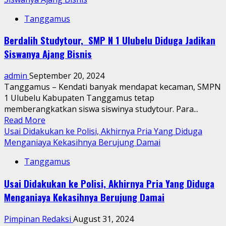
Tanggap
Tanggamus
Bencana,
PGE
Berdalih Studytour, SMP N 1 Ulubelu Diduga Jadikan
Area
Siswanya Ajang Bisnis
Ulubelu
Lakukan
admin
September 20, 2024
Perbaikan
Tanggamus – Kendati banyak mendapat kecaman, SMPN
Jalan
1 Ulubelu Kabupaten Tanggamus tetap
Provinsi
memberangkatkan siswa siswinya studytour. Para...
&
Read
Read More
Penanganan
more
Usai Didakukan ke Polisi, Akhirnya Pria Yang Diduga
Longsor
about
Menganiaya Kekasihnya Berujung Damai
Berdalih
Tanggamus
Studytour,
SMP
Usai Didakukan ke Polisi, Akhirnya Pria Yang Diduga
N
Menganiaya Kekasihnya Berujung Damai
1
Ulubelu
Pimpinan Redaksi
August 31, 2024
Diduga