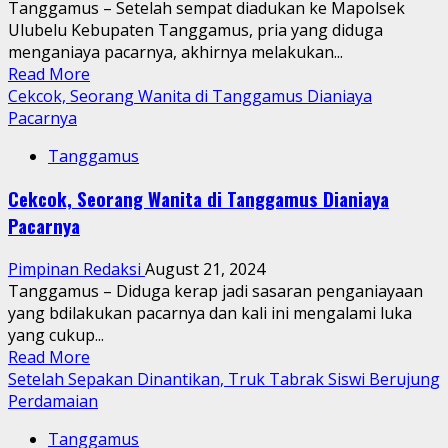
Tanggamus – Setelah sempat diadukan ke Mapolsek
Jadikan
Ulubelu Kebupaten Tanggamus, pria yang diduga
Siswanya
menganiaya pacarnya, akhirnya melakukan...
Ajang
Read
Read More
Bisnis
more
Cekcok, Seorang Wanita di Tanggamus Dianiaya
about
Pacarnya
Usai
Tanggamus
Didakukan
ke
Cekcok, Seorang Wanita di Tanggamus Dianiaya
Polisi,
Pacarnya
Akhirnya
Pria
Pimpinan Redaksi
August 21, 2024
Yang
Tanggamus – Diduga kerap jadi sasaran penganiayaan
Diduga
yang bdilakukan pacarnya dan kali ini mengalami luka
Menganiaya
yang cukup...
Kekasihnya
Read
Read More
Berujung
more
Setelah Sepakan Dinantikan, Truk Tabrak Siswi Berujung
Damai
about
Perdamaian
Cekcok,
Tanggamus
Seorang