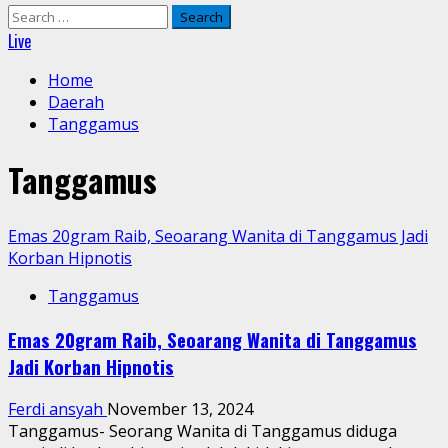
Search
for:
Live
Home
Daerah
Tanggamus
Tanggamus
Emas 20gram Raib, Seoarang Wanita di Tanggamus Jadi
Korban Hipnotis
Tanggamus
Emas 20gram Raib, Seoarang Wanita di Tanggamus
Jadi Korban Hipnotis
Ferdi ansyah
November 13, 2024
Tanggamus- Seorang Wanita di Tanggamus diduga