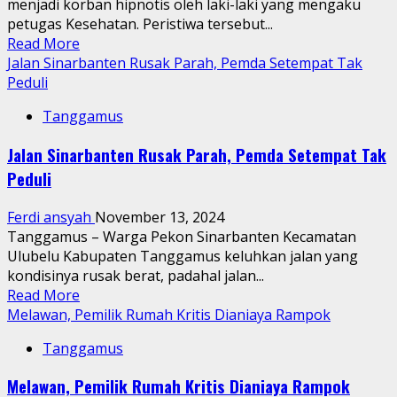
menjadi korban hipnotis oleh laki-laki yang mengaku
petugas Kesehatan. Peristiwa tersebut...
Read
Read More
more
Jalan Sinarbanten Rusak Parah, Pemda Setempat Tak
about
Peduli
Emas
Tanggamus
20gram
Raib,
Jalan Sinarbanten Rusak Parah, Pemda Setempat Tak
Seoarang
Peduli
Wanita
di
Ferdi ansyah
November 13, 2024
Tanggamus
Tanggamus – Warga Pekon Sinarbanten Kecamatan
Jadi
Ulubelu Kabupaten Tanggamus keluhkan jalan yang
Korban
kondisinya rusak berat, padahal jalan...
Hipnotis
Read
Read More
more
Melawan, Pemilik Rumah Kritis Dianiaya Rampok
about
Tanggamus
Jalan
Sinarbanten
Melawan, Pemilik Rumah Kritis Dianiaya Rampok
Rusak