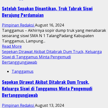
Wanita
Setelah Sepakan Dinantikan, Truk Tabrak Siswi
di
Berujung Perdamaian
Tanggamus
Dianiaya
Pimpinan Redaksi
August 16, 2024
Pacarnya
Tanggamus – Akhirnya sopir dump truk yang menabarak
seoarang siswi SMA N 1 TalangPadang Kabupaten
Tanggamus, Lampung...
Read
Read More
more
Sepekan Dirawat Akibat Ditabrak Dum Truck, Keluarga
about
Siswi di Tanggamus Minta Pengemudi
Setelah
Bertanggungjawab
Sepakan
Tanggamus
Dinantikan,
Truk
Sepekan Dirawat Akibat Ditabrak Dum Truck,
Tabrak
Keluarga Siswi di Tanggamus Minta Pengemudi
Siswi
Berujung
Bertanggungjawab
Perdamaian
Pimpinan Redaksi
August 13, 2024