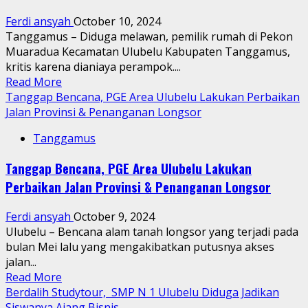
Parah,
Ferdi ansyah
October 10, 2024
Pemda
Tanggamus – Diduga melawan, pemilik rumah di Pekon
Setempat
Muaradua Kecamatan Ulubelu Kabupaten Tanggamus,
Tak
kritis karena dianiaya perampok....
Peduli
Read
Read More
more
Tanggap Bencana, PGE Area Ulubelu Lakukan Perbaikan
about
Jalan Provinsi & Penanganan Longsor
Melawan,
Tanggamus
Pemilik
Rumah
Tanggap Bencana, PGE Area Ulubelu Lakukan
Kritis
Perbaikan Jalan Provinsi & Penanganan Longsor
Dianiaya
Rampok
Ferdi ansyah
October 9, 2024
Ulubelu – Bencana alam tanah longsor yang terjadi pada
bulan Mei lalu yang mengakibatkan putusnya akses
jalan...
Read
Read More
more
Berdalih Studytour, SMP N 1 Ulubelu Diduga Jadikan
about
Siswanya Ajang Bisnis