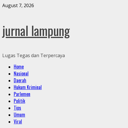
Skip
August 7, 2026
to
content
jurnal lampung
Lugas Tegas dan Terpercaya
Primary
Home
Menu
Nasional
Daerah
Hukum Kriminal
Parlemen
Politik
Tips
Umum
Viral