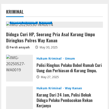
Umum
Dugaan Tambang dan Stockpile Ilegal di
KRIMINAL
Desa Lengot OKU Timur; BPAN Way
Kanan Desak APH Tindak Tegas Sesuai
Hukum Kriminal
UU Minerba
Umum
1
August 10, 2026
Diduga Curi HP, Seorang Pria Asal Karang Umpu
Resettools
Diringkus Polres Way Kanan
CuteFTP Professional Free[Activated]
Universal (x86x64)
Ferdi ansyah
May 30, 2025
August 10, 2026
2
Hukum Kriminal
Umum
Polisi Ringkus Pelaku Bobol Rumah Curi
Movies
Uang dan Perhiasan di Karang Umpu.
Shaun the Sheep: The Beast of Mossy
Bottom 2026 UHD x264 YTS Torrent
May 27, 2025
August 9, 2026
3
Hukum Kriminal
Way Kanan
Kurang Dari 24 Jam, Polisi Bekuk
Img
Diduga Pelaku Pembacokan Rekan
Office 2019 Pro Plus AIO Massgrave No
Kerjanya