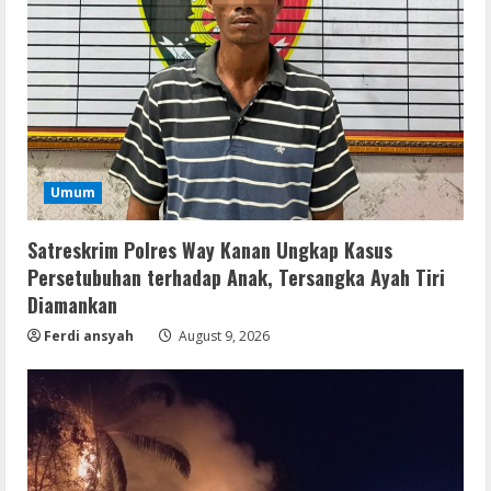
Umum
Resettools
CuteFTP Professional Free[Activated]
Satreskrim Polres Way Kanan Ungkap Kasus
Universal (x86x64)
Persetubuhan terhadap Anak, Tersangka Ayah Tiri
August 10, 2026
2
Diamankan
Ferdi ansyah
August 9, 2026
Movies
Shaun the Sheep: The Beast of Mossy
Bottom 2026 UHD x264 YTS Torrent
August 9, 2026
3