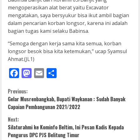
mengoperasikan alat berat yaitu Excavator
mengatakan, saya bersyukur bisa ikut ambil bagian
dalam pencarian korban longsor, karena ini adalah
bagian tugas kami selaku Babinsa.
“Semoga dengan kerja sama kita semua, korban
longsor besok bisa kita ketemukan,” ucap Syamsul
Ahmat.(JL1)
Facebook
Mastodon
Email
Share
C
Previous:
Gelar Musrenbangkab, Bupati Waykanan : Sudah Banyak
o
Capaian Pembangunan 2021/2022
n
Next:
Silaturahmi ke Kominfo Beltim, Ini Pesan Kadis Kepada
t
Pengurus DPC PJS Belitung Timur