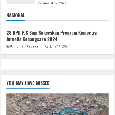
Internet Required P2P release
August 27, 2024
August 9, 2026
4
NASIONAL
Jakarta
Nasional
Resettools
Microsoft Office Portable + Activator
28 DPD PJS Siap Sukseskan Program Kompetisi
Stable [x86x64]
Jurnalis Kebangsaan 2024
August 9, 2026
5
Pimpinan Redaksi
June 11, 2024
YOU MAY HAVE MISSED