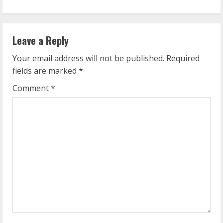
i
n
Leave a Reply
u
Your email address will not be published.
Required
e
fields are marked
*
R
Comment
*
e
a
d
i
n
g