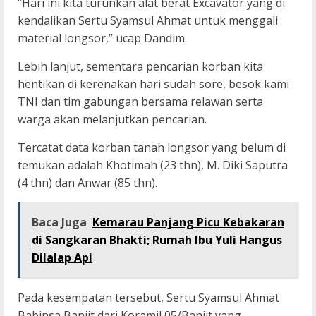
“Hari ini kita turunkan alat berat Excavator yang di
kendalikan Sertu Syamsul Ahmat untuk menggali
material longsor,” ucap Dandim.
Lebih lanjut, sementara pencarian korban kita
hentikan di kerenakan hari sudah sore, besok kami
TNI dan tim gabungan bersama relawan serta
warga akan melanjutkan pencarian.
Tercatat data korban tanah longsor yang belum di
temukan adalah Khotimah (23 thn), M. Diki Saputra
(4 thn) dan Anwar (85 thn).
Baca Juga
Kemarau Panjang Picu Kebakaran
di Sangkaran Bhakti; Rumah Ibu Yuli Hangus
Dilalap Api
Pada kesempatan tersebut, Sertu Syamsul Ahmat
Babinsa Banjit dari Koramil 05/Banjit yang