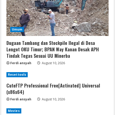
Umum
Dugaan Tambang dan Stockpile Ilegal di Desa
Lengot OKU Timur; BPAN Way Kanan Desak APH
Tindak Tegas Sesuai UU Minerba
Ferdi ansyah
August 10, 2026
Resettools
CuteFTP Professional Free[Activated] Universal
(x86x64)
Ferdi ansyah
August 10, 2026
Movies