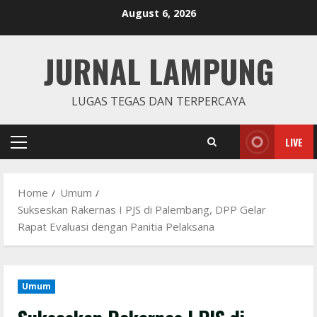
Skip
August 6, 2026
to
content
JURNAL LAMPUNG
LUGAS TEGAS DAN TERPERCAYA
LIVE
Primary
Menu
Home
Umum
Sukseskan Rakernas I PJS di Palembang, DPP Gelar
Rapat Evaluasi dengan Panitia Pelaksana
Umum