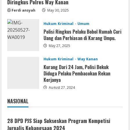
Diringkus Polres Way Kanan
Ferdi ansyah
May 30, 2025
Serialers
Microsoft Office 2021 Crack + License
Key [Latest] x64 Windows 10
Hukum Kriminal
Umum
Polisi Ringkus Pelaku Bobol Rumah Curi
August 5, 2026
5
Uang dan Perhiasan di Karang Umpu.
May 27, 2025
Hukum Kriminal
Way Kanan
Kurang Dari 24 Jam, Polisi Bekuk
Diduga Pelaku Pembacokan Rekan
Kerjanya
August 27, 2024
NASIONAL
Jakarta
Nasional
28 DPD PJS Siap Sukseskan Program Kompetisi
Jurnalis Kebangsaan 2024