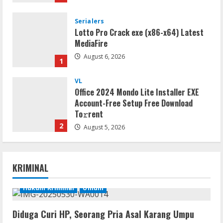
MediaFire
August 6, 2026
1
VL
Office 2024 Mondo Lite Installer EXE
Account-Free Setup Frее Download
To𝚛rent
2
August 5, 2026
Remux
OK! Madam: Bon Voyage 2026 Pre-
DVDRip Updated Audio Magnet
August 5, 2026
3
KRIMINAL
VL
Microsoft 365 Home & Business With
Hukum Kriminal
Umum
Crack English (To𝚛𝚛еnt)
Diduga Curi HP, Seorang Pria Asal Karang Umpu
August 5, 2026
4