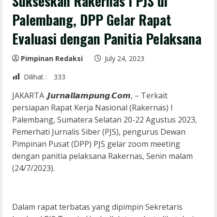
Sukseskan Rakernas I PJS di
Palembang, DPP Gelar Rapat
Evaluasi dengan Panitia Pelaksana
Pimpinan Redaksi
July 24, 2023
Dilihat :
333
JAKARTA .𝙅𝙪𝙧𝙣𝙖𝙡𝙡𝙖𝙢𝙥𝙪𝙣𝙜.𝘾𝙤𝙢, – Terkait
persiapan Rapat Kerja Nasional (Rakernas) I
Palembang, Sumatera Selatan 20-22 Agustus 2023,
Pemerhati Jurnalis Siber (PJS), pengurus Dewan
Pimpinan Pusat (DPP) PJS gelar zoom meeting
dengan panitia pelaksana Rakernas, Senin malam
(24/7/2023).
Dalam rapat terbatas yang dipimpin Sekretaris