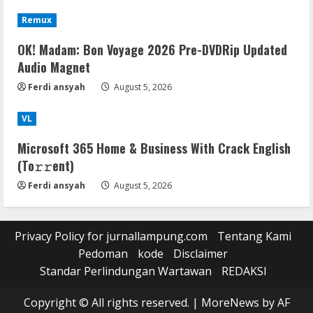
Remux
OK! Madam: Bon Voyage 2026 Pre-DVDRip Updated
Audio Magnet
Ferdi ansyah
August 5, 2026
VL
Microsoft 365 Home & Business With Crack English
(To𝚛𝚛еnt)
Ferdi ansyah
August 5, 2026
Privacy Policy for jurnallampung.com
Tentang Kami
Pedoman
kode
Disclaimer
Standar Perlindungan Wartawan
REDAKSI
Copyright © All rights reserved.
|
MoreNews
by AF