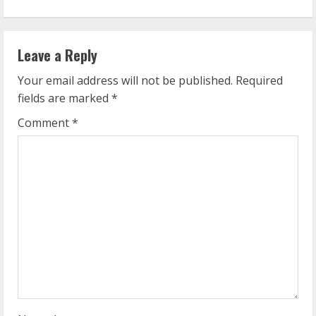
i
n
Leave a Reply
u
Your email address will not be published.
Required
e
fields are marked
*
R
Comment
*
e
a
d
i
n
g