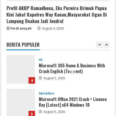
Remux
Profil AKBP Ramadhona, Eks Perwira Brimob Papua
OK! Madam: Bon Voyage 2026 Pre-
Kini Jabat Kapolres Way Kanan,Masyarakat Ogan Di
DVDRip Updated Audio Magnet
Lampung Doakan Jadi Jendral
August 5, 2026
3
Ferdi ansyah
August 4, 2026
VL
BERITA POPULER
Microsoft 365 Home & Business With
Crack English (To𝚛𝚛еnt)
August 5, 2026
4
Serialers
Microsoft Office 2021 Crack + License
Key [Latest] x64 Windows 10
August 5, 2026
5
Serialers
Lotto Pro Crack exe (x86-x64) Latest