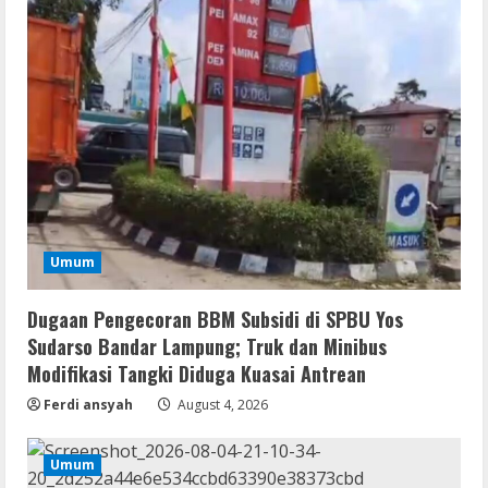
August 5, 2026
4
Serialers
Microsoft Office 2021 Crack + License
Key [Latest] x64 Windows 10
August 5, 2026
5
Serialers
Lotto Pro Crack exe (x86-x64) Latest
Umum
MediaFire
August 6, 2026
Dugaan Pengecoran BBM Subsidi di SPBU Yos
1
Sudarso Bandar Lampung; Truk dan Minibus
VL
Modifikasi Tangki Diduga Kuasai Antrean
Office 2024 Mondo Lite Installer EXE
Ferdi ansyah
August 4, 2026
Account-Free Setup Frее Download
To𝚛rent
2
Umum
August 5, 2026