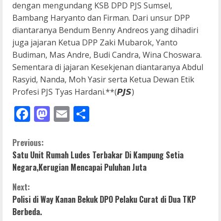
dengan mengundang KSB DPD PJS Sumsel,
Bambang Haryanto dan Firman. Dari unsur DPP
diantaranya Bendum Benny Andreos yang dihadiri
juga jajaran Ketua DPP Zaki Mubarok, Yanto
Budiman, Mas Andre, Budi Candra, Wina Choswara.
Sementara di jajaran Kesekjenan diantaranya Abdul
Rasyid, Nanda, Moh Yasir serta Ketua Dewan Etik
Profesi PJS Tyas Hardani.**(𝙋𝙅𝙎)
Facebook
Mastodon
Email
Share
C
Previous:
Satu Unit Rumah Ludes Terbakar Di Kampung Setia
o
Negara,Kerugian Mencapai Puluhan Juta
n
Next:
Polisi di Way Kanan Bekuk DPO Pelaku Curat di Dua TKP
t
Berbeda.