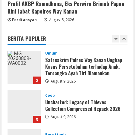
5
Profil AKBP Ramadhona, Eks Perwira Brimob Papua
Kini Jabat Kapolres Way Kanan
Ferdi ansyah
August 5, 2026
Movies
CAMRip 4KUHD AVC Dual Audio Torr𝐞nt
August 9, 2026
BERITA POPULER
1
Umum
Satreskrim Polres Way Kanan Ungkap
Kasus Persetubuhan terhadap Anak,
Tersangka Ayah Tiri Diamankan
2
August 9, 2026
Coop
Uncharted: Legacy of Thieves
Collection Compressed Repack 2026
August 9, 2026
3
Resettools