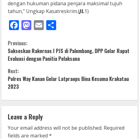
dengan hukuman pidana penjara maksimal tujuh
tahun,” Ungkap Kasatreskrim.(𝙅𝙇1)
Facebook
Mastodon
Email
Share
C
Previous:
Sukseskan Rakernas I PJS di Palembang, DPP Gelar Rapat
o
Evaluasi dengan Panitia Pelaksana
n
Next:
Polres Way Kanan Gelar Latpraops Bina Kesuma Krakatau
t
2023
i
n
Leave a Reply
u
Your email address will not be published.
Required
e
fields are marked
*