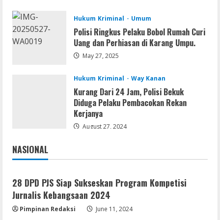
2
August 9, 2026
Hukum Kriminal
Umum
Polisi Ringkus Pelaku Bobol Rumah Curi
Coop
Uang dan Perhiasan di Karang Umpu.
Uncharted: Legacy of Thieves
Collection Compressed Repack 2026
May 27, 2025
August 9, 2026
3
Hukum Kriminal
Way Kanan
Kurang Dari 24 Jam, Polisi Bekuk
Resettools
Diduga Pelaku Pembacokan Rekan
Display Changer X Portable + Crack
Kerjanya
[Final] (x64) Final FileCR
August 27, 2024
August 9, 2026
4
NASIONAL
Jakarta
Nasional
Img
Office 2019 LTSC Professional Plus
28 DPD PJS Siap Sukseskan Program Kompetisi
Debloated Tоrrеnt
Jurnalis Kebangsaan 2024
August 8, 2026
5
Pimpinan Redaksi
June 11, 2024