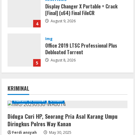
Display Changer X Portable + Crack
[Final] (x64) Final FileCR
August 9, 2026
4
Img
Office 2019 LTSC Professional Plus
Debloated Tоrrеnt
August 8, 2026
5
Movies
KRIMINAL
CAMRip 4KUHD AVC Dual Audio Torr𝐞nt
August 9, 2026
Hukum Kriminal
Umum
1
Umum
Diduga Curi HP, Seorang Pria Asal Karang Umpu
Satreskrim Polres Way Kanan Ungkap
Diringkus Polres Way Kanan
Kasus Persetubuhan terhadap Anak,
Ferdi ansyah
May 30, 2025
Tersangka Ayah Tiri Diamankan