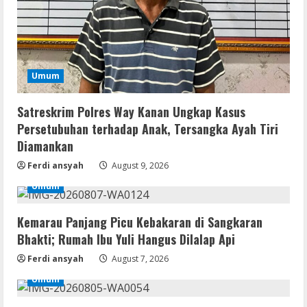
Kasus Persetubuhan terhadap Anak,
Tersangka Ayah Tiri Diamankan
2
August 9, 2026
Umum
Coop
Uncharted: Legacy of Thieves
Collection Compressed Repack 2026
Satreskrim Polres Way Kanan Ungkap Kasus
Persetubuhan terhadap Anak, Tersangka Ayah Tiri
August 9, 2026
3
Diamankan
Ferdi ansyah
August 9, 2026
Resettools
Display Changer X Portable + Crack
Umum
[Final] (x64) Final FileCR
August 9, 2026
Kemarau Panjang Picu Kebakaran di Sangkaran
4
Bhakti; Rumah Ibu Yuli Hangus Dilalap Api
Img
Ferdi ansyah
August 7, 2026
Office 2019 LTSC Professional Plus
Umum
Debloated Tоrrеnt
August 8, 2026