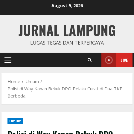
Skip
August 9, 2026
to
content
JURNAL LAMPUNG
LUGAS TEGAS DAN TERPERCAYA
LIVE
Primary
Menu
Home
Umum
Polisi di Way Kanan Bekuk DPO Pelaku Curat di Dua TKP
Berbeda.
Umum