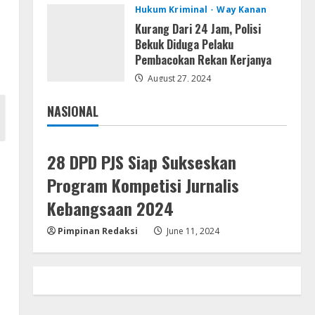
Resettools
Hukum Kriminal
Way Kanan
Vpn One Click Cracked x86-x64
Kurang Dari 24 Jam, Polisi
[no Virus]
Bekuk Diduga Pelaku
August 8, 2026
Pembacokan Rekan Kerjanya
4
August 27, 2024
Resettools
GraphPad Prism Academic &
NASIONAL
Corporate Cracked x86-x64 [no
Jakarta
Nasional
Virus]
5
August 8, 2026
28 DPD PJS Siap Sukseskan
Program Kompetisi Jurnalis
Kebangsaan 2024
Pimpinan Redaksi
June 11, 2024
i