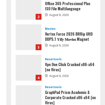
Office 365 Professional Plus
ISO File Multilanguage
August 8, 2026
2
Movies
Vertex Force 2026 BRRip UHD
DDP5.1 𝐘𝐢𝐟𝐲 𝐌𝐨𝐯𝐢𝐞𝐬 Magnet
August 8, 2026
3
Resettools
Vpn One Click Cracked x86-x64
[no Virus]
August 8, 2026
4
Resettools
GraphPad Prism Academic &
Corporate Cracked x86-x64 [no
Virus]