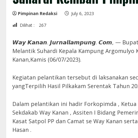
Pimpinan Redaksi
July 6, 2023
Dilihat :
267
𝙒𝙖𝙮 𝙆𝙖𝙣𝙖𝙣. 𝙅𝙪𝙧𝙣𝙖𝙡𝙡𝙖𝙢𝙥𝙪𝙣𝙜. 𝘾𝙤𝙢,
Melantik Suhardi Kepala Kampung Argomulyo 
Kanan,Kamis (06/07/2023).
Kegiatan pelantikan tersebut di laksanakan s
yangTerpilih Hasil Pilkakam Serentak Tahun 20
Dalam pelantikan ini hadir Forkopimda , Ket
Sekdakab Way Kanan , Assiten I Bidang Pemeri
Kasat Satpol PP dan Camat se Way Kanan serta 
Hasan .