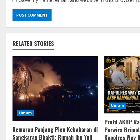
Save my name, email, and website in this browser f
RELATED STORIES
Umum
Umum
Profil AKBP R
Kemarau Panjang Picu Kebakaran di
Perwira Brimob
Sangkaran Bhakti; Rumah Ibu Yuli
Kapolres Way 