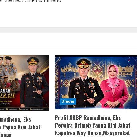
or the next time I comment.
Umum
Profil AKBP Ramadhona, Eks
amadhona, Eks
Perwira Brimob Papua Kini Jabat
 Papua Kini Jabat
Kapolres Way Kanan,Masyarakat
Kanan