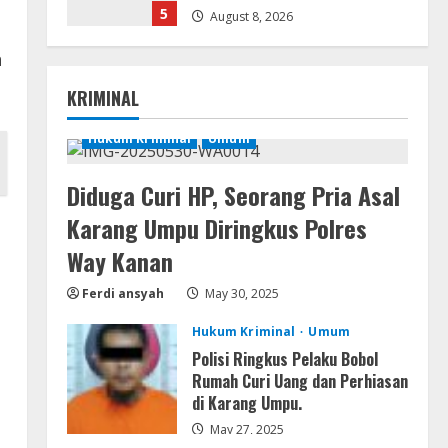
5
August 8, 2026
n
Resettools
Nik Collection (by DxO) Portable
KRIMINAL
[no Virus] (x64) Reddit
August 8, 2026
Hukum Kriminal
Umum
1
Diduga Curi HP, Seorang Pria Asal
Img
Office 365 Professional Plus
Karang Umpu Diringkus Polres
ISO File Multilanguage
Way Kanan
August 8, 2026
2
Ferdi ansyah
May 30, 2025
Movies
Hukum Kriminal
Umum
Vertex Force 2026 BRRip UHD
Polisi Ringkus Pelaku Bobol
DDP5.1 𝐘𝐢𝐟𝐲 𝐌𝐨𝐯𝐢𝐞𝐬 Magnet
Rumah Curi Uang dan Perhiasan
August 8, 2026
di Karang Umpu.
3
May 27, 2025