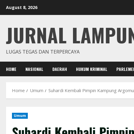
Skip
August 8, 2026
to
content
JURNAL LAMPU
LUGAS TEGAS DAN TERPERCAYA
HOME
NASIONAL
DAERAH
HUKUM KRIMINAL
PARLEME
Home
Umum
Suhardi Kembali Pimpin Kampung Argomu
Umum
Suhardi Kembali Pimpi