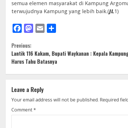
semua elemen masyarakat di Kampung Argomu
terwujudnya Kampung yang lebih baik.(𝙅𝙇1)
Facebook
Mastodon
Email
Share
C
Previous:
Lantik 116 Kakam, Bupati Waykanan : Kepala Kampun
o
Harus Tahu Batasnya
n
t
Leave a Reply
i
Your email address will not be published.
Required fie
n
Comment
*
u