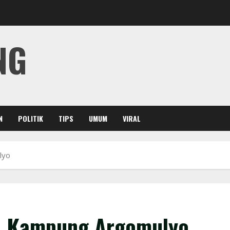
NG
N
POLITIK
TIPS
UMUM
VIRAL
lyo
n Kampung Argomulyo