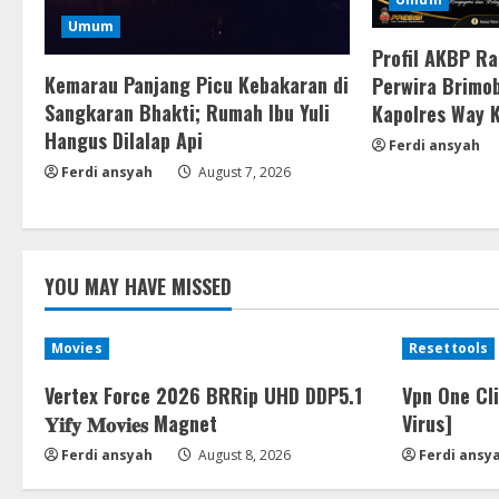
Umum
Profil AKBP R
Kemarau Panjang Picu Kebakaran di
Perwira Brimob
Sangkaran Bhakti; Rumah Ibu Yuli
Kapolres Way 
Hangus Dilalap Api
Ferdi ansyah
Ferdi ansyah
August 7, 2026
YOU MAY HAVE MISSED
Movies
Resettools
Vertex Force 2026 BRRip UHD DDP5.1
Vpn One Cl
𝐘𝐢𝐟𝐲 𝐌𝐨𝐯𝐢𝐞𝐬 Magnet
Virus]
Ferdi ansyah
August 8, 2026
Ferdi ansy