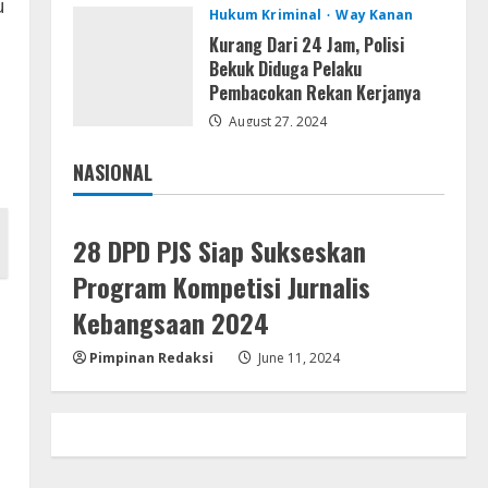
u
Hukum Kriminal
Way Kanan
Remux
Kurang Dari 24 Jam, Polisi
August 7, 2026
Bekuk Diduga Pelaku
Pembacokan Rekan Kerjanya
4
August 27, 2024
Lan
NASIONAL
Dune: Awakening FitGirl Repack
Jakarta
Nasional
+Patch Direct Link 2026
August 7, 2026
5
28 DPD PJS Siap Sukseskan
Program Kompetisi Jurnalis
Kebangsaan 2024
Pimpinan Redaksi
June 11, 2024