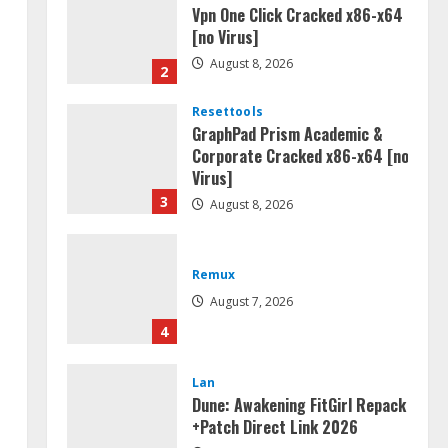
Vpn One Click Cracked x86-x64
[no Virus]
August 8, 2026
2
Resettools
GraphPad Prism Academic &
Corporate Cracked x86-x64 [no
Virus]
3
August 8, 2026
Remux
August 7, 2026
4
Lan
Dune: Awakening FitGirl Repack
+Patch Direct Link 2026