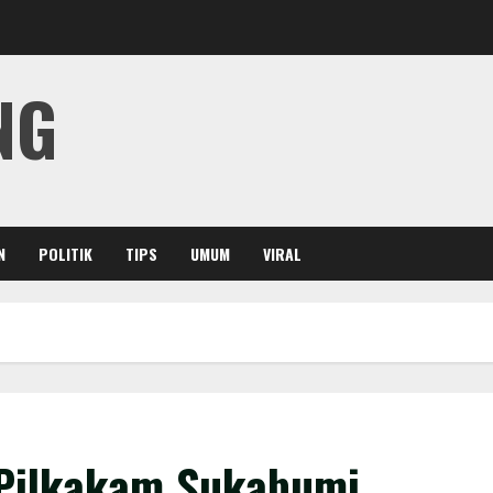
NG
N
POLITIK
TIPS
UMUM
VIRAL
 Pilkakam Sukabumi