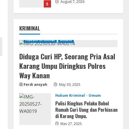
August 7, 2026
5
Movies
Vertex Force 2026 BRRip UHD
KRIMINAL
DDP5.1 𝐘𝐢𝐟𝐲 𝐌𝐨𝐯𝐢𝐞𝐬 Magnet
August 8, 2026
Hukum Kriminal
Umum
1
Diduga Curi HP, Seorang Pria Asal
Resettools
Vpn One Click Cracked x86-x64
Karang Umpu Diringkus Polres
[no Virus]
Way Kanan
August 8, 2026
2
Ferdi ansyah
May 30, 2025
Resettools
Hukum Kriminal
Umum
GraphPad Prism Academic &
Corporate Cracked x86-x64 [no
Polisi Ringkus Pelaku Bobol
Virus]
Rumah Curi Uang dan Perhiasan
di Karang Umpu.
3
August 8, 2026
May 27, 2025