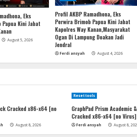
Profil AKBP Ramadhona, Eks
amadhona, Eks
Perwira Brimob Papua Kini Jabat
 Papua Kini Jabat
Kapolres Way Kanan,Masyarakat
Kanan
Ogan Di Lampung Doakan Jadi
August 5, 2026
Jendral
Ferdi ansyah
August 4, 2026
Resettools
ick Cracked x86-x64 [no
GraphPad Prism Academic &
Cracked x86-x64 [no Virus]
ah
August 8, 2026
Ferdi ansyah
August 8, 20