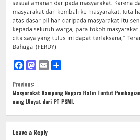
sesuai amanah daripada masyarakat. Karena da
masyarakat dan kembali ke masyarakat. Kita ha
atas dasar pilihan daripada masyarakat itu sen
kepada seluruh warga, para tokoh masyarakat,
cita saya yang tulus ini dapat terlaksana,” T
Bahuga .(FERDY)
Facebook
Mastodon
Email
Share
C
Previous:
Masyarakat Kampung Negara Batin Tuntut Pembagia
o
uang Ulayat dari PT PSMI.
n
t
Leave a Reply
i