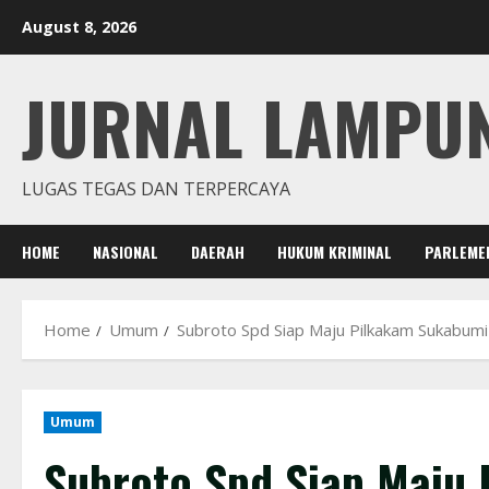
Skip
August 8, 2026
to
content
JURNAL LAMPU
LUGAS TEGAS DAN TERPERCAYA
HOME
NASIONAL
DAERAH
HUKUM KRIMINAL
PARLEME
Home
Umum
Subroto Spd Siap Maju Pilkakam Sukabumi
Umum
Subroto Spd Siap Maju