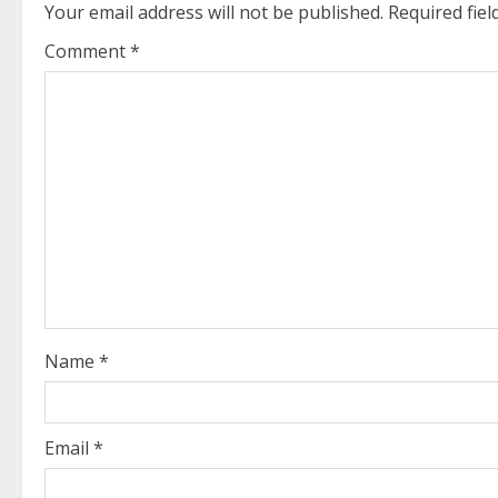
Your email address will not be published.
Required fie
n
Comment
*
u
e
R
e
a
d
i
Name
*
n
g
Email
*