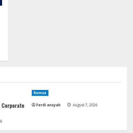
Remux
 Corporate
Ferdi ansyah
August 7, 2026
26