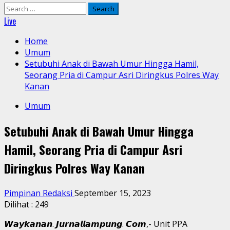
Search
for:
Live
Home
Umum
Setubuhi Anak di Bawah Umur Hingga Hamil,
Seorang Pria di Campur Asri Diringkus Polres Way
Kanan
Umum
Setubuhi Anak di Bawah Umur Hingga
Hamil, Seorang Pria di Campur Asri
Diringkus Polres Way Kanan
Pimpinan Redaksi
September 15, 2023
Dilihat :
249
𝙒𝙖𝙮𝙠𝙖𝙣𝙖𝙣. 𝙅𝙪𝙧𝙣𝙖𝙡𝙡𝙖𝙢𝙥𝙪𝙣𝙜. 𝘾𝙤𝙢,- Unit PPA