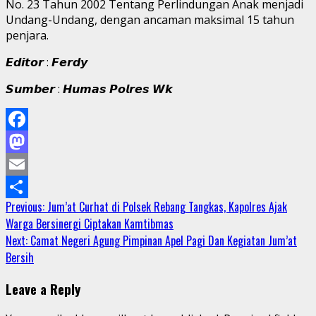
No. 23 Tahun 2002 Tentang Perlindungan Anak menjadi
Undang-Undang, dengan ancaman maksimal 15 tahun
penjara.
𝙀𝙙𝙞𝙩𝙤𝙧 : 𝙁𝙚𝙧𝙙𝙮
𝙎𝙪𝙢𝙗𝙚𝙧 : 𝙃𝙪𝙢𝙖𝙨 𝙋𝙤𝙡𝙧𝙚𝙨 𝙒𝙠
Facebook
Mastodon
Email
Continue
Previous:
Jum’at Curhat di Polsek Rebang Tangkas, Kapolres Ajak
Share
Warga Bersinergi Ciptakan Kamtibmas
Reading
Next:
Camat Negeri Agung Pimpinan Apel Pagi Dan Kegiatan Jum’at
Bersih
Leave a Reply