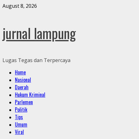
Skip
August 8, 2026
to
content
jurnal lampung
Lugas Tegas dan Terpercaya
Primary
Home
Menu
Nasional
Daerah
Hukum Kriminal
Parlemen
Politik
Tips
Umum
Viral