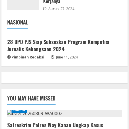
Kerjanya
Debloated Tоrrеnt
August 27, 2024
August 8, 2026
4
NASIONAL
Jakarta
Nasional
Resettools
Nik Collection (by DxO) Portable [no
28 DPD PJS Siap Sukseskan Program Kompetisi
Virus] (x64) Reddit
Jurnalis Kebangsaan 2024
August 8, 2026
5
Pimpinan Redaksi
June 11, 2024
YOU MAY HAVE MISSED
Umum
Satreskrim Polres Way Kanan Ungkap Kasus