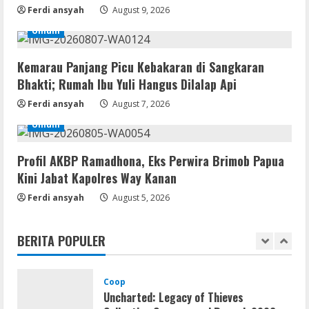
Ferdi ansyah
August 9, 2026
Img
Office 2019 LTSC Professional Plus
Umum
Debloated Tоrrеnt
August 8, 2026
Kemarau Panjang Picu Kebakaran di Sangkaran
4
Bhakti; Rumah Ibu Yuli Hangus Dilalap Api
Resettools
Ferdi ansyah
August 7, 2026
Nik Collection (by DxO) Portable [no
Umum
Virus] (x64) Reddit
August 8, 2026
5
Profil AKBP Ramadhona, Eks Perwira Brimob Papua
Kini Jabat Kapolres Way Kanan
Umum
Ferdi ansyah
Satreskrim Polres Way Kanan Ungkap
August 5, 2026
Kasus Persetubuhan terhadap Anak,
Tersangka Ayah Tiri Diamankan
BERITA POPULER
1
August 9, 2026
Coop
Uncharted: Legacy of Thieves