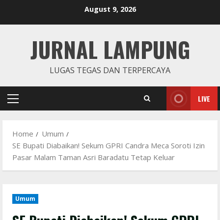
Skip
August 9, 2026
to
content
JURNAL LAMPUNG
LUGAS TEGAS DAN TERPERCAYA
LIVE
Primary
Menu
Home
Umum
SE Bupati Diabaikan! Sekum GPRI Candra Meca Soroti Izin
Pasar Malam Taman Asri Baradatu Tetap Keluar
Umum