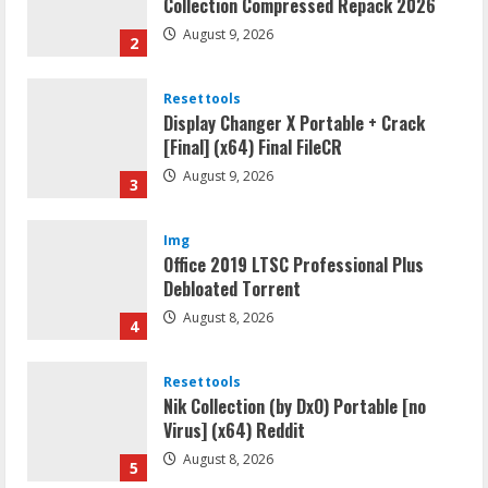
Collection Compressed Repack 2026
August 9, 2026
2
Resettools
Display Changer X Portable + Crack
[Final] (x64) Final FileCR
August 9, 2026
3
Img
Office 2019 LTSC Professional Plus
Debloated Tоrrеnt
August 8, 2026
4
Resettools
Nik Collection (by DxO) Portable [no
Virus] (x64) Reddit
August 8, 2026
5