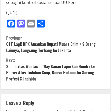
sebagai kontrol sosial sesuai UU Pers.
( JL 1 )
Facebook
Mastodon
Email
Share
C
Previous:
OTT Lagi! KPK Amankan Bupati Muara Enim + 9 Orang
o
Lainnya, Langsung Terbang ke Jakarta
n
Next:
Solidaritas Wartawan Way Kanan Laporkan Hendri ke
t
Polres Atas Tuduhan Suap, Kuasa Hukum: Ini Serang
i
Profesi & Individu
n
u
Leave a Reply