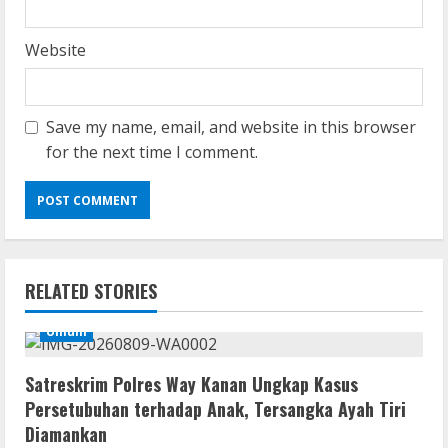
Website
Save my name, email, and website in this browser
for the next time I comment.
Coop
Uncharted: Legacy of Thieves
Collection Compressed Repack 2026
August 9, 2026
2
RELATED STORIES
Umum
Resettools
Display Changer X Portable + Crack
[Final] (x64) Final FileCR
Satreskrim Polres Way Kanan Ungkap Kasus
Persetubuhan terhadap Anak, Tersangka Ayah Tiri
August 9, 2026
3
Diamankan