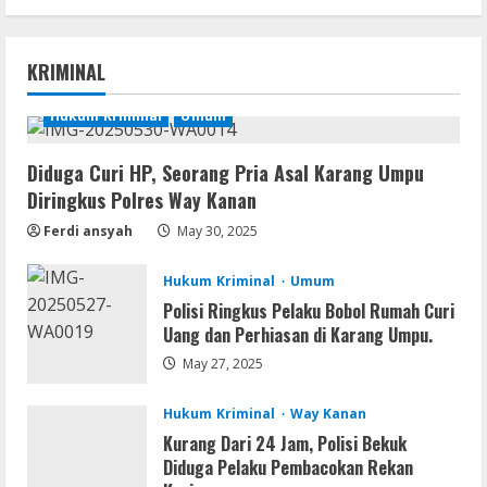
Umum
Satreskrim Polres Way Kanan Ungkap
KRIMINAL
Kasus Persetubuhan terhadap Anak,
Tersangka Ayah Tiri Diamankan
Hukum Kriminal
Umum
1
August 9, 2026
Diduga Curi HP, Seorang Pria Asal Karang Umpu
Coop
Diringkus Polres Way Kanan
Uncharted: Legacy of Thieves
Collection Compressed Repack 2026
Ferdi ansyah
May 30, 2025
August 9, 2026
2
Hukum Kriminal
Umum
Polisi Ringkus Pelaku Bobol Rumah Curi
Resettools
Uang dan Perhiasan di Karang Umpu.
Display Changer X Portable + Crack
[Final] (x64) Final FileCR
May 27, 2025
August 9, 2026
3
Hukum Kriminal
Way Kanan
Kurang Dari 24 Jam, Polisi Bekuk
Img
Diduga Pelaku Pembacokan Rekan
Office 2019 LTSC Professional Plus