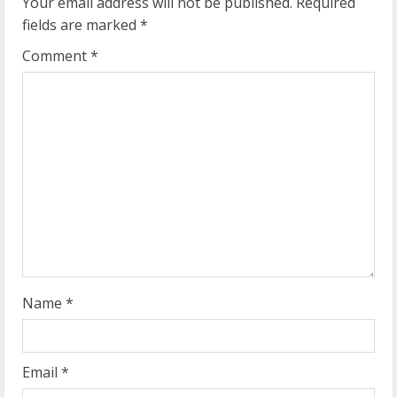
e
Your email address will not be published.
Required
fields are marked
*
R
Comment
*
e
a
d
i
n
g
Name
*
Email
*