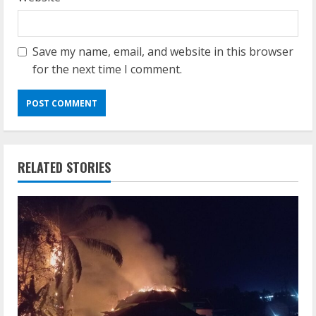
Save my name, email, and website in this browser
for the next time I comment.
RELATED STORIES