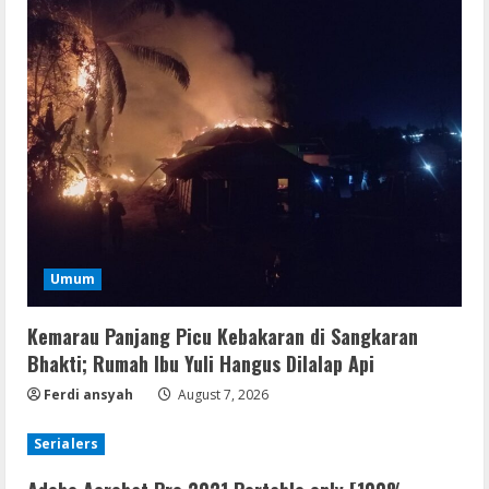
Umum
Kemarau Panjang Picu Kebakaran di Sangkaran
Bhakti; Rumah Ibu Yuli Hangus Dilalap Api
Ferdi ansyah
August 7, 2026
Serialers