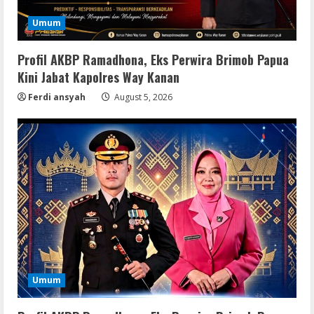
VL
Umum
Office 2021 Home & Student 64 bit ISO
Image .tоr𝚛еnt
Profil AKBP Ramadhona, Eks Perwira Brimob Papua
August 7, 2026
Kini Jabat Kapolres Way Kanan
3
Ferdi ansyah
August 5, 2026
VL
Microsoft Office Auto-Activated
.tо𝚛𝚛еnt
August 7, 2026
4
Serialers
FL Studio Portable + License Key
[Patch] (x86x64) Stable Unlimited
August 7, 2026
5
Umum
Umum
Kemarau Panjang Picu Kebakaran di