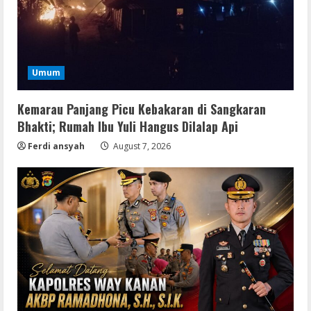
Umum
Kemarau Panjang Picu Kebakaran di Sangkaran
Bhakti; Rumah Ibu Yuli Hangus Dilalap Api
Ferdi ansyah
August 7, 2026
Serialers
Adobe Acrobat Pro 2021 Portable only
[100% Worked] [Windows] 2025
August 7, 2026
2