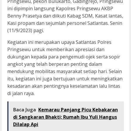
Pringsewu, pekon Bulukarto, Gadingrejo, Pringsewu
ini dipimpin langsung Kapolres Pringsewu AKBP
Benny Prasetya dan diikuti Kabag SDM, Kasat lantas,
Kasi propam dan sejumlah personel Satlantas. Senin
(11/9/2023) pagi.
Kegiatan ini merupakan upaya Satlantas Polres
Pringsewu untuk memberikan apresiasi dan
dukungan kepada para pengemudi ojek serta sopir
angkot yang telah berperan penting dalam
mendukung mobilitas masyarakat setiap hari. Selain
itu, kegiatan ini juga bertujuan untuk meningkatkan
kesadaran akan pentingnya keselamatan lalu lintas
di jalan raya.
Baca Juga
Kemarau Panjang Picu Kebakaran
di Sangkaran Bhakti; Rumah Ibu Yuli Hangus
Dilalap Api