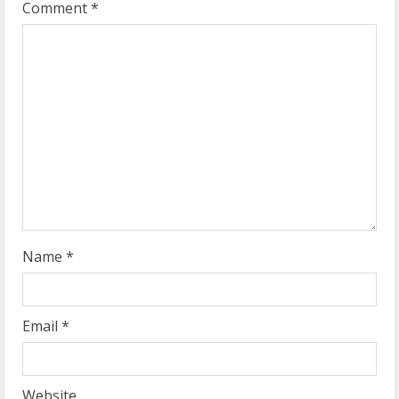
R
Comment
*
e
a
d
i
n
g
Name
*
Email
*
Website