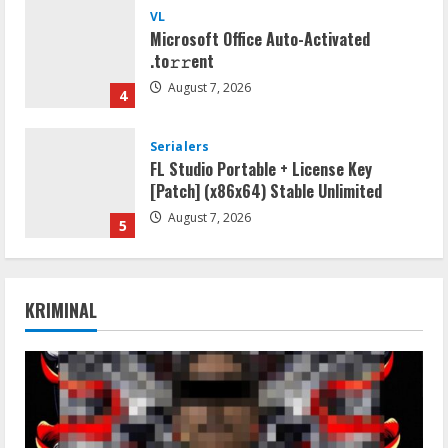
Serialers
FL Studio Portable + License Key
[Patch] (x86x64) Stable Unlimited
August 7, 2026
5
Umum
Kemarau Panjang Picu Kebakaran di
Sangkaran Bhakti; Rumah Ibu Yuli
Hangus Dilalap Api
1
August 7, 2026
Serialers
KRIMINAL
Adobe Acrobat Pro 2021 Portable only
[100% Worked] [Windows] 2025
August 7, 2026
2
VL