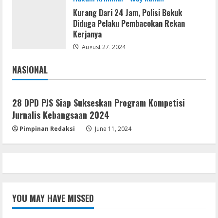
Kurang Dari 24 Jam, Polisi Bekuk
Serialers
Diduga Pelaku Pembacokan Rekan
VMware Workstation Portable +
Kerjanya
Activator Final
August 27, 2024
August 6, 2026
4
NASIONAL
Jakarta
Nasional
Serialers
MATLAB Crack + Portable Clean
28 DPD PJS Siap Sukseskan Program Kompetisi
Premium
Jurnalis Kebangsaan 2024
August 6, 2026
5
Pimpinan Redaksi
June 11, 2024
YOU MAY HAVE MISSED