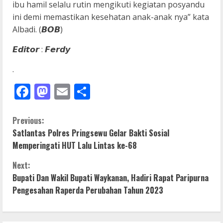
ibu hamil selalu rutin mengikuti kegiatan posyandu
ini demi memastikan kesehatan anak-anak nya” kata
Albadi. (𝘽𝙊𝘽)
𝙀𝙙𝙞𝙩𝙤𝙧 : 𝙁𝙚𝙧𝙙𝙮
.
Facebook
Mastodon
Email
Share
C
Previous:
Satlantas Polres Pringsewu Gelar Bakti Sosial
o
Memperingati HUT Lalu Lintas ke-68
n
Next:
Bupati Dan Wakil Bupati Waykanan, Hadiri Rapat Paripurna
t
Pengesahan Raperda Perubahan Tahun 2023
i