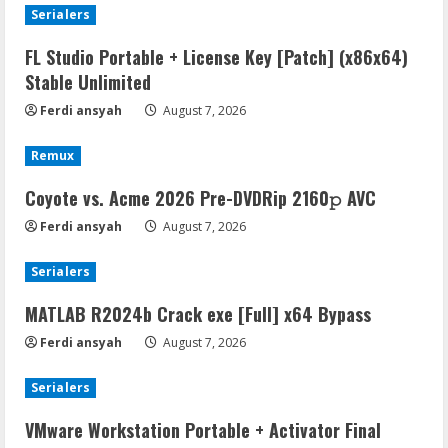
Serialers
FL Studio Portable + License Key [Patch] (x86x64)
Stable Unlimited
Ferdi ansyah
August 7, 2026
Remux
Coyote vs. Acme 2026 Pre-DVDRip 2160𝚙 AVC
Ferdi ansyah
August 7, 2026
Serialers
MATLAB R2024b Crack exe [Full] x64 Bypass
Ferdi ansyah
August 7, 2026
Serialers
VMware Workstation Portable + Activator Final