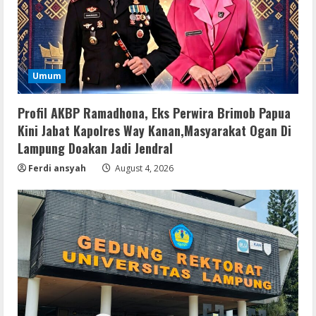
Umum
Profil AKBP Ramadhona, Eks Perwira Brimob Papua
Kini Jabat Kapolres Way Kanan,Masyarakat Ogan Di
Lampung Doakan Jadi Jendral
Ferdi ansyah
August 4, 2026
Remux
Coyote vs. Acme 2026 Pre-DVDRip
2160𝚙 AVC
August 7, 2026
2
Serialers
MATLAB R2024b Crack exe [Full] x64
Bypass