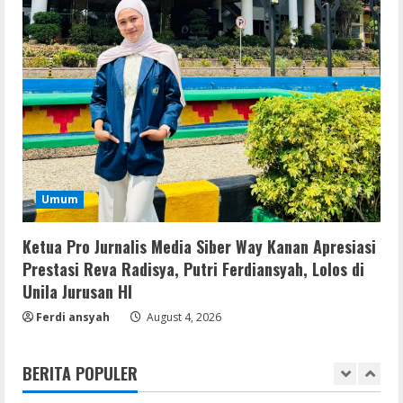
August 7, 2026
3
Serialers
VMware Workstation Portable +
Activator Final
August 6, 2026
4
Serialers
Umum
MATLAB Crack + Portable Clean
Premium
Ketua Pro Jurnalis Media Siber Way Kanan Apresiasi
August 6, 2026
5
Prestasi Reva Radisya, Putri Ferdiansyah, Lolos di
Unila Jurusan HI
Serialers
Ferdi ansyah
August 4, 2026
FL Studio Portable + License Key
[Patch] (x86x64) Stable Unlimited
BERITA POPULER
August 7, 2026
1