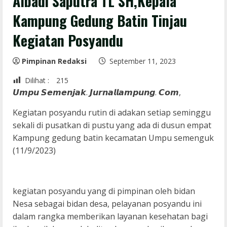
Albadi Saputra TL SH,Kepala
Kampung Gedung Batin Tinjau
Kegiatan Posyandu
Pimpinan Redaksi
September 11, 2023
Dilihat :
215
𝙐𝙢𝙥𝙪 𝙎𝙚𝙢𝙚𝙣𝙟𝙖𝙠. 𝙅𝙪𝙧𝙣𝙖𝙡𝙡𝙖𝙢𝙥𝙪𝙣𝙜. 𝘾𝙤𝙢,
Kegiatan posyandu rutin di adakan setiap seminggu
sekali di pusatkan di pustu yang ada di dusun empat
Kampung gedung batin kecamatan Umpu semenguk
(11/9/2023)
kegiatan posyandu yang di pimpinan oleh bidan
Nesa sebagai bidan desa, pelayanan posyandu ini
dalam rangka memberikan layanan kesehatan bagi