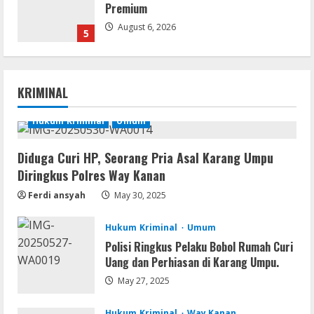
Premium
August 6, 2026
5
Serialers
FL Studio Portable + License Key
KRIMINAL
[Patch] (x86x64) Stable Unlimited
August 7, 2026
Hukum Kriminal
Umum
1
Diduga Curi HP, Seorang Pria Asal Karang Umpu
Remux
Diringkus Polres Way Kanan
Coyote vs. Acme 2026 Pre-DVDRip
2160𝚙 AVC
Ferdi ansyah
May 30, 2025
August 7, 2026
2
Hukum Kriminal
Umum
Polisi Ringkus Pelaku Bobol Rumah Curi
Serialers
Uang dan Perhiasan di Karang Umpu.
MATLAB R2024b Crack exe [Full] x64
Bypass
May 27, 2025
August 7, 2026
3
Hukum Kriminal
Way Kanan