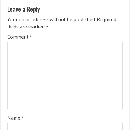
n
Leave a Reply
u
Your email address will not be published.
Required
e
fields are marked
*
R
Comment
*
e
a
d
i
n
g
Name
*