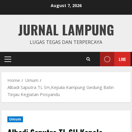
Skip
August 7, 2026
to
content
JURNAL LAMPUNG
LUGAS TEGAS DAN TERPERCAYA
LIVE
Primary
Menu
Home
Umum
Albadi Saputra TL SH,Kepala Kampung Gedung Batin
Tinjau Kegiatan Posyandu
Umum