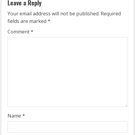
n
Leave a Reply
u
Your email address will not be published.
Required
fields are marked
*
e
Comment
*
R
e
a
d
i
n
g
Name
*