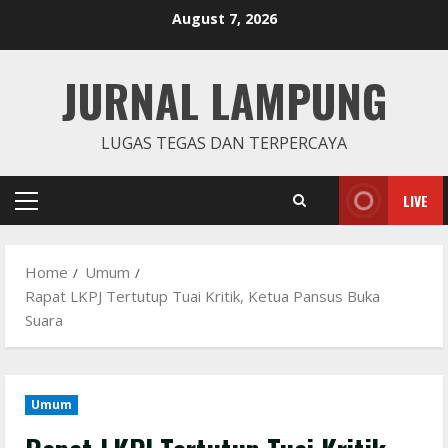
Skip
August 7, 2026
to
content
JURNAL LAMPUNG
LUGAS TEGAS DAN TERPERCAYA
LIVE
Primary
Menu
Home
Umum
Rapat LKPJ Tertutup Tuai Kritik, Ketua Pansus Buka
Suara
Umum