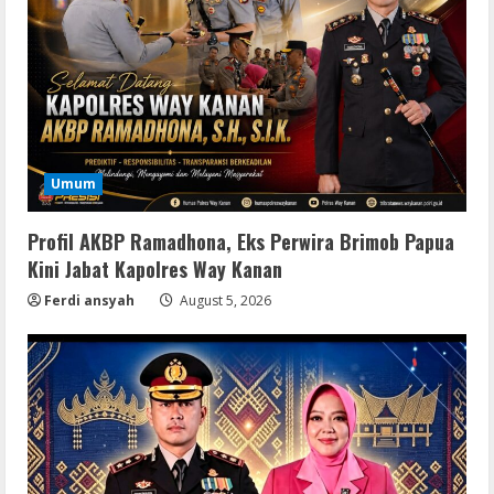
Umum
Profil AKBP Ramadhona, Eks Perwira Brimob Papua
Kini Jabat Kapolres Way Kanan
Ferdi ansyah
August 5, 2026
Serialers
VMware Workstation Portable +
Activator Final
August 6, 2026
2
Serialers