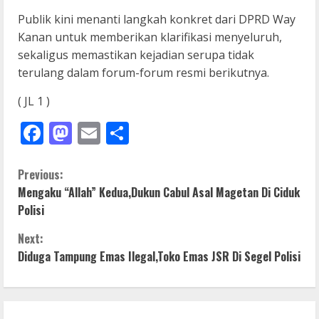
Publik kini menanti langkah konkret dari DPRD Way
Kanan untuk memberikan klarifikasi menyeluruh,
sekaligus memastikan kejadian serupa tidak
terulang dalam forum-forum resmi berikutnya.
( JL 1 )
Facebook
Mastodon
Email
Share
C
Previous:
Mengaku “Allah” Kedua,Dukun Cabul Asal Magetan Di Ciduk
o
Polisi
n
Next:
Diduga Tampung Emas Ilegal,Toko Emas JSR Di Segel Polisi
t
i