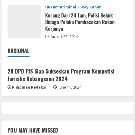
August 6, 2026
3
Hukum Kriminal
Way Kanan
Kurang Dari 24 Jam, Polisi Bekuk
Serialers
Diduga Pelaku Pembacokan Rekan
Ableton Live Crack + Portable Windows
Kerjanya
10 (x32x64)
August 27, 2024
August 6, 2026
4
NASIONAL
Jakarta
Nasional
Lan
Assassin’s Creed Shadows Digital
Deluxe Edition Cracked Rune Release
28 DPD PJS Siap Sukseskan Program Kompetisi
for Desktop
Jurnalis Kebangsaan 2024
5
August 6, 2026
Pimpinan Redaksi
June 11, 2024
YOU MAY HAVE MISSED