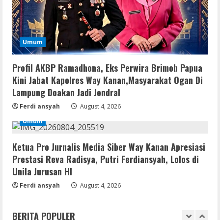
MATLAB Crack + Portable Clean
Premium
August 6, 2026
3
Umum
Serialers
Ableton Live Crack + Portable Windows
Profil AKBP Ramadhona, Eks Perwira Brimob Papua
10 (x32x64)
Kini Jabat Kapolres Way Kanan,Masyarakat Ogan Di
August 6, 2026
Lampung Doakan Jadi Jendral
4
Ferdi ansyah
August 4, 2026
Lan
Umum
Assassin’s Creed Shadows Digital
Deluxe Edition Cracked Rune Release
for Desktop
Ketua Pro Jurnalis Media Siber Way Kanan Apresiasi
5
Prestasi Reva Radisya, Putri Ferdiansyah, Lolos di
August 6, 2026
Unila Jurusan HI
Serialers
Ferdi ansyah
August 4, 2026
MATLAB R2024b Crack exe [Full] x64
Bypass
BERITA POPULER
August 7, 2026