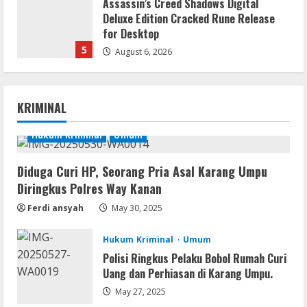
Assassin’s Creed Shadows Digital
Deluxe Edition Cracked Rune Release
for Desktop
5
August 6, 2026
Serialers
MATLAB R2024b Crack exe [Full] x64
KRIMINAL
Bypass
August 7, 2026
Hukum Kriminal
Umum
1
Diduga Curi HP, Seorang Pria Asal Karang Umpu
Serialers
Diringkus Polres Way Kanan
VMware Workstation Portable +
Activator Final
Ferdi ansyah
May 30, 2025
August 6, 2026
2
Hukum Kriminal
Umum
Polisi Ringkus Pelaku Bobol Rumah Curi
Serialers
Uang dan Perhiasan di Karang Umpu.
MATLAB Crack + Portable Clean
Premium
May 27, 2025