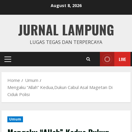
Skip
August 8, 2026
to
content
JURNAL LAMPUNG
LUGAS TEGAS DAN TERPERCAYA
LIVE
Primary
Menu
Home
Umum
Mengaku “Allah” Kedua,Dukun Cabul Asal Magetan Di
Ciduk Polisi
Umum