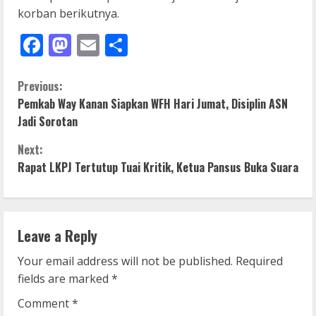
korban berikutnya.
Facebook
Mastodon
Email
Share
C
Previous:
Pemkab Way Kanan Siapkan WFH Hari Jumat, Disiplin ASN
o
Jadi Sorotan
n
Next:
Rapat LKPJ Tertutup Tuai Kritik, Ketua Pansus Buka Suara
t
i
n
Leave a Reply
u
Your email address will not be published.
Required
fields are marked
*
e
Comment
*