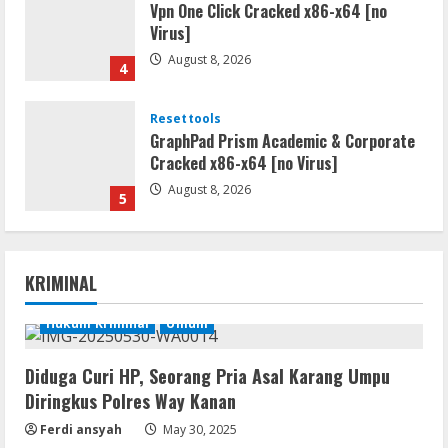
Vpn One Click Cracked x86-x64 [no
Virus]
August 8, 2026
4
Resettools
GraphPad Prism Academic & Corporate
Cracked x86-x64 [no Virus]
August 8, 2026
5
Resettools
Nik Collection (by DxO) Portable [no
KRIMINAL
Virus] (x64) Reddit
August 8, 2026
Hukum Kriminal
Umum
1
Diduga Curi HP, Seorang Pria Asal Karang Umpu
Img
Diringkus Polres Way Kanan
Office 365 Professional Plus ISO File
Multilanguage
Ferdi ansyah
May 30, 2025