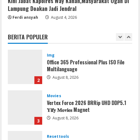
Kini Jabat Kapolres Way Kanan,Masyarakat Ogan Di
Lampung Doakan Jadi Jendral
Resettools
Ferdi ansyah
August 4, 2026
Nik Collection (by DxO) Portable [no
Virus] (x64) Reddit
BERITA POPULER
August 8, 2026
1
Img
Office 365 Professional Plus ISO File
Multilanguage
August 8, 2026
2
Movies
Vertex Force 2026 BRRip UHD DDP5.1
𝐘𝐢𝐟𝐲 𝐌𝐨𝐯𝐢𝐞𝐬 Magnet
August 8, 2026
3
Resettools