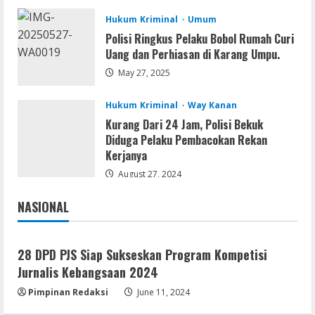
August 8, 2026
2
Hukum Kriminal
Umum
Polisi Ringkus Pelaku Bobol Rumah Curi
Movies
Uang dan Perhiasan di Karang Umpu.
Vertex Force 2026 BRRip UHD DDP5.1
𝐘𝐢𝐟𝐲 𝐌𝐨𝐯𝐢𝐞𝐬 Magnet
May 27, 2025
August 8, 2026
3
Hukum Kriminal
Way Kanan
Kurang Dari 24 Jam, Polisi Bekuk
Resettools
Diduga Pelaku Pembacokan Rekan
Vpn One Click Cracked x86-x64 [no
Kerjanya
Virus]
August 27, 2024
August 8, 2026
4
NASIONAL
Jakarta
Nasional
Resettools
GraphPad Prism Academic & Corporate
28 DPD PJS Siap Sukseskan Program Kompetisi
Cracked x86-x64 [no Virus]
Jurnalis Kebangsaan 2024
August 8, 2026
5
Pimpinan Redaksi
June 11, 2024