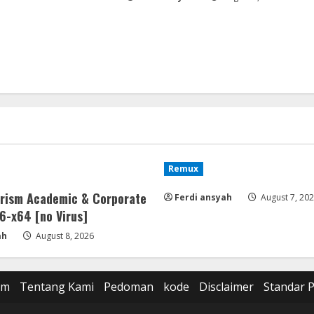
Remux
rism Academic & Corporate
Ferdi ansyah
August 7, 20
6-x64 [no Virus]
ah
August 8, 2026
om
Tentang Kami
Pedoman
kode
Disclaimer
Standar 