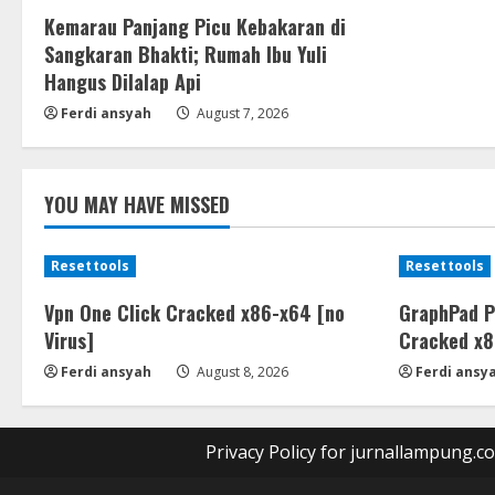
Kemarau Panjang Picu Kebakaran di
Sangkaran Bhakti; Rumah Ibu Yuli
Hangus Dilalap Api
Ferdi ansyah
August 7, 2026
YOU MAY HAVE MISSED
Resettools
Resettools
Vpn One Click Cracked x86-x64 [no
GraphPad P
Virus]
Cracked x8
Ferdi ansyah
August 8, 2026
Ferdi ansy
Privacy Policy for jurnallampung.c