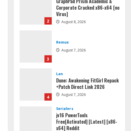
GraphPad Prism Academic &
Corporate Cracked x86-x64 [no
Virus]
2
August 8, 2026
Remux
August 7, 2026
3
Lan
Dune: Awakening FitGirl Repack
+Patch Direct Link 2026
August 7, 2026
4
Serialers
jv16 PowerTools
Free[Activated] [Latest] [x86-
x64] Reddit