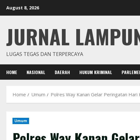
Skip
August 8, 2026
to
content
JURNAL LAMPU
LUGAS TEGAS DAN TERPERCAYA
HOME
NASIONAL
DAERAH
HUKUM KRIMINAL
PARLEME
Home
Umum
Polres Way Kanan Gelar Peringatan Hari 
Umum
Polres Way Kanan Gelar