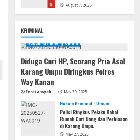
5
August 7, 2026
Resettools
Vpn One Click Cracked x86-x64
KRIMINAL
[no Virus]
August 8, 2026
Hukum Kriminal
Umum
1
Resettools
Diduga Curi HP, Seorang Pria Asal
GraphPad Prism Academic &
Karang Umpu Diringkus Polres
Corporate Cracked x86-x64 [no
Virus]
Way Kanan
2
August 8, 2026
Ferdi ansyah
May 30, 2025
Hukum Kriminal
Umum
Remux
Polisi Ringkus Pelaku Bobol
August 7, 2026
Rumah Curi Uang dan Perhiasan
di Karang Umpu.
3
May 27, 2025