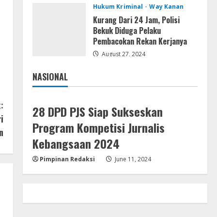
Lan
Hukum Kriminal
Way Kanan
Dune: Awakening FitGirl Repack
Kurang Dari 24 Jam, Polisi
+Patch Direct Link 2026
Bekuk Diduga Pelaku
August 7, 2026
Pembacokan Rekan Kerjanya
4
August 27, 2024
Serialers
jv16 PowerTools
NASIONAL
Free[Activated] [Latest] [x86-
Jakarta
Nasional
x64] Reddit
:
5
August 7, 2026
28 DPD PJS Siap Sukseskan
i
Program Kompetisi Jurnalis
n
Kebangsaan 2024
Pimpinan Redaksi
June 11, 2024