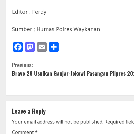
Editor : Ferdy
Sumber ; Humas Polres Waykanan
Facebook
Mastodon
Email
Share
C
Previous:
Bravo 28 Usulkan Ganjar-Jokowi Pasangan Pilpres 2
o
n
t
Leave a Reply
i
Your email address will not be published.
Required fie
n
Comment
*