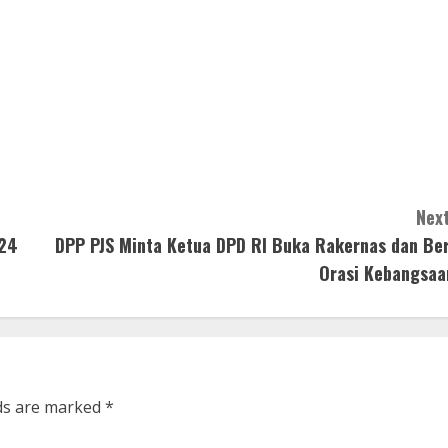
Next
024
DPP PJS Minta Ketua DPD RI Buka Rakernas dan Ber
Orasi Kebangsaa
lds are marked
*