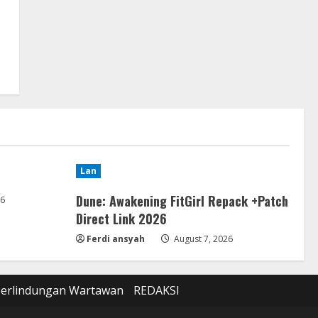
Lan
Dune: Awakening FitGirl Repack +Patch
26
Direct Link 2026
Ferdi ansyah
August 7, 2026
Perlindungan Wartawan
REDAKSI