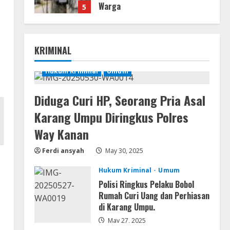
Warga
5
August 3, 2026
Umum
Profil AKBP Ramadhona, Eks
KRIMINAL
Perwira Brimob Papua Kini
Jabat Kapolres Way Kanan
Hukum Kriminal
Umum
1
August 5, 2026
Umum
Diduga Curi HP, Seorang Pria Asal
Profil AKBP Ramadhona, Eks
Karang Umpu Diringkus Polres
Perwira Brimob Papua Kini
Jabat Kapolres Way
Way Kanan
Kanan,Masyarakat Ogan Di
2
Lampung Doakan Jadi Jendral
Ferdi ansyah
May 30, 2025
Umum
August 4, 2026
Hukum Kriminal
Umum
Ketua Pro Jurnalis Media Siber
Way Kanan Apresiasi Prestasi
Polisi Ringkus Pelaku Bobol
Reva Radisya, Putri
Rumah Curi Uang dan Perhiasan
Ferdiansyah, Lolos di Unila
di Karang Umpu.
3
Jurusan HI
May 27, 2025
Umum