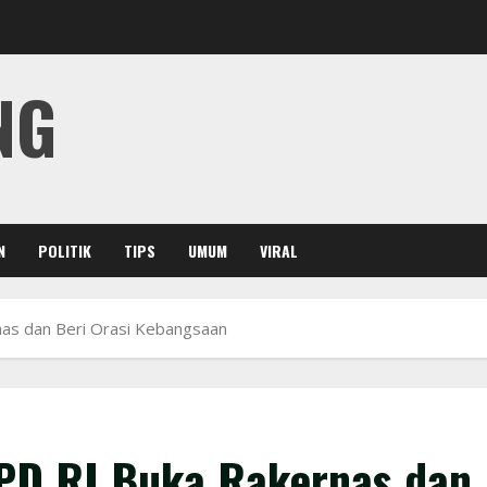
NG
N
POLITIK
TIPS
UMUM
VIRAL
as dan Beri Orasi Kebangsaan
PD RI Buka Rakernas dan