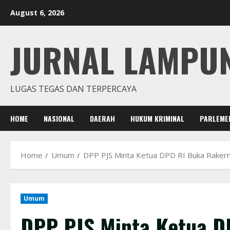
Skip
August 6, 2026
to
content
JURNAL LAMPU
LUGAS TEGAS DAN TERPERCAYA
HOME
NASIONAL
DAERAH
HUKUM KRIMINAL
PARLEME
Home
Umum
DPP PJS Minta Ketua DPD RI Buka Rakern
Umum
DPP PJS Minta Ketua D