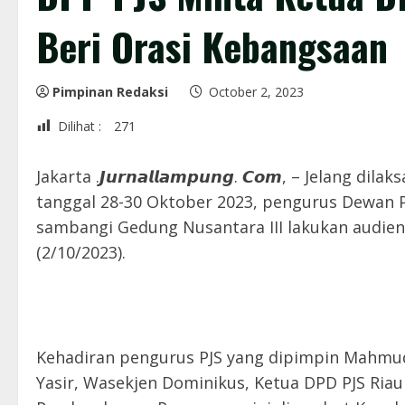
Beri Orasi Kebangsaan
Pimpinan Redaksi
October 2, 2023
Dilihat :
271
Jakarta .𝙅𝙪𝙧𝙣𝙖𝙡𝙡𝙖𝙢𝙥𝙪𝙣𝙜. 𝘾𝙤𝙢, – Jelan
tanggal 28-30 Oktober 2023, pengurus Dewan Pi
sambangi Gedung Nusantara III lakukan audienc
(2/10/2023).
Kehadiran pengurus PJS yang dipimpin Mahm
Yasir, Wasekjen Dominikus, Ketua DPD PJS Riau