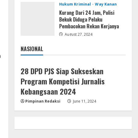
August 4, 2026
Hukum Kriminal
Way Kanan
PLN Tegaskan Tiang Listrik
Bukan Infrastruktur Publik;
Kurang Dari 24 Jam, Polisi
Provider WiFi Ilegal Diminta
Bekuk Diduga Pelaku
Bangun Tiang Mandiri
Pembacokan Rekan Kerjanya
4
August 3, 2026
August 27, 2024
Umum
Marak WiFi Ilegal Numpang
NASIONAL
Tiang PLN di Buay Bahuga dan
Jakarta
Nasional
a
Way Tuba, Ancam Keselamatan
Warga
5
28 DPD PJS Siap Sukseskan
August 3, 2026
Program Kompetisi Jurnalis
n
Kebangsaan 2024
Pimpinan Redaksi
June 11, 2024