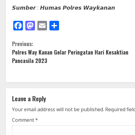
𝙎𝙪𝙢𝙗𝙚𝙧 : 𝙃𝙪𝙢𝙖𝙨 𝙋𝙤𝙡𝙧𝙚𝙨 𝙒𝙖𝙮𝙠𝙖𝙣𝙖𝙣
Facebook
Mastodon
Email
Share
C
Previous:
Polres Way Kanan Gelar Peringatan Hari Kesaktian
o
Pancasila 2023
n
t
i
Leave a Reply
n
Your email address will not be published.
Required fie
u
Comment
*
e