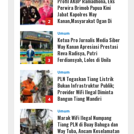
Profil AKBP Ramadhona, Eks
Perwira Brimob Papua Kini
Jabat Kapolres Way
Kanan,Masyarakat Ogan Di
2
Lampung Doakan Jadi Jendral
Umum
August 4, 2026
Ketua Pro Jurnalis Media Siber
Way Kanan Apresiasi Prestasi
Reva Radisya, Putri
Ferdiansyah, Lolos di Unila
3
Jurusan HI
Umum
August 4, 2026
PLN Tegaskan Tiang Listrik
Bukan Infrastruktur Publik;
Provider WiFi Ilegal Diminta
Bangun Tiang Mandiri
4
August 3, 2026
Umum
Marak WiFi Ilegal Numpang
Tiang PLN di Buay Bahuga dan
Way Tuba, Ancam Keselamatan