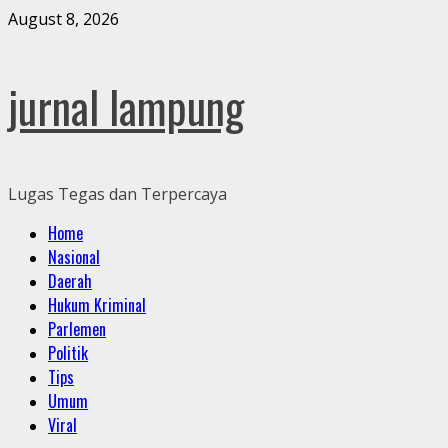
Skip
August 8, 2026
to
content
jurnal lampung
Lugas Tegas dan Terpercaya
Primary
Home
Menu
Nasional
Daerah
Hukum Kriminal
Parlemen
Politik
Tips
Umum
Viral