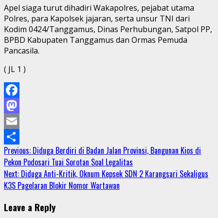
Apel siaga turut dihadiri Wakapolres, pejabat utama
Polres, para Kapolsek jajaran, serta unsur TNI dari
Kodim 0424/Tanggamus, Dinas Perhubungan, Satpol PP,
BPBD Kabupaten Tanggamus dan Ormas Pemuda
Pancasila.
( JL 1 )
Facebook
Mastodon
Email
Continue
Previous:
Diduga Berdiri di Badan Jalan Provinsi, Bangunan Kios di
Share
Pekon Podosari Tuai Sorotan Soal Legalitas
Reading
Next:
Diduga Anti-Kritik, Oknum Kepsek SDN 2 Karangsari Sekaligus
K3S Pagelaran Blokir Nomor Wartawan
Leave a Reply