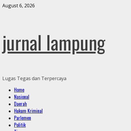
Skip
August 6, 2026
to
content
jurnal lampung
Lugas Tegas dan Terpercaya
Primary
Home
Menu
Nasional
Daerah
Hukum Kriminal
Parlemen
Politik