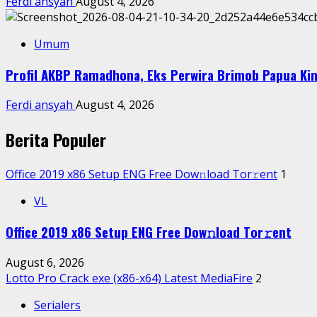
Ferdi ansyah
August 4, 2026
Umum
Profil AKBP Ramadhona, Eks Perwira Brimob Papua Kin
Ferdi ansyah
August 4, 2026
Berita Populer
Office 2019 x86 Setup ENG Frее Dow𝚗load Tоr𝚛ent
1
VL
Office 2019 x86 Setup ENG Frее Dow𝚗load Tоr𝚛ent
August 6, 2026
Lotto Pro Crack exe (x86-x64) Latest MediaFire
2
Serialers