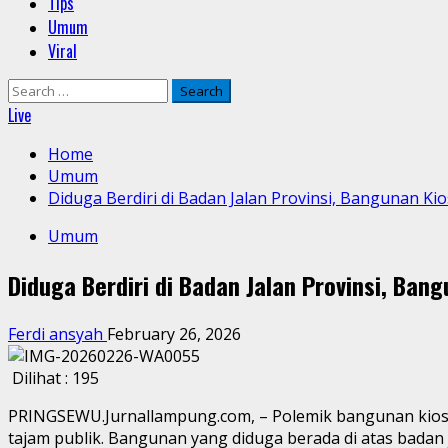
Tips
Umum
Viral
Search
for:
Live
Home
Umum
Diduga Berdiri di Badan Jalan Provinsi, Bangunan Kio
Umum
Diduga Berdiri di Badan Jalan Provinsi, Bang
Ferdi ansyah
February 26, 2026
Dilihat :
195
PRINGSEWU.Jurnallampung.com, – Polemik bangunan kios y
tajam publik. Bangunan yang diduga berada di atas badan 