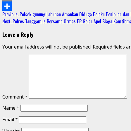
Email
Continue
Previous:
Polsek gunung Labuhan Amankan Diduga Pelaku Penipuan dan 
Share
Next:
Polres Tanggamus Bersama Ormas PP Gelar Apel Siaga Kamtibm
Reading
Leave a Reply
Your email address will not be published.
Required fields 
Comment
*
Name
*
Email
*