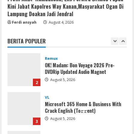
5
Kini Jabat Kapolres Way Kanan,Masyarakat Ogan Di
Lampung Doakan Jadi Jendral
VL
Ferdi ansyah
Office 2024 Mondo Lite Installer EXE
August 4, 2026
Account-Free Setup Frее Download
To𝚛rent
BERITA POPULER
1
August 5, 2026
Remux
OK! Madam: Bon Voyage 2026 Pre-
DVDRip Updated Audio Magnet
August 5, 2026
2
VL
Microsoft 365 Home & Business With
Crack English (To𝚛𝚛еnt)
August 5, 2026
3