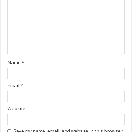
a
d
i
n
g
Name
*
Email
*
Website
Save my name, email, and website in this browser