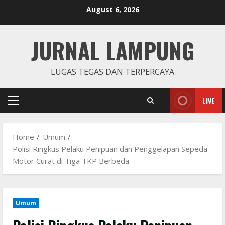
Skip
August 6, 2026
to
content
JURNAL LAMPUNG
LUGAS TEGAS DAN TERPERCAYA
LIVE
Primary
Menu
Home
Umum
Polisi Ringkus Pelaku Penipuan dan Penggelapan Sepeda
Motor Curat di Tiga TKP Berbeda
Umum