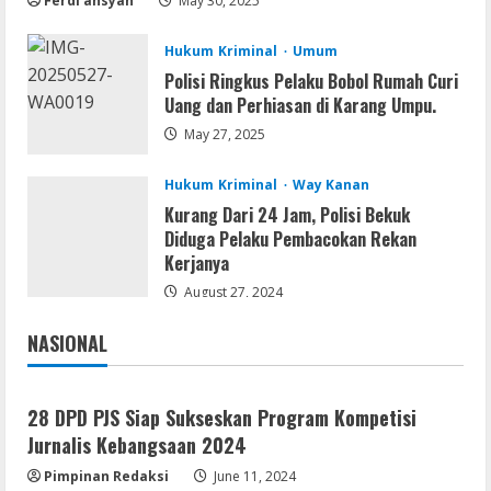
Ferdi ansyah
May 30, 2025
August 5, 2026
2
Hukum Kriminal
Umum
Polisi Ringkus Pelaku Bobol Rumah Curi
VL
Uang dan Perhiasan di Karang Umpu.
Microsoft 365 Home & Business With
Crack English (To𝚛𝚛еnt)
May 27, 2025
August 5, 2026
3
Hukum Kriminal
Way Kanan
Kurang Dari 24 Jam, Polisi Bekuk
Serialers
Diduga Pelaku Pembacokan Rekan
Microsoft Office 2021 Crack + License
Kerjanya
Key [Latest] x64 Windows 10
August 27, 2024
August 5, 2026
4
NASIONAL
Jakarta
Nasional
VL
Office 2021 Lite Without Registration
28 DPD PJS Siap Sukseskan Program Kompetisi
August 5, 2026
Jurnalis Kebangsaan 2024
5
Pimpinan Redaksi
June 11, 2024