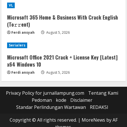
VL
Microsoft 365 Home & Business With Crack English
(To𝚛𝚛еnt)
Ferdi ansyah
August 5, 2026
Serialers
Microsoft Office 2021 Crack + License Key [Latest]
x64 Windows 10
Ferdi ansyah
August 5, 2026
Privacy Policy for jurnallampung.com
Tentang Kami
Pedoman
kode
Disclaimer
Standar Perlindungan Wartawan
REDAKSI
Copyright © All rights reserved.
|
MoreNews
by AF
themes.