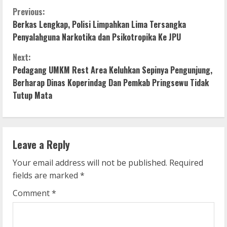
C
Previous:
Berkas Lengkap, Polisi Limpahkan Lima Tersangka
o
Penyalahguna Narkotika dan Psikotropika Ke JPU
n
Next:
Pedagang UMKM Rest Area Keluhkan Sepinya Pengunjung,
t
Berharap Dinas Koperindag Dan Pemkab Pringsewu Tidak
i
Tutup Mata
n
u
Leave a Reply
e
Your email address will not be published.
Required
fields are marked
*
R
Comment
*
e