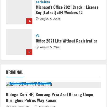
Serialers
Microsoft Office 2021 Crack + License
Key [Latest] x64 Windows 10
August 5, 2026
4
VL
Office 2021 Lite Without Registration
August 5, 2026
5
VL
Office 2024 Mondo Lite Installer EXE
KRIMINAL
Account-Free Setup Frее Download
To𝚛rent
Hukum Kriminal
Umum
1
August 5, 2026
Diduga Curi HP, Seorang Pria Asal Karang Umpu
Remux
Diringkus Polres Way Kanan
OK! Madam: Bon Voyage 2026 Pre-
DVDRip Updated Audio Magnet