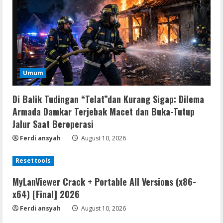
Umum
Di Balik Tudingan “Telat”dan Kurang Sigap: Dilema
Armada Damkar Terjebak Macet dan Buka-Tutup
Jalur Saat Beroperasi
Ferdi ansyah
August 10, 2026
Resettools
MyLanViewer Crack + Portable All Versions (x86-
x64) [Final] 2026
Ferdi ansyah
August 10, 2026