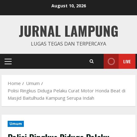
Skip
August 10, 2026
to
content
JURNAL LAMPUNG
LUGAS TEGAS DAN TERPERCAYA
LIVE
Primary
Menu
Home
Umum
Polisi Ringkus Diduga Pelaku Curat Motor Honda Beat di
Masjid Baitulhuda Kampung Serupa Indah
Umum