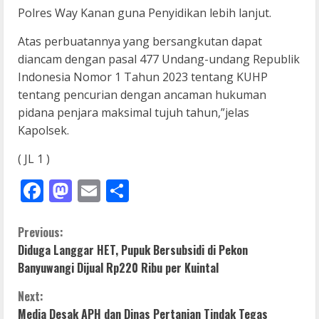
Polres Way Kanan guna Penyidikan lebih lanjut.
Atas perbuatannya yang bersangkutan dapat
diancam dengan pasal 477 Undang-undang Republik
Indonesia Nomor 1 Tahun 2023 tentang KUHP
tentang pencurian dengan ancaman hukuman
pidana penjara maksimal tujuh tahun,”jelas
Kapolsek.
( JL 1 )
Facebook
Mastodon
Email
Share
C
Previous:
Diduga Langgar HET, Pupuk Bersubsidi di Pekon
o
Banyuwangi Dijual Rp220 Ribu per Kuintal
n
Next:
Media Desak APH dan Dinas Pertanian Tindak Tegas