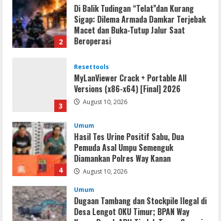
Resettools
MyLanViewer Crack + Portable All
Versions (x86-x64) [Final] 2026
August 10, 2026
3
Umum
Hasil Tes Urine Positif Sabu, Dua
Pemuda Asal Umpu Semenguk
Diamankan Polres Way Kanan
4
August 10, 2026
Umum
Dugaan Tambang dan Stockpile Ilegal di
Desa Lengot OKU Timur; BPAN Way
Kanan Desak APH Tindak Tegas Sesuai
UU Minerba
5
August 10, 2026
Resettools
Virtual Serial Ports Emulator Portable