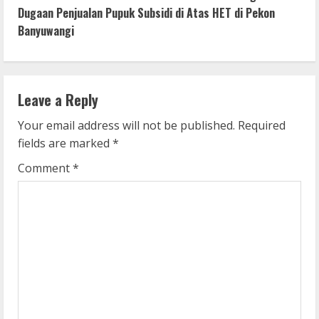
t
Dugaan Penjualan Pupuk Subsidi di Atas HET di Pekon
i
Banyuwangi
n
u
Leave a Reply
e
Your email address will not be published.
Required
fields are marked
*
R
Comment
*
e
a
d
i
n