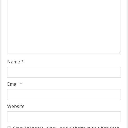
a
d
i
n
g
Name
*
Email
*
Website