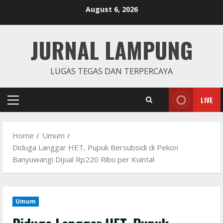
Skip
August 6, 2026
to
content
JURNAL LAMPUNG
LUGAS TEGAS DAN TERPERCAYA
LIVE
Primary
Menu
Home
Umum
Diduga Langgar HET, Pupuk Bersubsidi di Pekon
Banyuwangi Dijual Rp220 Ribu per Kuintal
Umum