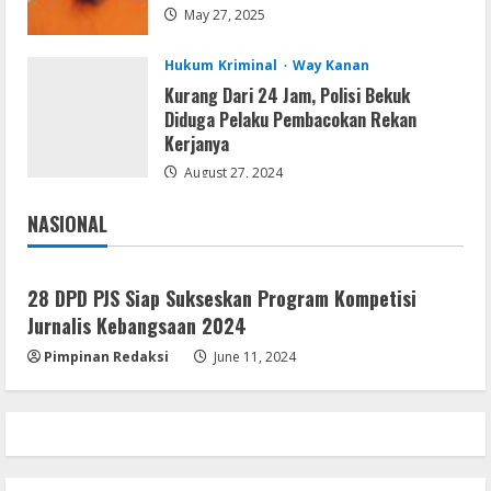
Brimob Papua Kini Jabat Kapolres Way
May 27, 2025
Kanan
5
Hukum Kriminal
Way Kanan
August 5, 2026
Kurang Dari 24 Jam, Polisi Bekuk
Diduga Pelaku Pembacokan Rekan
Kerjanya
August 27, 2024
NASIONAL
Jakarta
Nasional
28 DPD PJS Siap Sukseskan Program Kompetisi
Jurnalis Kebangsaan 2024
Pimpinan Redaksi
June 11, 2024