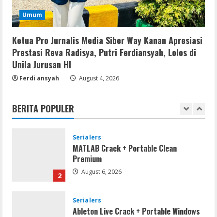
Umum
Umum
Profil AKBP Ramadhona, Eks Perwira
Brimob Papua Kini Jabat Kapolres Way
Kanan
Ketua Pro Jurnalis Media Siber Way Kanan Apresiasi
5
Prestasi Reva Radisya, Putri Ferdiansyah, Lolos di
August 5, 2026
Unila Jurusan HI
Serialers
Ferdi ansyah
August 4, 2026
VMware Workstation Portable +
Activator Final
BERITA POPULER
August 6, 2026
1
Serialers
MATLAB Crack + Portable Clean
Premium
August 6, 2026
2
Serialers
Ableton Live Crack + Portable Windows