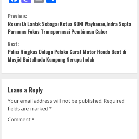
C
Previous:
Resmi Di Lantik Sebagai Ketua KONI Waykanan,Indra Septa
o
Purnama Fokus Transpormasi Pembinaan Cabor
n
Next:
Polisi Ringkus Diduga Pelaku Curat Motor Honda Beat di
t
Masjid Baitulhuda Kampung Serupa Indah
i
n
Leave a Reply
u
Your email address will not be published.
Required
e
fields are marked
*
R
Comment
*
e