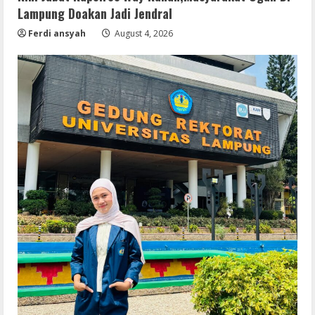
Lampung Doakan Jadi Jendral
Ferdi ansyah
August 4, 2026
Serialers
MATLAB Crack + Portable Clean
Premium
August 6, 2026
2
Serialers
Ableton Live Crack + Portable Windows
10 (x32x64)
August 6, 2026
3
Lan
Assassin’s Creed Shadows Digital
Deluxe Edition Cracked Rune Release
for Desktop
4
August 6, 2026