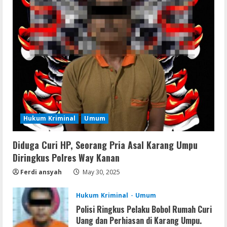
Serialers
MATLAB Crack + Portable Clean
Premium
August 6, 2026
2
Serialers
Ableton Live Crack + Portable Windows
10 (x32x64)
Hukum Kriminal
Umum
August 6, 2026
3
Diduga Curi HP, Seorang Pria Asal Karang Umpu
Lan
Assassin’s Creed Shadows Digital
Diringkus Polres Way Kanan
Deluxe Edition Cracked Rune Release
Ferdi ansyah
May 30, 2025
for Desktop
4
August 6, 2026
Hukum Kriminal
Umum
Polisi Ringkus Pelaku Bobol Rumah Curi
Umum
Uang dan Perhiasan di Karang Umpu.
Profil AKBP Ramadhona, Eks Perwira