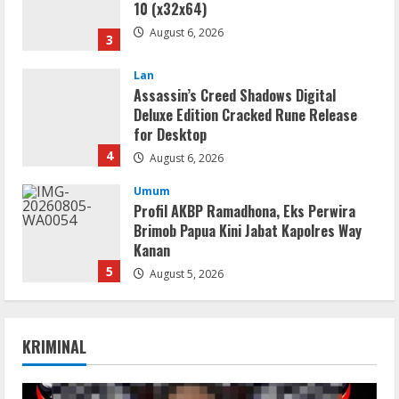
10 (x32x64)
August 6, 2026
3
Lan
Assassin’s Creed Shadows Digital
Deluxe Edition Cracked Rune Release
for Desktop
4
August 6, 2026
Umum
Profil AKBP Ramadhona, Eks Perwira
Brimob Papua Kini Jabat Kapolres Way
Kanan
5
August 5, 2026
Serialers
VMware Workstation Portable +
KRIMINAL
Activator Final
August 6, 2026
1