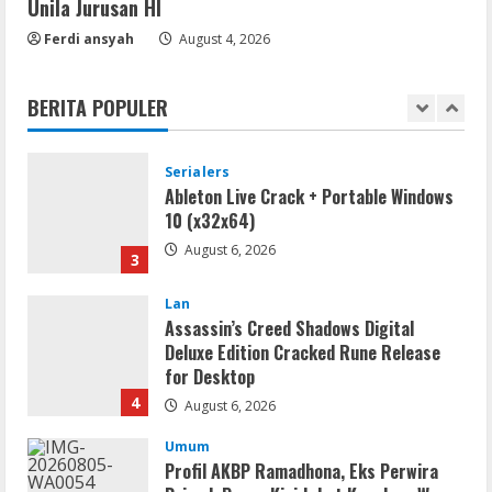
Unila Jurusan HI
Serialers
Ferdi ansyah
August 4, 2026
MATLAB Crack + Portable Clean
Premium
BERITA POPULER
August 6, 2026
2
Serialers
Ableton Live Crack + Portable Windows
10 (x32x64)
August 6, 2026
3
Lan
Assassin’s Creed Shadows Digital
Deluxe Edition Cracked Rune Release
for Desktop
4
August 6, 2026
Umum
Profil AKBP Ramadhona, Eks Perwira