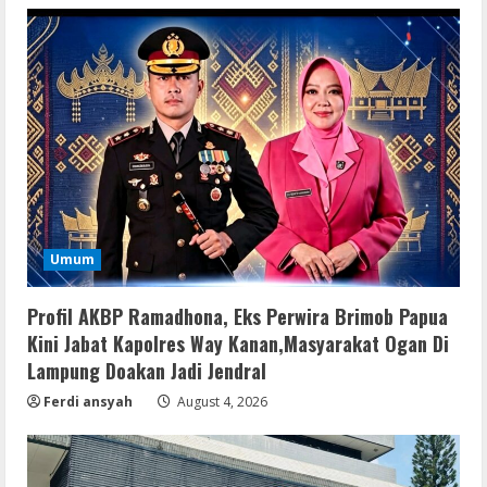
Umum
Serialers
Profil AKBP Ramadhona, Eks Perwira Brimob Papua
MATLAB Crack + Portable Clean
Kini Jabat Kapolres Way Kanan,Masyarakat Ogan Di
Premium
Lampung Doakan Jadi Jendral
August 6, 2026
2
Ferdi ansyah
August 4, 2026
Serialers
Ableton Live Crack + Portable Windows
10 (x32x64)