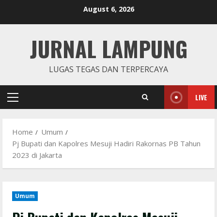
Skip
August 6, 2026
to
content
JURNAL LAMPUNG
LUGAS TEGAS DAN TERPERCAYA
LIVE
Primary
Menu
Home
Umum
Pj Bupati dan Kapolres Mesuji Hadiri Rakornas PB Tahun
2023 di Jakarta
Umum