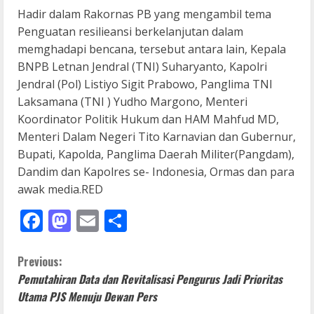
Hadir dalam Rakornas PB yang mengambil tema
Penguatan resilieansi berkelanjutan dalam
memghadapi bencana, tersebut antara lain, Kepala
BNPB Letnan Jendral (TNI) Suharyanto, Kapolri
Jendral (Pol) Listiyo Sigit Prabowo, Panglima TNI
Laksamana (TNI ) Yudho Margono, Menteri
Koordinator Politik Hukum dan HAM Mahfud MD,
Menteri Dalam Negeri Tito Karnavian dan Gubernur,
Bupati, Kapolda, Panglima Daerah Militer(Pangdam),
Dandim dan Kapolres se- Indonesia, Ormas dan para
awak media.RED
Facebook
Mastodon
Email
Share
C
Previous:
Pemutahiran Data dan Revitalisasi Pengurus Jadi Prioritas
o
Utama PJS Menuju Dewan Pers