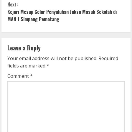
n
Next:
Kejari Mesuji Gelar Penyuluhan Jaksa Masuk Sekolah di
t
MAN 1 Simpang Pematang
i
n
Leave a Reply
u
Your email address will not be published.
Required
e
fields are marked
*
R
Comment
*
e
a
d
i