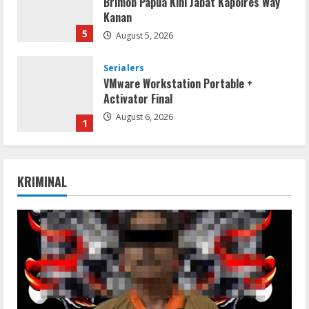
Brimob Papua Kini Jabat Kapolres Way
Kanan
5
August 5, 2026
Serialers
VMware Workstation Portable +
Activator Final
August 6, 2026
1
Serialers
MATLAB Crack + Portable Clean
KRIMINAL
Premium
August 6, 2026
2
Serialers
Ableton Live Crack + Portable Windows
10 (x32x64)
August 6, 2026
3