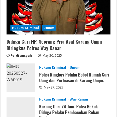
Lan
Assassin’s Creed Shadows Digital
Deluxe Edition Cracked Rune Release
for Desktop
Hukum Kriminal
Umum
4
August 6, 2026
Diduga Curi HP, Seorang Pria Asal Karang Umpu
Umum
Profil AKBP Ramadhona, Eks Perwira
Diringkus Polres Way Kanan
Brimob Papua Kini Jabat Kapolres Way
Ferdi ansyah
May 30, 2025
Kanan
5
August 5, 2026
Hukum Kriminal
Umum
Polisi Ringkus Pelaku Bobol Rumah Curi
Uang dan Perhiasan di Karang Umpu.
May 27, 2025
Hukum Kriminal
Way Kanan
Kurang Dari 24 Jam, Polisi Bekuk
Diduga Pelaku Pembacokan Rekan