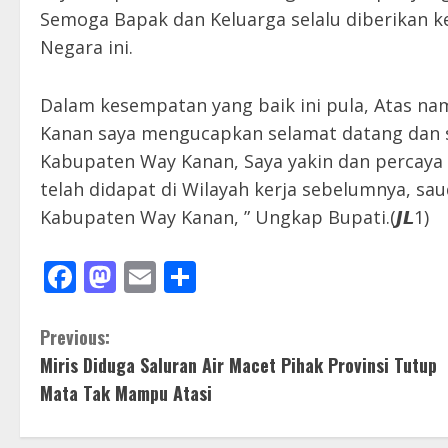
Semoga Bapak dan Keluarga selalu diberikan 
Negara ini.
Dalam kesempatan yang baik ini pula, Atas n
Kanan saya mengucapkan selamat datang dan 
Kabupaten Way Kanan, Saya yakin dan percay
telah didapat di Wilayah kerja sebelumnya, sa
Kabupaten Way Kanan, ” Ungkap Bupati.(𝙅𝙇1)
Facebook
Mastodon
Email
Share
C
Previous:
Miris Diduga Saluran Air Macet Pihak Provinsi Tutup
o
Mata Tak Mampu Atasi
n