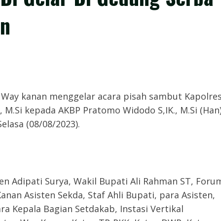
an
𝙢,-Pemkab Way kanan menggelar acara pisah sambut Kapolre
, M.Si kepada AKBP Pratomo Widodo S,IK., M.Si (Han
lasa (08/08/2023).
en Adipati Surya, Wakil Bupati Ali Rahman ST, Foru
nan Asisten Sekda, Staf Ahli Bupati, para Asisten,
a Kepala Bagian Setdakab, Instasi Vertikal