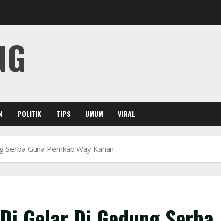
NG
N
POLITIK
TIPS
UMUM
VIRAL
ung Serba Guna Pemkab Way Kanan
Di Gelar Di Gedung Serba