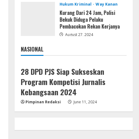
Resettools
Hukum Kriminal
Way Kanan
Vpn One Click Cracked x86-x64
Kurang Dari 24 Jam, Polisi
[no Virus]
Bekuk Diduga Pelaku
August 8, 2026
Pembacokan Rekan Kerjanya
4
August 27, 2024
Resettools
GraphPad Prism Academic &
NASIONAL
Corporate Cracked x86-x64 [no
Jakarta
Nasional
Virus]
5
August 8, 2026
28 DPD PJS Siap Sukseskan
Program Kompetisi Jurnalis
Kebangsaan 2024
Pimpinan Redaksi
June 11, 2024