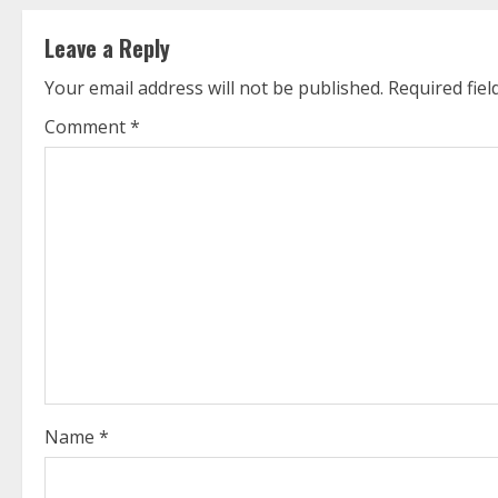
t
Leave a Reply
i
Your email address will not be published.
Required fie
n
Comment
*
u
e
R
e
a
d
i
Name
*
n