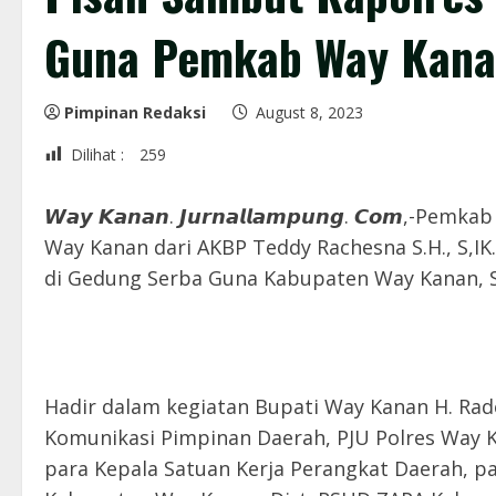
Guna Pemkab Way Kan
Pimpinan Redaksi
August 8, 2023
Dilihat :
259
𝙒𝙖𝙮 𝙆𝙖𝙣𝙖𝙣. 𝙅𝙪𝙧𝙣𝙖𝙡𝙡𝙖𝙢𝙥𝙪𝙣𝙜. 𝘾𝙤
Way Kanan dari AKBP Teddy Rachesna S.H., S,IK.
di Gedung Serba Guna Kabupaten Way Kanan, Se
Hadir dalam kegiatan Bupati Way Kanan H. Rad
Komunikasi Pimpinan Daerah, PJU Polres Way Ka
para Kepala Satuan Kerja Perangkat Daerah, par