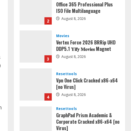
Office 365 Professional Plus
ISO File Multilanguage
August 8, 2026
2
Movies
Vertex Force 2026 BRRip UHD
DDP5.1 𝐘𝐢𝐟𝐲 𝐌𝐨𝐯𝐢𝐞𝐬 Magnet
s
August 8, 2026
3
)
Resettools
Vpn One Click Cracked x86-x64
[no Virus]
August 8, 2026
4
m
Resettools
GraphPad Prism Academic &
Corporate Cracked x86-x64 [no
Virus]