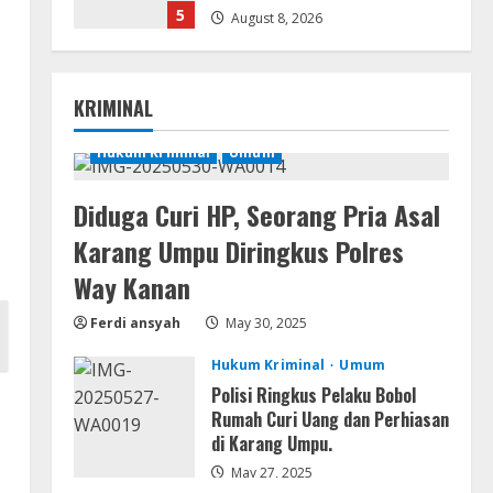
5
August 8, 2026
Resettools
Nik Collection (by DxO) Portable
KRIMINAL
[no Virus] (x64) Reddit
August 8, 2026
Hukum Kriminal
Umum
1
Diduga Curi HP, Seorang Pria Asal
Img
Office 365 Professional Plus
Karang Umpu Diringkus Polres
ISO File Multilanguage
Way Kanan
August 8, 2026
2
Ferdi ansyah
May 30, 2025
Movies
Hukum Kriminal
Umum
Vertex Force 2026 BRRip UHD
Polisi Ringkus Pelaku Bobol
DDP5.1 𝐘𝐢𝐟𝐲 𝐌𝐨𝐯𝐢𝐞𝐬 Magnet
Rumah Curi Uang dan Perhiasan
August 8, 2026
di Karang Umpu.
3
May 27, 2025