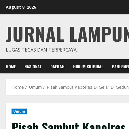
Skip
August 8, 2026
to
content
JURNAL LAMPU
LUGAS TEGAS DAN TERPERCAYA
HOME
NASIONAL
DAERAH
HUKUM KRIMINAL
PARLEME
Home
Umum
Pisah Sambut Kapolres Di Gelar Di Ged
Umum
Pisah Sambut Kapolres 