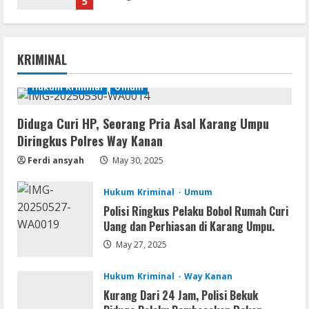
5
Movies
Vertex Force 2026 BRRip UHD DDP5.1
KRIMINAL
𝐘𝐢𝐟𝐲 𝐌𝐨𝐯𝐢𝐞𝐬 Magnet
August 8, 2026
Hukum Kriminal
Umum
1
Diduga Curi HP, Seorang Pria Asal Karang Umpu
Resettools
Diringkus Polres Way Kanan
Vpn One Click Cracked x86-x64 [no
Virus]
Ferdi ansyah
May 30, 2025
August 8, 2026
2
Hukum Kriminal
Umum
Polisi Ringkus Pelaku Bobol Rumah Curi
Resettools
Uang dan Perhiasan di Karang Umpu.
GraphPad Prism Academic & Corporate
Cracked x86-x64 [no Virus]
May 27, 2025
August 8, 2026
3
Hukum Kriminal
Way Kanan
Kurang Dari 24 Jam, Polisi Bekuk