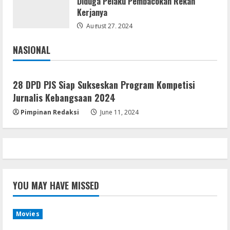
Diduga Pelaku Pembacokan Rekan
Remux
Kerjanya
August 7, 2026
August 27, 2024
4
NASIONAL
Jakarta
Nasional
Lan
Dune: Awakening FitGirl Repack +Patch
28 DPD PJS Siap Sukseskan Program Kompetisi
Direct Link 2026
Jurnalis Kebangsaan 2024
August 7, 2026
5
Pimpinan Redaksi
June 11, 2024
YOU MAY HAVE MISSED
Movies