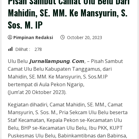
Pisah Sambut Camat Ulu Belu Dari
Mahidin, SE. MM. Ke Mansyurin, S.
Sos. M. IP
Pimpinan Redaksi
October 20, 2023
Dilihat :
278
Ulu Belu .𝙅𝙪𝙧𝙣𝙖𝙡𝙡𝙖𝙢𝙥𝙪𝙣𝙜. 𝘾𝙤𝙢, – Pisah Sambut
Camat Ulu Belu Kabupaten Tanggamus, dari
Mahidin, SE. MM. Ke Mansyurin, S. Sos.M.IP
bertempat di Aula Pekon Ngarip,
(Jum’at 20 Oktober 2023).
Kegiatan dihadiri, Camat Mahidin, SE. MM., Camat
Mansyurin, S. Sos. M., Pria Sekcam Ulu Belu beserta
Staf Kecamatan, Kepala Pekon se-Kecamatan Ulu
Belu, BHP se-Kecamatan Ulu Belu, Ibu PKK, KUPT
Puskesmas Ulu Belu, Babinkamtibnas dan Babinsa,