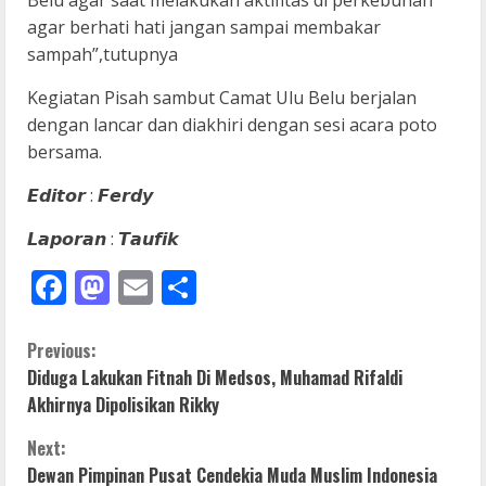
Belu agar saat melakukan aktifitas di perkebunan
agar berhati hati jangan sampai membakar
sampah”,tutupnya
Kegiatan Pisah sambut Camat Ulu Belu berjalan
dengan lancar dan diakhiri dengan sesi acara poto
bersama.
𝙀𝙙𝙞𝙩𝙤𝙧 : 𝙁𝙚𝙧𝙙𝙮
𝙇𝙖𝙥𝙤𝙧𝙖𝙣 : 𝙏𝙖𝙪𝙛𝙞𝙠
Facebook
Mastodon
Email
Share
C
Previous:
Diduga Lakukan Fitnah Di Medsos, Muhamad Rifaldi
o
Akhirnya Dipolisikan Rikky
n
Next:
Dewan Pimpinan Pusat Cendekia Muda Muslim Indonesia