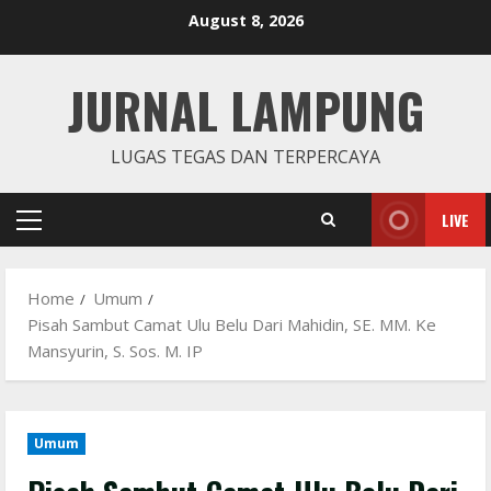
Skip
August 8, 2026
to
content
JURNAL LAMPUNG
LUGAS TEGAS DAN TERPERCAYA
LIVE
Primary
Menu
Home
Umum
Pisah Sambut Camat Ulu Belu Dari Mahidin, SE. MM. Ke
Mansyurin, S. Sos. M. IP
Umum