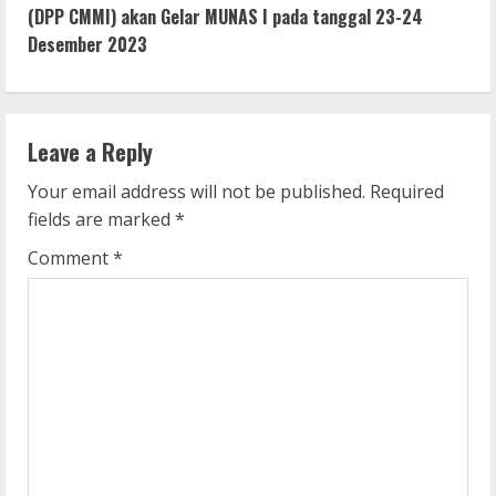
t
(DPP CMMI) akan Gelar MUNAS I pada tanggal 23-24
i
Desember 2023
n
u
Leave a Reply
e
Your email address will not be published.
Required
fields are marked
*
R
Comment
*
e
a
d
i
n