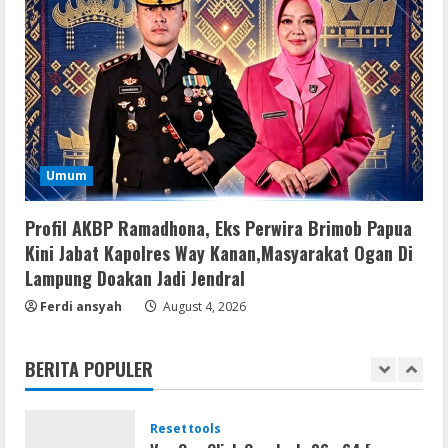
Remux
August 7, 2026
4
Lan
Umum
Dune: Awakening FitGirl Repack +Patch
Direct Link 2026
Profil AKBP Ramadhona, Eks Perwira Brimob Papua
August 7, 2026
5
Kini Jabat Kapolres Way Kanan,Masyarakat Ogan Di
Lampung Doakan Jadi Jendral
Movies
Ferdi ansyah
August 4, 2026
Vertex Force 2026 BRRip UHD DDP5.1
𝐘𝐢𝐟𝐲 𝐌𝐨𝐯𝐢𝐞𝐬 Magnet
BERITA POPULER
August 8, 2026
1
Resettools