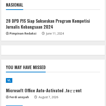
NASIONAL
Jakarta
Nasional
Serialers
VMware Workstation Portable +
28 DPD PJS Siap Sukseskan Program Kompetisi
Activator Final
Jurnalis Kebangsaan 2024
August 6, 2026
5
Pimpinan Redaksi
June 11, 2024
YOU MAY HAVE MISSED
VL
Microsoft Office Auto-Activated .tо𝚛𝚛еnt
Ferdi ansyah
August 7, 2026