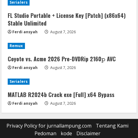
Serialers
FL Studio Portable + License Key [Patch] (x86x64)
Stable Unlimited
Ferdi ansyah
August 7, 2026
Remux
Coyote vs. Acme 2026 Pre-DVDRip 2160𝚙 AVC
Ferdi ansyah
August 7, 2026
Serialers
MATLAB R2024b Crack exe [Full] x64 Bypass
Ferdi ansyah
August 7, 2026
Privacy Policy for jurnallampung.com
Tentang Kami
Pedoman
kode
Disclaimer