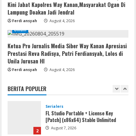
Bypass
Kini Jabat Kapolres Way Kanan,Masyarakat Ogan Di
August 7, 2026
Lampung Doakan Jadi Jendral
4
Ferdi ansyah
August 4, 2026
Serialers
Umum
VMware Workstation Portable +
Activator Final
Ketua Pro Jurnalis Media Siber Way Kanan Apresiasi
August 6, 2026
5
Prestasi Reva Radisya, Putri Ferdiansyah, Lolos di
Unila Jurusan HI
VL
Ferdi ansyah
August 4, 2026
Microsoft Office Auto-Activated
.tо𝚛𝚛еnt
BERITA POPULER
August 7, 2026
1
Serialers
FL Studio Portable + License Key
[Patch] (x86x64) Stable Unlimited
August 7, 2026
2