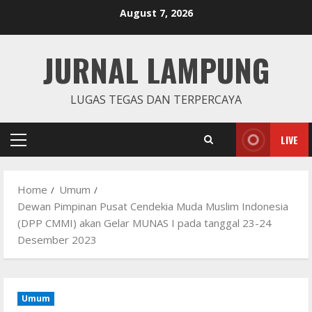
Skip
August 7, 2026
to
content
JURNAL LAMPUNG
LUGAS TEGAS DAN TERPERCAYA
LIVE
Primary
Menu
Home
Umum
Dewan Pimpinan Pusat Cendekia Muda Muslim Indonesia
(DPP CMMI) akan Gelar MUNAS I pada tanggal 23-24
Desember 2023
Umum