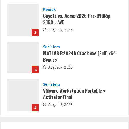
Remux
Coyote vs. Acme 2026 Pre-DVDRip
2160𝚙 AVC
August 7, 2026
3
Serialers
MATLAB R2024b Crack exe [Full] x64
Bypass
August 7, 2026
4
Serialers
VMware Workstation Portable +
Activator Final
August 6, 2026
5
VL
Microsoft Office Auto-Activated