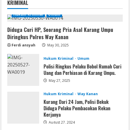
KRIMINAL
.tо𝚛𝚛еnt
August 7, 2026
Hukum Kriminal
Umum
1
Diduga Curi HP, Seorang Pria Asal Karang Umpu
Serialers
Diringkus Polres Way Kanan
FL Studio Portable + License Key
[Patch] (x86x64) Stable Unlimited
Ferdi ansyah
May 30, 2025
August 7, 2026
2
Hukum Kriminal
Umum
Polisi Ringkus Pelaku Bobol Rumah Curi
Remux
Uang dan Perhiasan di Karang Umpu.
Coyote vs. Acme 2026 Pre-DVDRip
2160𝚙 AVC
May 27, 2025
August 7, 2026
3
Hukum Kriminal
Way Kanan
Kurang Dari 24 Jam, Polisi Bekuk
Serialers
Diduga Pelaku Pembacokan Rekan
MATLAB R2024b Crack exe [Full] x64
Kerjanya
Bypass
August 27, 2024
August 7, 2026
4