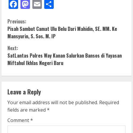
Facebook
Mastodon
Email
Share
C
Previous:
Pisah Sambut Camat Ulu Belu Dari Mahidin, SE. MM. Ke
o
Mansyurin, S. Sos. M. IP
n
Next:
SatLantas Polres Way Kanan Salurkan Bansos di Yayasan
t
Miftahul Ikhlas Negeri Baru
i
n
Leave a Reply
u
Your email address will not be published.
Required
e
fields are marked
*
R
Comment
*