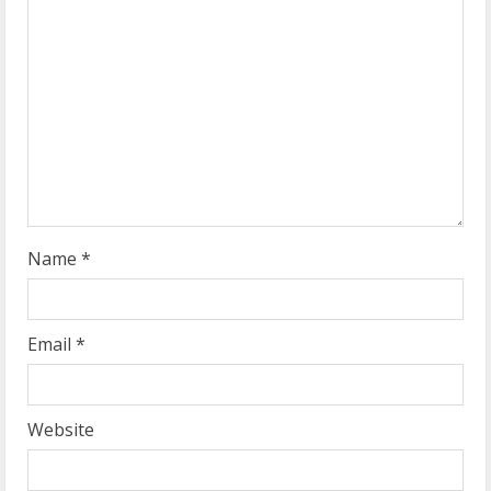
e
a
d
i
n
g
Name
*
Email
*
Website