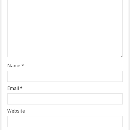
a
d
i
n
g
Name
*
Email
*
Website