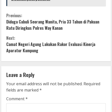
C
Previous:
Diduga Cabuli Seorang Wanita, Pria 33 Tahun di Pakuan
o
Ratu Diringkus Polres Way Kanan
n
Next:
Camat Negeri Agung Lakukan Rakor Evaluasi Kinerja
t
Aparatur Kampung
i
n
Leave a Reply
u
Your email address will not be published.
Required
e
fields are marked
*
R
Comment
*
e