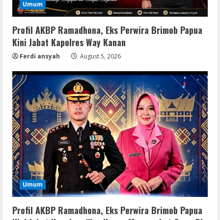
Umum
Profil AKBP Ramadhona, Eks Perwira Brimob Papua
Kini Jabat Kapolres Way Kanan
Ferdi ansyah
August 5, 2026
Umum
Serialers
Profil AKBP Ramadhona, Eks Perwira Brimob Papua
FL Studio Portable + License Key