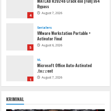
Bypass
August 7, 2026
4
Serialers
VMware Workstation Portable +
Activator Final
August 6, 2026
5
VL
Microsoft Office Auto-Activated
.tо𝚛𝚛еnt
August 7, 2026
1
Serialers
FL Studio Portable + License Key
KRIMINAL
[Patch] (x86x64) Stable Unlimited
August 7, 2026
2