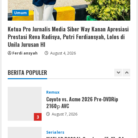
VL
Umum
Microsoft Office Auto-Activated
.tо𝚛𝚛еnt
Ketua Pro Jurnalis Media Siber Way Kanan Apresiasi
August 7, 2026
1
Prestasi Reva Radisya, Putri Ferdiansyah, Lolos di
Unila Jurusan HI
Serialers
Ferdi ansyah
August 4, 2026
FL Studio Portable + License Key
[Patch] (x86x64) Stable Unlimited
BERITA POPULER
August 7, 2026
2
Remux
Coyote vs. Acme 2026 Pre-DVDRip
2160𝚙 AVC
August 7, 2026
3
Serialers
MATLAB R2024b Crack exe [Full] x64