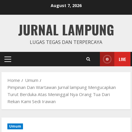
Skip
August 7, 2026
to
content
JURNAL LAMPUNG
LUGAS TEGAS DAN TERPERCAYA
LIVE
Primary
Menu
Home
Umum
Pimpinan Dan Wartawan Jurnal lampung Mengucapkan
Turut Berduka Atas Meninggal Nya Orang Tua Dari
Rekan Kami Sedi Irawan
Umum