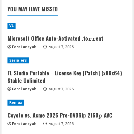
YOU MAY HAVE MISSED
VL
Microsoft Office Auto-Activated .tо𝚛𝚛еnt
Ferdi ansyah
August 7, 2026
Serialers
FL Studio Portable + License Key [Patch] (x86x64)
Stable Unlimited
Ferdi ansyah
August 7, 2026
Remux
Coyote vs. Acme 2026 Pre-DVDRip 2160𝚙 AVC
Ferdi ansyah
August 7, 2026