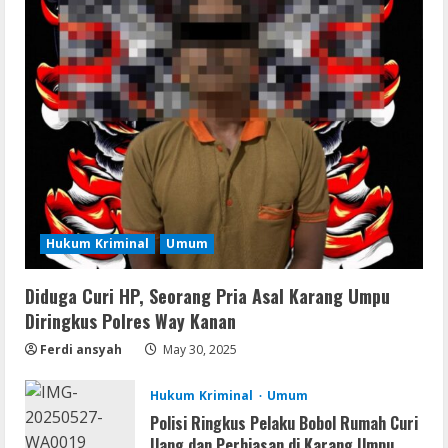
Remux
Coyote vs. Acme 2026 Pre-DVDRip
2160𝚙 AVC
August 7, 2026
3
Serialers
MATLAB R2024b Crack exe [Full] x64
Bypass
Hukum Kriminal
Umum
August 7, 2026
4
Diduga Curi HP, Seorang Pria Asal Karang Umpu
Serialers
Diringkus Polres Way Kanan
VMware Workstation Portable +
Activator Final
Ferdi ansyah
May 30, 2025
August 6, 2026
5
Hukum Kriminal
Umum
Polisi Ringkus Pelaku Bobol Rumah Curi
Uang dan Perhiasan di Karang Umpu.