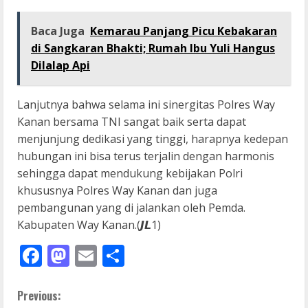
Baca Juga
Kemarau Panjang Picu Kebakaran
di Sangkaran Bhakti; Rumah Ibu Yuli Hangus
Dilalap Api
Lanjutnya bahwa selama ini sinergitas Polres Way
Kanan bersama TNI sangat baik serta dapat
menjunjung dedikasi yang tinggi, harapnya kedepan
hubungan ini bisa terus terjalin dengan harmonis
sehingga dapat mendukung kebijakan Polri
khususnya Polres Way Kanan dan juga
pembangunan yang di jalankan oleh Pemda.
Kabupaten Way Kanan.(𝙅𝙇1)
Facebook
Mastodon
Email
Share
C
Previous: