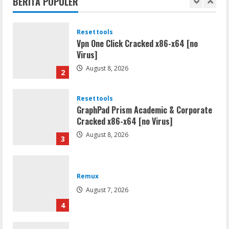
BERITA POPULER
August 8, 2026
1
Resettools
Vpn One Click Cracked x86-x64 [no
Virus]
August 8, 2026
2
Resettools
GraphPad Prism Academic & Corporate
Cracked x86-x64 [no Virus]
August 8, 2026
3
Remux
August 7, 2026
4