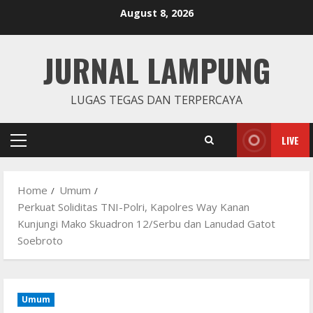
Skip
August 8, 2026
to
content
JURNAL LAMPUNG
LUGAS TEGAS DAN TERPERCAYA
LIVE
Primary
Menu
Home
Umum
Perkuat Soliditas TNI-Polri, Kapolres Way Kanan
Kunjungi Mako Skuadron 12/Serbu dan Lanudad Gatot
Soebroto
Umum