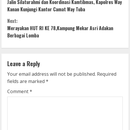
Jalin Silaturahmi dan Koordinasi Kamtibmas, Kapolres Way
o
Kanan Kunjungi Kantor Camat Way Tuba
n
Next:
Merayakan HUT RI KE 78,Kampung Mekar Asri Adakan
t
Berbagai Lomba
i
n
Leave a Reply
u
Your email address will not be published.
Required
e
fields are marked
*
R
Comment
*
e
a