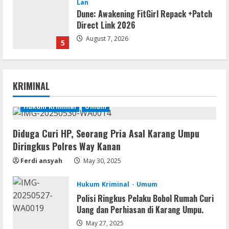
Lan
Dune: Awakening FitGirl Repack +Patch
Direct Link 2026
August 7, 2026
5
Movies
Vertex Force 2026 BRRip UHD DDP5.1
KRIMINAL
𝐘𝐢𝐟𝐲 𝐌𝐨𝐯𝐢𝐞𝐬 Magnet
August 8, 2026
Hukum Kriminal
Umum
1
Diduga Curi HP, Seorang Pria Asal Karang Umpu
Resettools
Diringkus Polres Way Kanan
Vpn One Click Cracked x86-x64 [no
Virus]
Ferdi ansyah
May 30, 2025
August 8, 2026
2
Hukum Kriminal
Umum
Polisi Ringkus Pelaku Bobol Rumah Curi
Resettools
Uang dan Perhiasan di Karang Umpu.
GraphPad Prism Academic & Corporate
Cracked x86-x64 [no Virus]
May 27, 2025