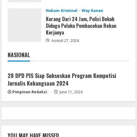
August 8, 2026
3
Hukum Kriminal
Way Kanan
Kurang Dari 24 Jam, Polisi Bekuk
Diduga Pelaku Pembacokan Rekan
Remux
Kerjanya
August 7, 2026
August 27, 2024
4
NASIONAL
Jakarta
Nasional
Lan
Dune: Awakening FitGirl Repack +Patch
28 DPD PJS Siap Sukseskan Program Kompetisi
Direct Link 2026
Jurnalis Kebangsaan 2024
August 7, 2026
5
Pimpinan Redaksi
June 11, 2024
YOU MAY HAVE MISSED