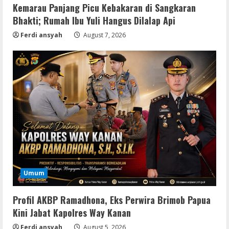
Kemarau Panjang Picu Kebakaran di Sangkaran
Bhakti; Rumah Ibu Yuli Hangus Dilalap Api
Ferdi ansyah
August 7, 2026
Resettools
Vpn One Click Cracked x86-x64 [no
Umum
Virus]
August 8, 2026
2
Profil AKBP Ramadhona, Eks Perwira Brimob Papua
Kini Jabat Kapolres Way Kanan
Resettools
Ferdi ansyah
August 5, 2026