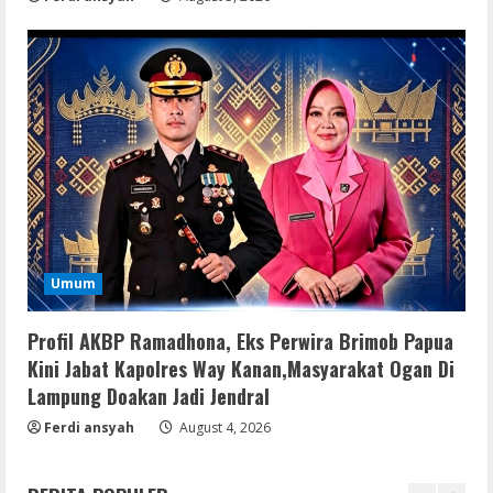
GraphPad Prism Academic & Corporate
Cracked x86-x64 [no Virus]
August 8, 2026
3
Remux
August 7, 2026
4
Lan
Umum
Dune: Awakening FitGirl Repack +Patch
Direct Link 2026
Profil AKBP Ramadhona, Eks Perwira Brimob Papua
August 7, 2026
5
Kini Jabat Kapolres Way Kanan,Masyarakat Ogan Di
Lampung Doakan Jadi Jendral
Movies
Ferdi ansyah
August 4, 2026
Vertex Force 2026 BRRip UHD DDP5.1
𝐘𝐢𝐟𝐲 𝐌𝐨𝐯𝐢𝐞𝐬 Magnet