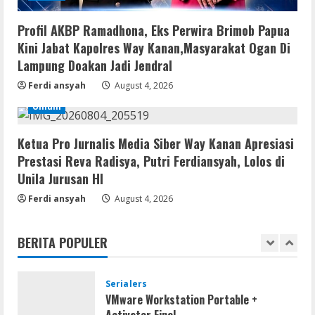
Serialers
Ableton Live Crack + Portable Windows
Profil AKBP Ramadhona, Eks Perwira Brimob Papua
10 (x32x64)
Kini Jabat Kapolres Way Kanan,Masyarakat Ogan Di
August 6, 2026
Lampung Doakan Jadi Jendral
4
Ferdi ansyah
August 4, 2026
Lan
Umum
Assassin’s Creed Shadows Digital
Deluxe Edition Cracked Rune Release
for Desktop
Ketua Pro Jurnalis Media Siber Way Kanan Apresiasi
5
Prestasi Reva Radisya, Putri Ferdiansyah, Lolos di
August 6, 2026
Unila Jurusan HI
Serialers
Ferdi ansyah
August 4, 2026
MATLAB R2024b Crack exe [Full] x64
Bypass
BERITA POPULER
August 7, 2026
1
Serialers
VMware Workstation Portable +