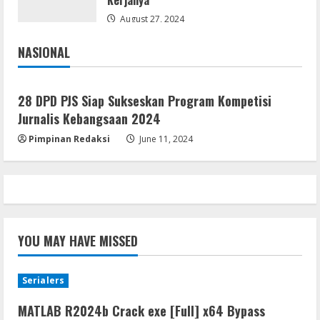
10 (x32x64)
August 27, 2024
August 6, 2026
4
NASIONAL
Jakarta
Nasional
Lan
Assassin’s Creed Shadows Digital
Deluxe Edition Cracked Rune Release
28 DPD PJS Siap Sukseskan Program Kompetisi
for Desktop
Jurnalis Kebangsaan 2024
5
August 6, 2026
Pimpinan Redaksi
June 11, 2024
YOU MAY HAVE MISSED
Serialers
MATLAB R2024b Crack exe [Full] x64 Bypass