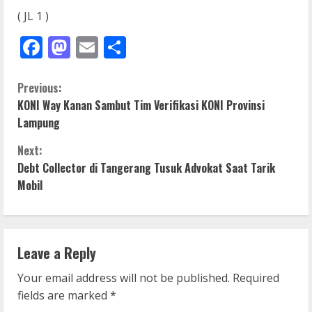
( JL 1 )
Facebook
Mastodon
Email
Share
C
Previous:
KONI Way Kanan Sambut Tim Verifikasi KONI Provinsi
o
Lampung
n
Next:
Debt Collector di Tangerang Tusuk Advokat Saat Tarik
t
Mobil
i
n
Leave a Reply
u
Your email address will not be published.
Required
e
fields are marked
*