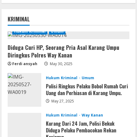
Serialers
MATLAB R2024b Crack exe [Full] x64
KRIMINAL
Bypass
August 7, 2026
Hukum Kriminal
Umum
1
Diduga Curi HP, Seorang Pria Asal Karang Umpu
Serialers
Diringkus Polres Way Kanan
VMware Workstation Portable +
Activator Final
Ferdi ansyah
May 30, 2025
August 6, 2026
2
Hukum Kriminal
Umum
Polisi Ringkus Pelaku Bobol Rumah Curi
Serialers
Uang dan Perhiasan di Karang Umpu.
MATLAB Crack + Portable Clean
Premium
May 27, 2025
August 6, 2026
3
Hukum Kriminal
Way Kanan
Kurang Dari 24 Jam, Polisi Bekuk
Serialers
Diduga Pelaku Pembacokan Rekan
Ableton Live Crack + Portable Windows
Kerjanya