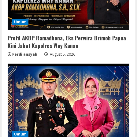
Umum
Profil AKBP Ramadhona, Eks Perwira Brimob Papua
Kini Jabat Kapolres Way Kanan
Ferdi ansyah
August 5, 2026
Serialers
VMware Workstation Portable +
Activator Final
August 6, 2026
2
Serialers
MATLAB Crack + Portable Clean
Premium
August 6, 2026
3
Umum