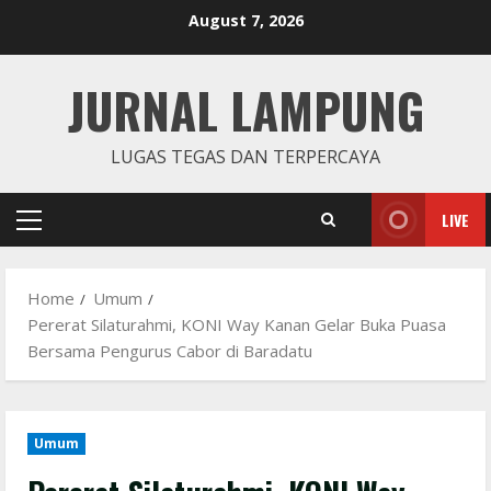
Skip
August 7, 2026
to
content
JURNAL LAMPUNG
LUGAS TEGAS DAN TERPERCAYA
LIVE
Primary
Menu
Home
Umum
Pererat Silaturahmi, KONI Way Kanan Gelar Buka Puasa
Bersama Pengurus Cabor di Baradatu
Umum