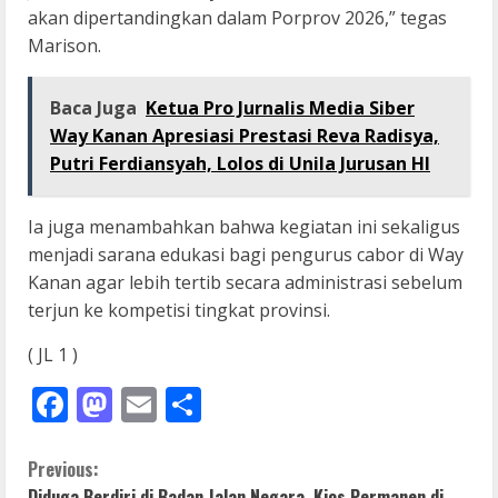
akan dipertandingkan dalam Porprov 2026,” tegas
Marison.
Baca Juga
Ketua Pro Jurnalis Media Siber
Way Kanan Apresiasi Prestasi Reva Radisya,
Putri Ferdiansyah, Lolos di Unila Jurusan HI
Ia juga menambahkan bahwa kegiatan ini sekaligus
menjadi sarana edukasi bagi pengurus cabor di Way
Kanan agar lebih tertib secara administrasi sebelum
terjun ke kompetisi tingkat provinsi.
( JL 1 )
Facebook
Mastodon
Email
Share
C
Previous:
Diduga Berdiri di Badan Jalan Negara, Kios Permanen di