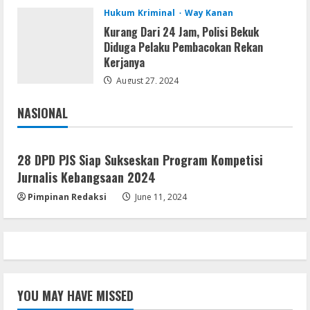
August 7, 2026
3
Hukum Kriminal
Way Kanan
Kurang Dari 24 Jam, Polisi Bekuk
Serialers
Diduga Pelaku Pembacokan Rekan
FL Studio Portable + License Key
Kerjanya
[Patch] (x86x64) Stable Unlimited
August 27, 2024
August 7, 2026
4
NASIONAL
Jakarta
Nasional
Remux
Coyote vs. Acme 2026 Pre-DVDRip
28 DPD PJS Siap Sukseskan Program Kompetisi
2160𝚙 AVC
Jurnalis Kebangsaan 2024
August 7, 2026
5
Pimpinan Redaksi
June 11, 2024
YOU MAY HAVE MISSED