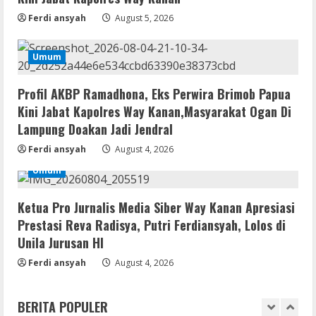
.tо𝚛𝚛еnt
Ferdi ansyah
August 5, 2026
August 7, 2026
3
Umum
Serialers
FL Studio Portable + License Key
Profil AKBP Ramadhona, Eks Perwira Brimob Papua
[Patch] (x86x64) Stable Unlimited
Kini Jabat Kapolres Way Kanan,Masyarakat Ogan Di
August 7, 2026
Lampung Doakan Jadi Jendral
4
Ferdi ansyah
August 4, 2026
Remux
Umum
Coyote vs. Acme 2026 Pre-DVDRip
2160𝚙 AVC
Ketua Pro Jurnalis Media Siber Way Kanan Apresiasi
August 7, 2026
5
Prestasi Reva Radisya, Putri Ferdiansyah, Lolos di
Unila Jurusan HI
Serialers
Ferdi ansyah
August 4, 2026
Adobe Acrobat Pro 2021 Portable only
[100% Worked] [Windows] 2025
BERITA POPULER
August 7, 2026
1