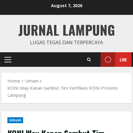
Skip
August 7, 2026
to
content
JURNAL LAMPUNG
LUGAS TEGAS DAN TERPERCAYA
LIVE
Primary
Menu
Home
Umum
KONI Way Kanan Sambut Tim Verifikasi KONI Provinsi
Lampung
Umum