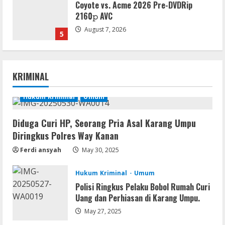
Coyote vs. Acme 2026 Pre-DVDRip
2160𝚙 AVC
August 7, 2026
5
Serialers
Adobe Acrobat Pro 2021 Portable only
KRIMINAL
[100% Worked] [Windows] 2025
August 7, 2026
Hukum Kriminal
Umum
1
Diduga Curi HP, Seorang Pria Asal Karang Umpu
VL
Diringkus Polres Way Kanan
Office 2021 Home & Student 64 bit ISO
Image .tоr𝚛еnt
Ferdi ansyah
May 30, 2025
August 7, 2026
2
Hukum Kriminal
Umum
Polisi Ringkus Pelaku Bobol Rumah Curi
VL
Uang dan Perhiasan di Karang Umpu.
Microsoft Office Auto-Activated
.tо𝚛𝚛еnt
May 27, 2025