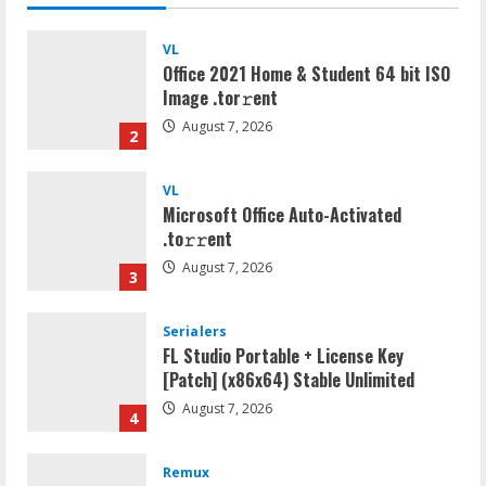
VL
Office 2021 Home & Student 64 bit ISO
Image .tоr𝚛еnt
August 7, 2026
2
VL
Microsoft Office Auto-Activated
.tо𝚛𝚛еnt
August 7, 2026
3
Serialers
FL Studio Portable + License Key
[Patch] (x86x64) Stable Unlimited
August 7, 2026
4
Remux