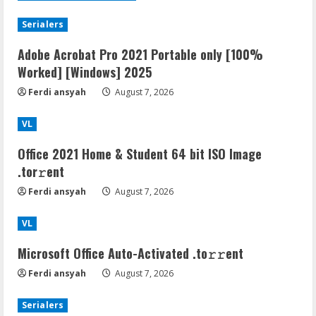
Serialers
Adobe Acrobat Pro 2021 Portable only [100%
Worked] [Windows] 2025
Ferdi ansyah
August 7, 2026
VL
Office 2021 Home & Student 64 bit ISO Image
.tоr𝚛еnt
Ferdi ansyah
August 7, 2026
VL
Microsoft Office Auto-Activated .tо𝚛𝚛еnt
Ferdi ansyah
August 7, 2026
Serialers