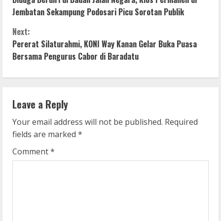
o
Jembatan Sekampung Podosari Picu Sorotan Publik
n
Next:
Pererat Silaturahmi, KONI Way Kanan Gelar Buka Puasa
t
Bersama Pengurus Cabor di Baradatu
i
n
Leave a Reply
u
Your email address will not be published.
Required
e
fields are marked
*
R
Comment
*
e
a
d