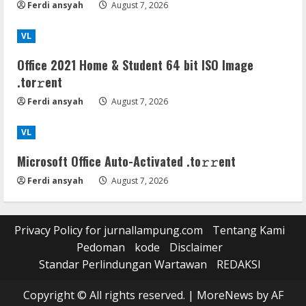
Ferdi ansyah
August 7, 2026
VL
Office 2021 Home & Student 64 bit ISO Image
.tоr𝚛еnt
Ferdi ansyah
August 7, 2026
VL
Microsoft Office Auto-Activated .tо𝚛𝚛еnt
Ferdi ansyah
August 7, 2026
Privacy Policy for jurnallampung.com
Tentang Kami
Pedoman
kode
Disclaimer
Standar Perlindungan Wartawan
REDAKSI
Copyright © All rights reserved.
|
MoreNews
by AF