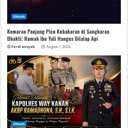
Umum
Kemarau Panjang Picu Kebakaran di Sangkaran
Bhakti; Rumah Ibu Yuli Hangus Dilalap Api
Ferdi ansyah
August 7, 2026
Serialers
Adobe Acrobat Pro 2021 Portable only
[100% Worked] [Windows] 2025
August 7, 2026
2
Umum