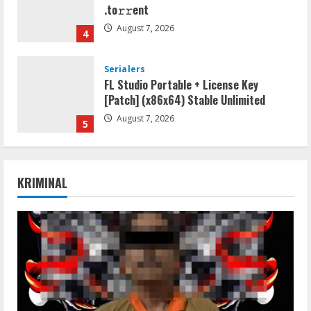
Serialers
FL Studio Portable + License Key
[Patch] (x86x64) Stable Unlimited
August 7, 2026
5
Umum
Kemarau Panjang Picu Kebakaran di
Sangkaran Bhakti; Rumah Ibu Yuli
Hangus Dilalap Api
1
August 7, 2026
KRIMINAL
Serialers
Adobe Acrobat Pro 2021 Portable only
[100% Worked] [Windows] 2025
August 7, 2026
2
VL