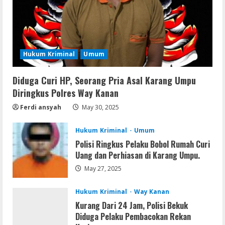
Office 2021 Home & Student 64 bit ISO
Image .tоr𝚛еnt
August 7, 2026
3
Hukum Kriminal
Umum
VL
Microsoft Office Auto-Activated
.tо𝚛𝚛еnt
Diduga Curi HP, Seorang Pria Asal Karang Umpu
Diringkus Polres Way Kanan
August 7, 2026
4
Ferdi ansyah
May 30, 2025
Serialers
Hukum Kriminal
Umum
FL Studio Portable + License Key
Polisi Ringkus Pelaku Bobol Rumah Curi
[Patch] (x86x64) Stable Unlimited
Uang dan Perhiasan di Karang Umpu.
August 7, 2026
5
May 27, 2025
Hukum Kriminal
Way Kanan
Kurang Dari 24 Jam, Polisi Bekuk
Diduga Pelaku Pembacokan Rekan