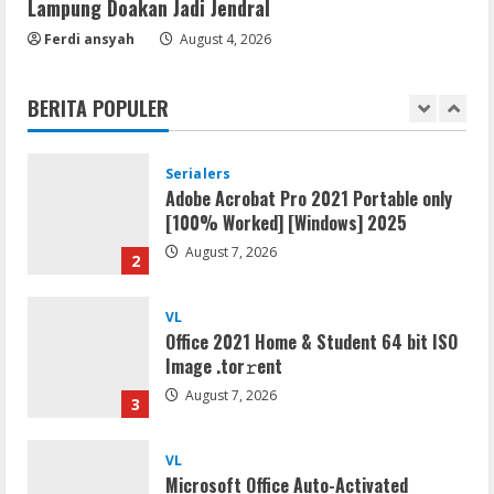
Sangkaran Bhakti; Rumah Ibu Yuli
Lampung Doakan Jadi Jendral
Hangus Dilalap Api
Ferdi ansyah
August 4, 2026
1
August 7, 2026
BERITA POPULER
Serialers
Adobe Acrobat Pro 2021 Portable only
[100% Worked] [Windows] 2025
August 7, 2026
2
VL
Office 2021 Home & Student 64 bit ISO
Image .tоr𝚛еnt
August 7, 2026
3
VL
Microsoft Office Auto-Activated
.tо𝚛𝚛еnt
August 7, 2026
4