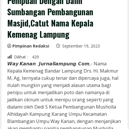
Penipuan Dengan Dalih
Sumbangan Pembangunan
Masjid,Catut Nama Kepala
Kemenag Lampung
Pimpinan Redaksi
September 19, 2023
Dilihat :
429
𝙒𝙖𝙮 𝙆𝙖𝙣𝙖𝙣 . 𝙅𝙪𝙧𝙣𝙖𝙡𝙡𝙖𝙢𝙥𝙪𝙣𝙜. 𝘾𝙤𝙢,- Nama
Kepala Kemenag Bandar Lampung Drs. Hi. Makmur
M, Ag, ternyata cukup tenar dan dipercaya juga, hal
itulah mungkin yang menjadi alasan utama bagi
penipu untuk menjadikan poto dan namanya di
jadikan oknum untuk menipu orang seperti yang
dialami oleh Dedi S Ketua Pembangunan Musholla
Alhidayah Kampung Karang Umpu Kecamatan
Blambangan Umpu Way Kanan, dengan menjanjikan
akan membantu panitia pembangunan Musholla.