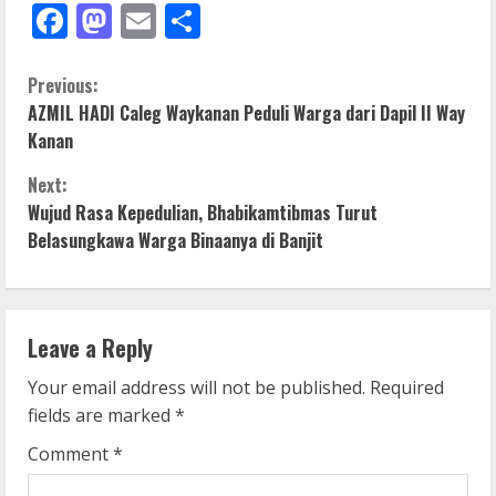
Facebook
Mastodon
Email
Share
C
Previous:
AZMIL HADI Caleg Waykanan Peduli Warga dari Dapil II Way
o
Kanan
n
Next:
Wujud Rasa Kepedulian, Bhabikamtibmas Turut
t
Belasungkawa Warga Binaanya di Banjit
i
n
Leave a Reply
u
Your email address will not be published.
Required
e
fields are marked
*
R
Comment
*