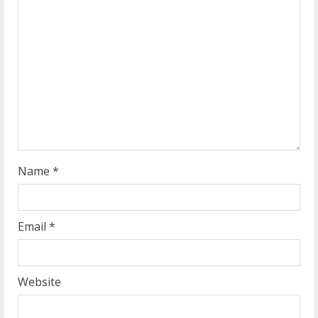
e
a
d
i
n
g
Name
*
Email
*
Website