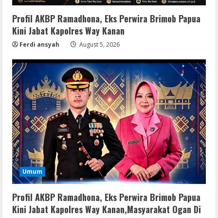
VL
Profil AKBP Ramadhona, Eks Perwira Brimob Papua
Office 2021 Home & Student 64 bit ISO
Kini Jabat Kapolres Way Kanan
Image .tоr𝚛еnt
Ferdi ansyah
August 5, 2026
August 7, 2026
3
VL
Microsoft Office Auto-Activated
.tо𝚛𝚛еnt
August 7, 2026
4
Serialers
FL Studio Portable + License Key
[Patch] (x86x64) Stable Unlimited
Umum
August 7, 2026
5
Profil AKBP Ramadhona, Eks Perwira Brimob Papua
Umum
Kini Jabat Kapolres Way Kanan,Masyarakat Ogan Di
Kemarau Panjang Picu Kebakaran di