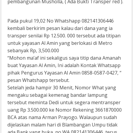
pembangunan Musholla, ( Ada Bukti Transper red ).
Pada pukul 19,02 No Whatshapp 082141306446
kembali berkirim pesan kalau dari dana yang ia
transper senilai Rp 12.500. 000 tersebut ada titipan
untuk yayasan Al Amin yang berlokasi di Metro
sebanyak Rp, 3,500.000
“Mohon ma’af ini sekaligus saya titip dana Amanah
buat Yayasan Al Amin, Ini adalah Kontak Whatsapp
pihak Pengurus Yayasan Al Amin 0858-0587-0427, “
pesan Whatshapp tersebut.
Setelah jeda hampir 30 Menit, Nomor What yang
mengaku sebagai kemenag bandar lampung
tersebut meminta Dedi untuk segera mentransper
uang Rp 3.500.000 ke Nomor Rekening 3661870000
BCA atas nama Arman Prayogo. Walaupun sudah
dijelaskan malam hari di Blambangan Umpu tidak
ada Bank yang buka, no WA 082141306446, terus