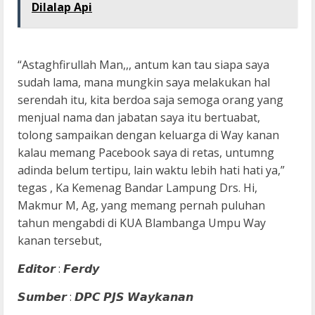
Dilalap Api
“Astaghfirullah Man,,, antum kan tau siapa saya
sudah lama, mana mungkin saya melakukan hal
serendah itu, kita berdoa saja semoga orang yang
menjual nama dan jabatan saya itu bertuabat,
tolong sampaikan dengan keluarga di Way kanan
kalau memang Pacebook saya di retas, untumng
adinda belum tertipu, lain waktu lebih hati hati ya,”
tegas , Ka Kemenag Bandar Lampung Drs. Hi,
Makmur M, Ag, yang memang pernah puluhan
tahun mengabdi di KUA Blambanga Umpu Way
kanan tersebut,
𝙀𝙙𝙞𝙩𝙤𝙧 : 𝙁𝙚𝙧𝙙𝙮
𝙎𝙪𝙢𝙗𝙚𝙧 : 𝘿𝙋𝘾 𝙋𝙅𝙎 𝙒𝙖𝙮𝙠𝙖𝙣𝙖𝙣