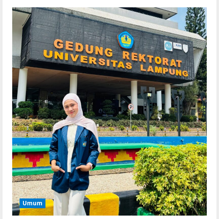
Serialers
FL Studio Portable + License Key
[Patch] (x86x64) Stable Unlimited
August 7, 2026
2
Remux
Coyote vs. Acme 2026 Pre-DVDRip
2160𝚙 AVC
August 7, 2026
3
Serialers
MATLAB R2024b Crack exe [Full] x64
Bypass
August 7, 2026
4
Serialers
Umum
VMware Workstation Portable +