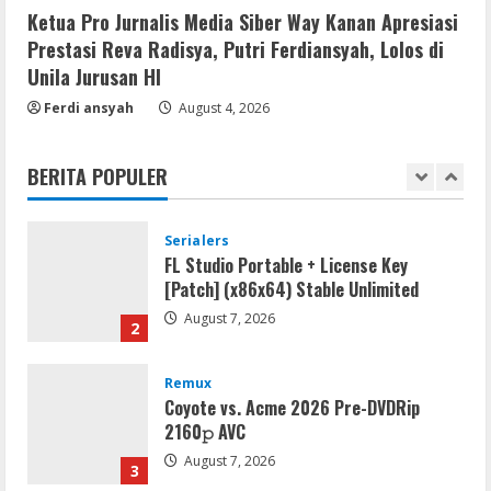
Activator Final
Ketua Pro Jurnalis Media Siber Way Kanan Apresiasi
August 6, 2026
5
Prestasi Reva Radisya, Putri Ferdiansyah, Lolos di
Unila Jurusan HI
VL
Ferdi ansyah
August 4, 2026
Microsoft Office Auto-Activated
.tо𝚛𝚛еnt
BERITA POPULER
August 7, 2026
1
Serialers
FL Studio Portable + License Key
[Patch] (x86x64) Stable Unlimited
August 7, 2026
2
Remux
Coyote vs. Acme 2026 Pre-DVDRip
2160𝚙 AVC
August 7, 2026
3