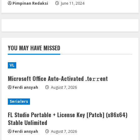
Pimpinan Redaksi
June 11, 2024
YOU MAY HAVE MISSED
VL
Microsoft Office Auto-Activated .tо𝚛𝚛еnt
Ferdi ansyah
August 7, 2026
Serialers
FL Studio Portable + License Key [Patch] (x86x64)
Stable Unlimited
Ferdi ansyah
August 7, 2026