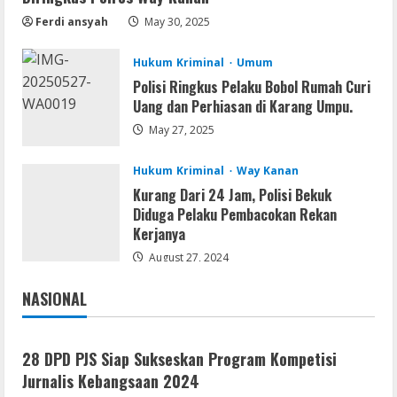
[Patch] (x86x64) Stable Unlimited
Ferdi ansyah
May 30, 2025
August 7, 2026
2
Hukum Kriminal
Umum
Polisi Ringkus Pelaku Bobol Rumah Curi
Remux
Uang dan Perhiasan di Karang Umpu.
Coyote vs. Acme 2026 Pre-DVDRip
2160𝚙 AVC
May 27, 2025
August 7, 2026
3
Hukum Kriminal
Way Kanan
Kurang Dari 24 Jam, Polisi Bekuk
Serialers
Diduga Pelaku Pembacokan Rekan
MATLAB R2024b Crack exe [Full] x64
Kerjanya
Bypass
August 27, 2024
August 7, 2026
4
NASIONAL
Jakarta
Nasional
Serialers
VMware Workstation Portable +
28 DPD PJS Siap Sukseskan Program Kompetisi
Activator Final
Jurnalis Kebangsaan 2024
August 6, 2026
5