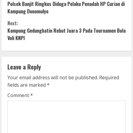
Polsek Banjit Ringkus Diduga Pelaku Penadah HP Curian di
o
Kampung Donomulyo
n
Next:
Kampung Gedungbatin Rebut Juara 3 Pada Tournamen Bola
t
Voli KNPI
i
n
Leave a Reply
u
Your email address will not be published.
Required
e
fields are marked
*
R
Comment
*
e
a