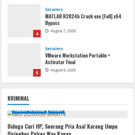
Serialers
MATLAB R2024b Crack exe [Full] x64
Bypass
August 7, 2026
4
Serialers
VMware Workstation Portable +
Activator Final
August 6, 2026
5
VL
Microsoft Office Auto-Activated
KRIMINAL
.tо𝚛𝚛еnt
August 7, 2026
Hukum Kriminal
Umum
1
Diduga Curi HP, Seorang Pria Asal Karang Umpu
Serialers
Diringkus Polres Way Kanan
FL Studio Portable + License Key