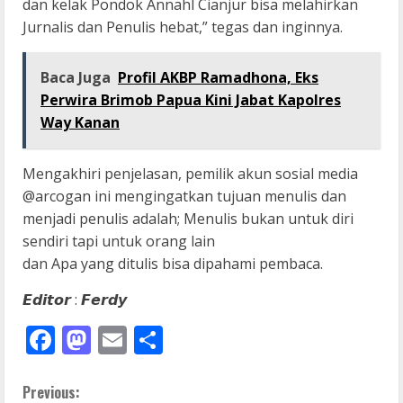
dan kelak Pondok Annahl Cianjur bisa melahirkan
Jurnalis dan Penulis hebat,” tegas dan inginnya.
Baca Juga
Profil AKBP Ramadhona, Eks
Perwira Brimob Papua Kini Jabat Kapolres
Way Kanan
Mengakhiri penjelasan, pemilik akun sosial media
@arcogan ini mengingatkan tujuan menulis dan
menjadi penulis adalah; Menulis bukan untuk diri
sendiri tapi untuk orang lain
dan Apa yang ditulis bisa dipahami pembaca.
𝙀𝙙𝙞𝙩𝙤𝙧 : 𝙁𝙚𝙧𝙙𝙮
Facebook
Mastodon
Email
Share
C
Previous: