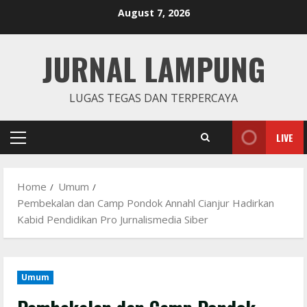
Skip
August 7, 2026
to
content
JURNAL LAMPUNG
LUGAS TEGAS DAN TERPERCAYA
LIVE
Primary
Menu
Home
Umum
Pembekalan dan Camp Pondok Annahl Cianjur Hadirkan
Kabid Pendidikan Pro Jurnalismedia Siber
Umum