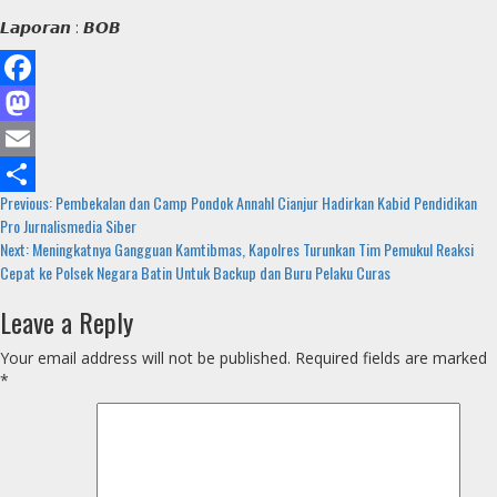
𝙇𝙖𝙥𝙤𝙧𝙖𝙣 : 𝘽𝙊𝘽
Facebook
Mastodon
Email
Continue
Previous:
Pembekalan dan Camp Pondok Annahl Cianjur Hadirkan Kabid Pendidikan
Share
Pro Jurnalismedia Siber
Reading
Next:
Meningkatnya Gangguan Kamtibmas, Kapolres Turunkan Tim Pemukul Reaksi
Cepat ke Polsek Negara Batin Untuk Backup dan Buru Pelaku Curas
Leave a Reply
Your email address will not be published.
Required fields are marked
*