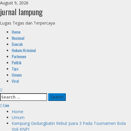
Skip
August 9, 2026
to
jurnal lampung
content
Lugas Tegas dan Terpercaya
Primary
Home
Menu
Nasional
Daerah
Hukum Kriminal
Parlemen
Politik
Tips
Umum
Viral
Search
for:
Live
Home
Umum
Kampung Gedungbatin Rebut Juara 3 Pada Tournamen Bola
Voli KNPI