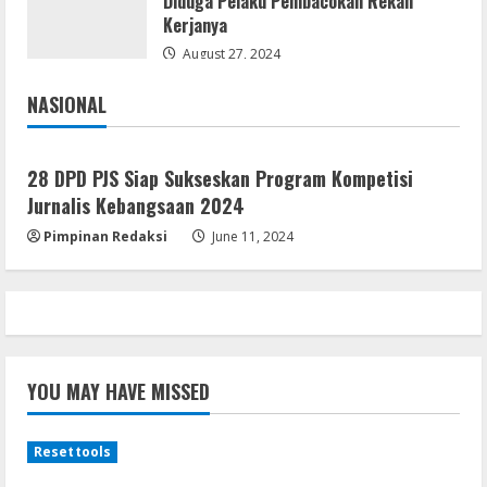
Diduga Pelaku Pembacokan Rekan
Vpn One Click Cracked x86-x64 [no
Kerjanya
Virus]
August 27, 2024
August 8, 2026
4
NASIONAL
Jakarta
Nasional
Resettools
GraphPad Prism Academic & Corporate
28 DPD PJS Siap Sukseskan Program Kompetisi
Cracked x86-x64 [no Virus]
Jurnalis Kebangsaan 2024
August 8, 2026
5
Pimpinan Redaksi
June 11, 2024
YOU MAY HAVE MISSED
Resettools