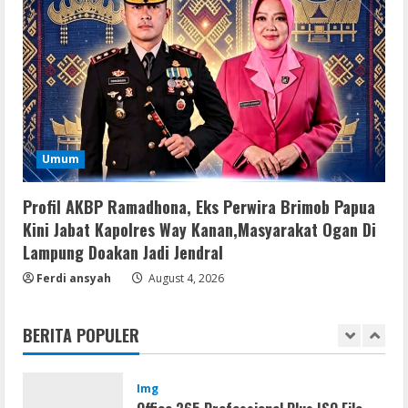
Resettools
Vpn One Click Cracked x86-x64 [no
Virus]
August 8, 2026
4
Resettools
Umum
GraphPad Prism Academic & Corporate
Cracked x86-x64 [no Virus]
Profil AKBP Ramadhona, Eks Perwira Brimob Papua
August 8, 2026
5
Kini Jabat Kapolres Way Kanan,Masyarakat Ogan Di
Lampung Doakan Jadi Jendral
Resettools
Ferdi ansyah
August 4, 2026
Nik Collection (by DxO) Portable [no
Virus] (x64) Reddit
BERITA POPULER
August 8, 2026
1
Img
Office 365 Professional Plus ISO File