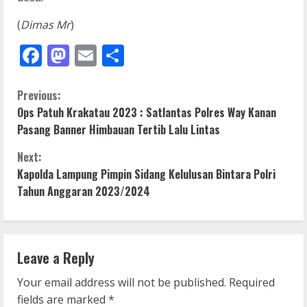
(
Dimas Mr
)
Facebook
Mastodon
Email
Share
C
Previous:
Ops Patuh Krakatau 2023 : Satlantas Polres Way Kanan
o
Pasang Banner Himbauan Tertib Lalu Lintas
n
Next:
Kapolda Lampung Pimpin Sidang Kelulusan Bintara Polri
t
Tahun Anggaran 2023/2024
i
n
Leave a Reply
u
Your email address will not be published.
Required
e
fields are marked
*