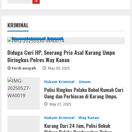
Resettools
Nik Collection (by DxO) Portable [no
KRIMINAL
Virus] (x64) Reddit
August 8, 2026
Hukum Kriminal
Umum
1
Diduga Curi HP, Seorang Pria Asal Karang Umpu
Img
Office 365 Professional Plus ISO File
Diringkus Polres Way Kanan
Multilanguage
Ferdi ansyah
May 30, 2025
August 8, 2026
2
Hukum Kriminal
Umum
Polisi Ringkus Pelaku Bobol Rumah Curi
Movies
Uang dan Perhiasan di Karang Umpu.
Vertex Force 2026 BRRip UHD DDP5.1
𝐘𝐢𝐟𝐲 𝐌𝐨𝐯𝐢𝐞𝐬 Magnet
May 27, 2025
August 8, 2026
3
Hukum Kriminal
Way Kanan
Kurang Dari 24 Jam, Polisi Bekuk
Resettools