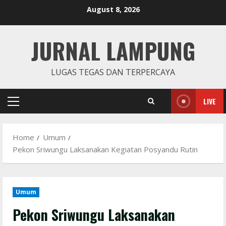
Skip
August 8, 2026
to
content
JURNAL LAMPUNG
LUGAS TEGAS DAN TERPERCAYA
LIVE
Primary
Menu
Home
Umum
Pekon Sriwungu Laksanakan Kegiatan Posyandu Rutin
Umum
Pekon Sriwungu Laksanakan