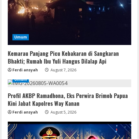
Umum
Kemarau Panjang Picu Kebakaran di Sangkaran
Bhakti; Rumah Ibu Yuli Hangus Dilalap Api
Img
Ferdi ansyah
August 7, 2026
Office 365 Professional Plus ISO File
Umum
Multilanguage
August 8, 2026
2
Profil AKBP Ramadhona, Eks Perwira Brimob Papua
Kini Jabat Kapolres Way Kanan
Movies
Ferdi ansyah
August 5, 2026
Vertex Force 2026 BRRip UHD DDP5.1
𝐘𝐢𝐟𝐲 𝐌𝐨𝐯𝐢𝐞𝐬 Magnet
August 8, 2026
3