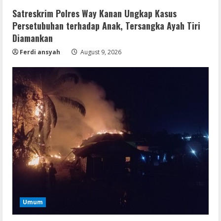
Satreskrim Polres Way Kanan Ungkap Kasus
Persetubuhan terhadap Anak, Tersangka Ayah Tiri
Diamankan
Ferdi ansyah
August 9, 2026
Movies
CAMRip 4KUHD AVC Dual Audio Torr𝐞nt
Umum
August 9, 2026
2