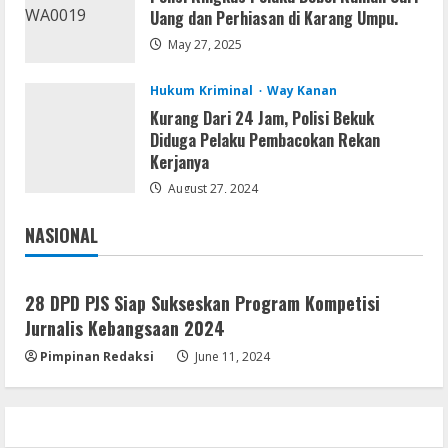
Satreskrim Polres Way Kanan Ungkap
Uang dan Perhiasan di Karang Umpu.
Kasus Persetubuhan terhadap Anak,
May 27, 2025
Tersangka Ayah Tiri Diamankan
3
August 9, 2026
Hukum Kriminal
Way Kanan
Kurang Dari 24 Jam, Polisi Bekuk
Coop
Diduga Pelaku Pembacokan Rekan
Uncharted: Legacy of Thieves
Kerjanya
Collection Compressed Repack 2026
August 27, 2024
August 9, 2026
4
NASIONAL
Jakarta
Nasional
Resettools
Display Changer X Portable + Crack
28 DPD PJS Siap Sukseskan Program Kompetisi
[Final] (x64) Final FileCR
Jurnalis Kebangsaan 2024
August 9, 2026
5
Pimpinan Redaksi
June 11, 2024