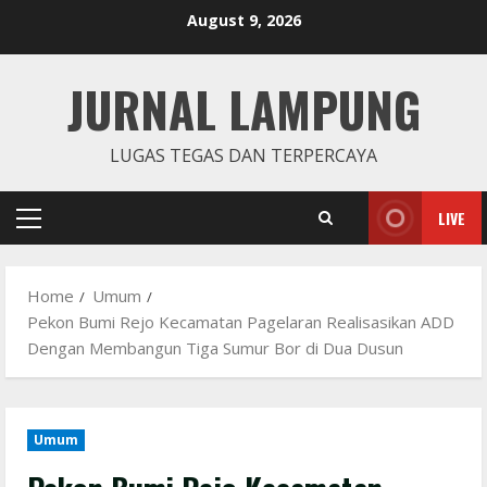
Skip
August 9, 2026
to
content
JURNAL LAMPUNG
LUGAS TEGAS DAN TERPERCAYA
LIVE
Primary
Menu
Home
Umum
Pekon Bumi Rejo Kecamatan Pagelaran Realisasikan ADD
Dengan Membangun Tiga Sumur Bor di Dua Dusun
Umum