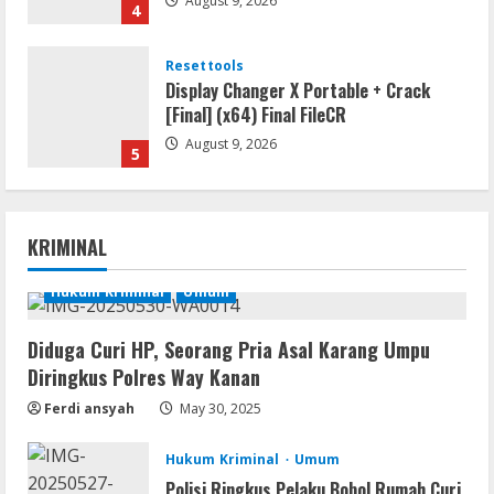
August 9, 2026
4
Resettools
Display Changer X Portable + Crack
[Final] (x64) Final FileCR
August 9, 2026
5
Coop
The Sinking City 2 Cracked Update
KRIMINAL
Repack Updated Desktop Version
.torrent
Hukum Kriminal
Umum
1
August 9, 2026
Diduga Curi HP, Seorang Pria Asal Karang Umpu
Movies
Diringkus Polres Way Kanan
CAMRip 4KUHD AVC Dual Audio Torr𝐞nt
Ferdi ansyah
May 30, 2025
August 9, 2026
2
Hukum Kriminal
Umum
Umum
Polisi Ringkus Pelaku Bobol Rumah Curi