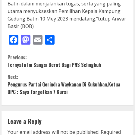
Batin dalam menjalankan tugas, serta yang paling
utama menyukseskan Pemilihan Kepala Kampung
Gedung Batin 10 Mey 2023 mendatang.”tutup Anwar
Basir (BOB)
Facebook
Mastodon
Email
Share
C
Previous:
Ternyata Ini Sangsi Berat Bagi PNS Selingkuh
o
Next:
n
Pengurus Partai Gerindra Waykanan Di Kukuhkan,Ketua
DPC : Saya Targetkan 7 Kursi
t
i
n
Leave a Reply
Your email address will not be published.
Required