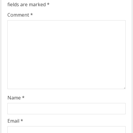
u
fields are marked
*
e
Comment
*
R
e
a
d
i
n
g
Name
*
Email
*