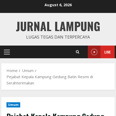
Skip
August 6, 2026
to
content
JURNAL LAMPUNG
LUGAS TEGAS DAN TERPERCAYA
LIVE
Primary
Menu
Home
Umum
Pejabat Kepala Kampung Gedung Batin Resmi di
Serahterimakan
Umum