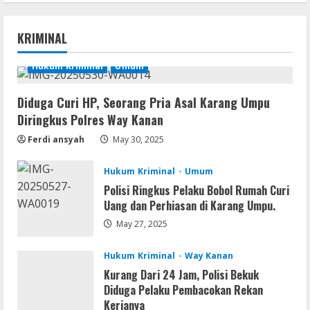
Brimob Papua Kini Jabat Kapolres Way
Kanan
KRIMINAL
1
August 5, 2026
Hukum Kriminal
Umum
Umum
Profil AKBP Ramadhona, Eks Perwira
Brimob Papua Kini Jabat Kapolres Way
Diduga Curi HP, Seorang Pria Asal Karang Umpu
Kanan,Masyarakat Ogan Di Lampung
Diringkus Polres Way Kanan
Doakan Jadi Jendral
2
Ferdi ansyah
May 30, 2025
August 4, 2026
Umum
Hukum Kriminal
Umum
Ketua Pro Jurnalis Media Siber Way
Polisi Ringkus Pelaku Bobol Rumah Curi
Kanan Apresiasi Prestasi Reva Radisya,
Uang dan Perhiasan di Karang Umpu.
Putri Ferdiansyah, Lolos di Unila
Jurusan HI
3
May 27, 2025
August 4, 2026
Umum
Hukum Kriminal
Way Kanan
PLN Tegaskan Tiang Listrik Bukan
Kurang Dari 24 Jam, Polisi Bekuk
Infrastruktur Publik; Provider WiFi
Diduga Pelaku Pembacokan Rekan
Ilegal Diminta Bangun Tiang Mandiri
Kerjanya