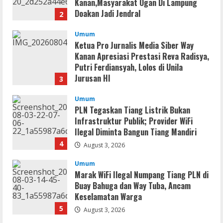
August 4, 2026
Umum
Ketua Pro Jurnalis Media Siber Way
Kanan Apresiasi Prestasi Reva Radisya,
Putri Ferdiansyah, Lolos di Unila
Jurusan HI
3
August 4, 2026
Umum
PLN Tegaskan Tiang Listrik Bukan
Infrastruktur Publik; Provider WiFi
Ilegal Diminta Bangun Tiang Mandiri
4
August 3, 2026
Umum
Marak WiFi Ilegal Numpang Tiang PLN di
Buay Bahuga dan Way Tuba, Ancam
Keselamatan Warga
5
August 3, 2026
Umum
Profil AKBP Ramadhona, Eks Perwira