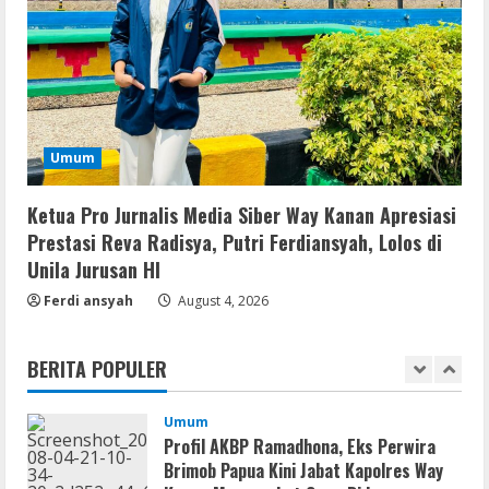
Infrastruktur Publik; Provider WiFi
Ilegal Diminta Bangun Tiang Mandiri
4
August 3, 2026
Umum
Marak WiFi Ilegal Numpang Tiang PLN di
Buay Bahuga dan Way Tuba, Ancam
Umum
Keselamatan Warga
5
August 3, 2026
Ketua Pro Jurnalis Media Siber Way Kanan Apresiasi
Prestasi Reva Radisya, Putri Ferdiansyah, Lolos di
Umum
Profil AKBP Ramadhona, Eks Perwira
Unila Jurusan HI
Brimob Papua Kini Jabat Kapolres Way
Ferdi ansyah
August 4, 2026
Kanan
1
August 5, 2026
BERITA POPULER
Umum
Profil AKBP Ramadhona, Eks Perwira
Brimob Papua Kini Jabat Kapolres Way
Kanan,Masyarakat Ogan Di Lampung
Doakan Jadi Jendral
2