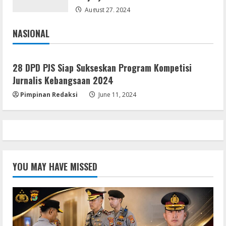
4
August 3, 2026
August 27, 2024
Umum
NASIONAL
Marak WiFi Ilegal Numpang Tiang PLN di
Jakarta
Nasional
Buay Bahuga dan Way Tuba, Ancam
Keselamatan Warga
28 DPD PJS Siap Sukseskan Program Kompetisi
5
August 3, 2026
Jurnalis Kebangsaan 2024
Pimpinan Redaksi
June 11, 2024
YOU MAY HAVE MISSED