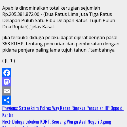
Apabila dinominalkan total kerugian sejumlah
Rp.205.381.872.00,- (Dua Ratus Lima Juta Tiga Ratus
Delapan Puluh Satu Ribu Delapan Ratus Tujuh Puluh
Dua Rupiah),“jelas Kasat.
Jika terbukti diduga pelaku dapat dijerat dengan pasal
363 KUHP, tentang pencurian dan pemberatan dengan
pidana penjara paling lama tujuh tahun ,”tambahnya.
( JL 1 )
Facebook
Mastodon
Email
Continue
Previous:
Satreskrim Polres Way Kanan Ringkus Pencurian HP Oppo di
Share
Kantin
Reading
Next:
Diduga Lakukan KDRT, Seorang Warga Asal Negeri Agung