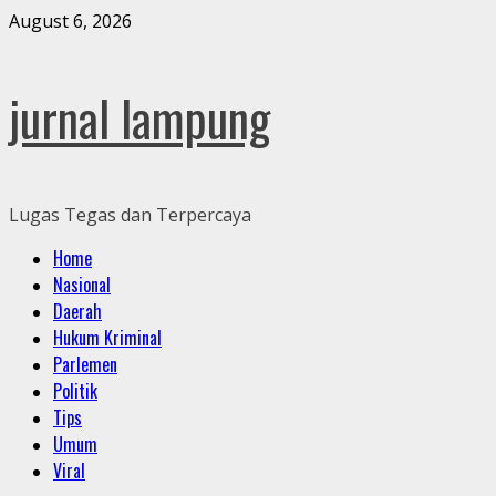
Skip
August 6, 2026
to
content
jurnal lampung
Lugas Tegas dan Terpercaya
Primary
Home
Menu
Nasional
Daerah
Hukum Kriminal
Parlemen
Politik
Tips
Umum
Viral