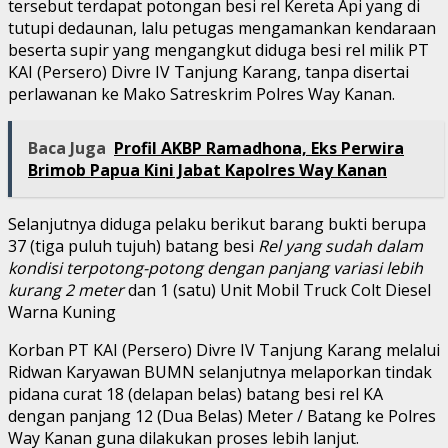
tersebut terdapat potongan besi rel Kereta Api yang di
tutupi dedaunan, lalu petugas mengamankan kendaraan
beserta supir yang mengangkut diduga besi rel milik PT
KAI (Persero) Divre IV Tanjung Karang, tanpa disertai
perlawanan ke Mako Satreskrim Polres Way Kanan.
Baca Juga
Profil AKBP Ramadhona, Eks Perwira
Brimob Papua Kini Jabat Kapolres Way Kanan
Selanjutnya diduga pelaku berikut barang bukti berupa
37 (tiga puluh tujuh) batang besi
Rel yang sudah dalam
kondisi terpotong-potong dengan panjang variasi lebih
kurang 2 meter
dan 1 (satu) Unit Mobil Truck Colt Diesel
Warna Kuning
Korban PT KAI (Persero) Divre IV Tanjung Karang melalui
Ridwan Karyawan BUMN selanjutnya melaporkan tindak
pidana curat 18 (delapan belas) batang besi rel KA
dengan panjang 12 (Dua Belas) Meter / Batang ke Polres
Way Kanan guna dilakukan proses lebih lanjut.